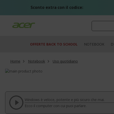
Salta
al
Sconto extra con il codice:
contenuto
OFFERTE BACK TO SCHOOL
NOTEBOOK
D
Home
Notebook
Uso quotidiano
Vai
alla
Vai
fine
all'inizio
della
della
galleria
galleria
di
di
Windows è veloce, potente e più sicuro che mai.
immagini
immagini
Ecco il computer con cui puoi parlare.