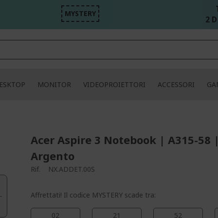
MYSTERY
2 D 
ESKTOP
MONITOR
VIDEOPROIETTORI
ACCESSORI
GA
Acer Aspire 3 Notebook | A315-58 
Argento
Rif.
NX.ADDET.00S
Affrettati! Il codice MYSTERY scade tra:
02
21
52