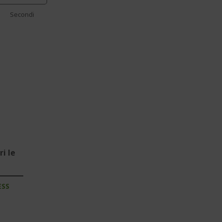
Secondi
i le
ESS