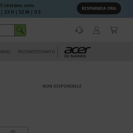
Ti restano solo:
RISPARMIA ORA
| 23 H | 51 M | 59 S
MING
RICONDIZIONATO
|
NON DISPONIBILE
00