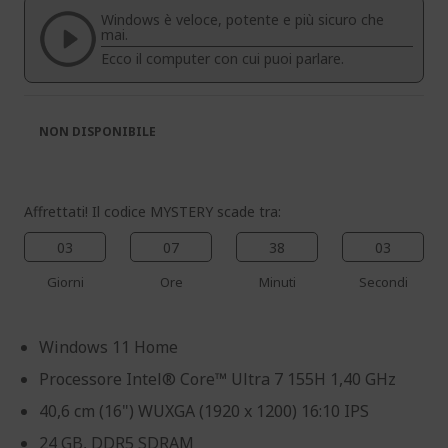
di
di
Windows è veloce, potente e più sicuro che
immagini
immagini
mai.
Ecco il computer con cui puoi parlare.
NON DISPONIBILE
Affrettati! Il codice MYSTERY scade tra:
03
07
38
02
Giorni
Ore
Minuti
Secondi
Windows 11 Home
Processore Intel® Core™ Ultra 7 155H 1,40 GHz
40,6 cm (16") WUXGA (1920 x 1200) 16:10 IPS
24 GB, DDR5 SDRAM