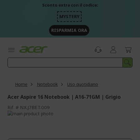
Salta
Sconto extra con il codice:
al
contenuto
MYSTERY
RISPARMIA ORA
Home
Notebook
Uso quotidiano
Acer Aspire 16 Notebook | A16-71GM | Grigio
Rif.
NX.J7BET.009
Vai
alla
Vai
fine
all'inizio
della
della
galleria
galleria