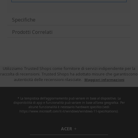
Specifiche
Prodotti Correlati
Utilizziamo Trusted Shops come fornitore di servizi indipendente per la
raccolta di recensioni. Trusted Shops ha adottato misure che garantiscono
autenticità delle recensioni rilasciate.
Maggiori informazioni
* La tempistica dell'aggiornamento può variare in base al dispositivo. La
disponibilità di app e funzionalità può variare in base all'area geografica. Per
alcune funzionalità è necessario hardware specifico (vedi
https://www.microsoft.com/it-it/windows/windows-11-specifications).
ACER
h
i