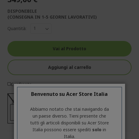
DISPONIBILE
(CONSEGNA IN 1-5 GIORNI LAVORATIVI)
Quantità:
Vai al Prodotto
Aggiungi al carrello
Confronta
Benvenuto su Acer Store Italia
Abbiamo notato che stai navigando da
17 - 20
W
un paese diverso. Tieni presente che
tutti gli articoli disponibili su Acer Store
Italia possono essere spediti
solo
in
Italia.