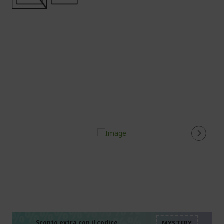
%%%%%%%%%%%%%%
%%%%%%%%%%%%%%
Sconto extra con il codice