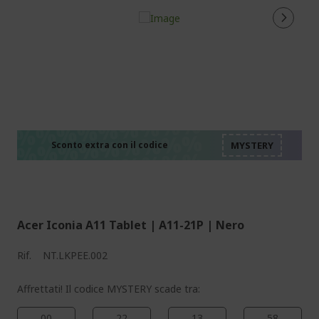
%%%%%%%%%%%%%%
%%%%%%%%%%%%%%
%%%%%%%%%%%%%%
%%%%%%%%%%%%%%
Sconto extra con il codice
%%%%%%%%%%%%%%
Acer Iconia A11 Tablet | A11-21P | Nero
Rif.
NT.LKPEE.002
Affrettati! Il codice MYSTERY scade tra:
00
22
13
57