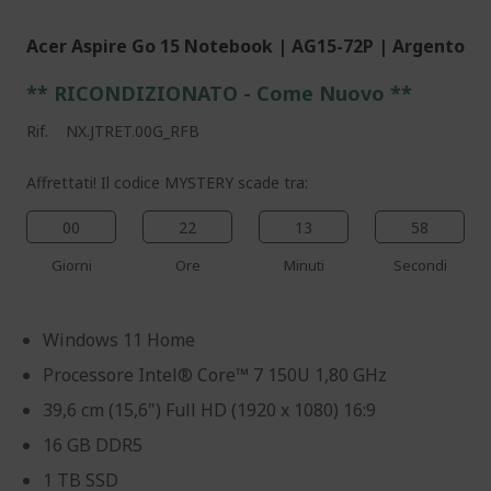
Acer Aspire Go 15 Notebook | AG15-72P | Argento
** RICONDIZIONATO - Come Nuovo **
Rif.
NX.JTRET.00G_RFB
Affrettati! Il codice MYSTERY scade tra:
00
22
13
57
Giorni
Ore
Minuti
Secondi
Windows 11 Home
Processore Intel® Core™ 7 150U 1,80 GHz
39,6 cm (15,6") Full HD (1920 x 1080) 16:9
16 GB DDR5
1 TB SSD