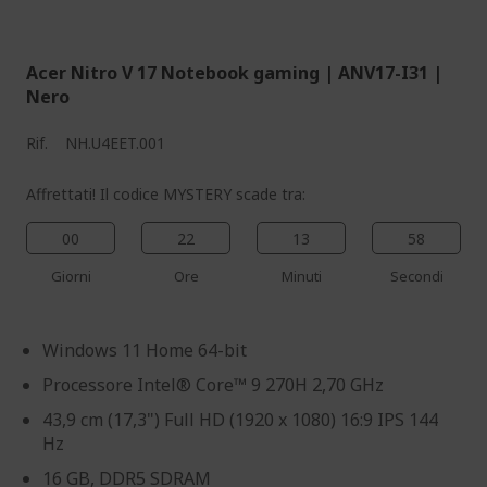
%%%%%%%%%%%%%%
Acer Nitro V 17 Notebook gaming | ANV17-I31 |
Nero
Rif.
NH.U4EET.001
Affrettati! Il codice MYSTERY scade tra:
00
22
13
57
Giorni
Ore
Minuti
Secondi
Windows 11 Home 64-bit
Processore Intel® Core™ 9 270H 2,70 GHz
43,9 cm (17,3") Full HD (1920 x 1080) 16:9 IPS 144
Hz
16 GB, DDR5 SDRAM