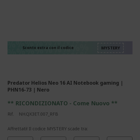
t
a
i
%%%%%%%%%%%%%%
l
%%%%%%%%%%%%%%
e
%%%%%%%%%%%%%%
g
%%%%%%%%%%%%%%
g
Sconto extra con il codice
%%%%%%%%%%%%%%
e
n
d
o
Predator Helios Neo 16 AI Notebook gaming |
l
PHN16-73 | Nero
a
p
** RICONDIZIONATO - Come Nuovo **
a
g
Rif.
NH.QX3ET.007_RFB
i
Affrettati! Il codice MYSTERY scade tra:
n
a