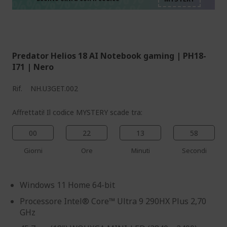
%%%%%%%%%%%%%%
%%%%%%%%%%%%%%
%%%%%%%%%%%%%%
Predator Helios 18 AI Notebook gaming | PH18-
I71 | Nero
Rif.
NH.U3GET.002
Affrettati! Il codice MYSTERY scade tra:
00
22
13
57
Giorni
Ore
Minuti
Secondi
Windows 11 Home 64-bit
Processore Intel® Core™ Ultra 9 290HX Plus 2,70
GHz