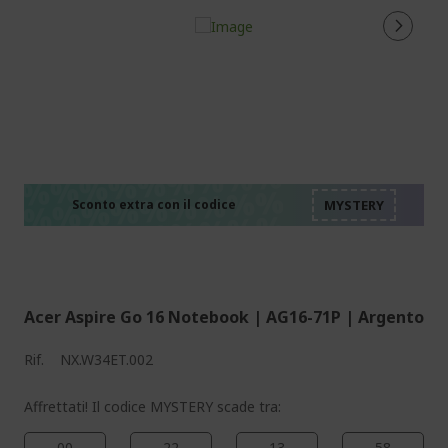
%%%%%%%%%%%%%%
%%%%%%%%%%%%%%
%%%%%%%%%%%%%%
%%%%%%%%%%%%%%
Sconto extra con il codice
%%%%%%%%%%%%%%
Acer Aspire Go 16 Notebook | AG16-71P | Argento
Rif.
NX.W34ET.002
Affrettati! Il codice MYSTERY scade tra:
00
22
13
57