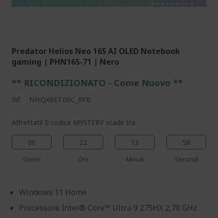
%%%%%%%%%%%%%%
%%%%%%%%%%%%%%
Predator Helios Neo 16S AI OLED Notebook
gaming | PHN16S-71 | Nero
** RICONDIZIONATO - Come Nuovo **
Rif.
NH.QX9ET.00C_RFB
Affrettati! Il codice MYSTERY scade tra:
00
22
13
57
Giorni
Ore
Minuti
Secondi
Windows 11 Home
Processore Intel® Core™ Ultra 9 275HX 2,70 GHz