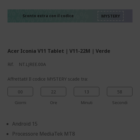
%%%%%%%%%%%%%%
%%%%%%%%%%%%%%
%%%%%%%%%%%%%%
%%%%%%%%%%%%%%
Sconto extra con il codice
%%%%%%%%%%%%%%
Acer Iconia V11 Tablet | V11-22M | Verde
Rif.
NT.LJREE.00A
Affrettati! Il codice MYSTERY scade tra:
00
22
13
57
Giorni
Ore
Minuti
Secondi
Android 15
Processore MediaTek MT8