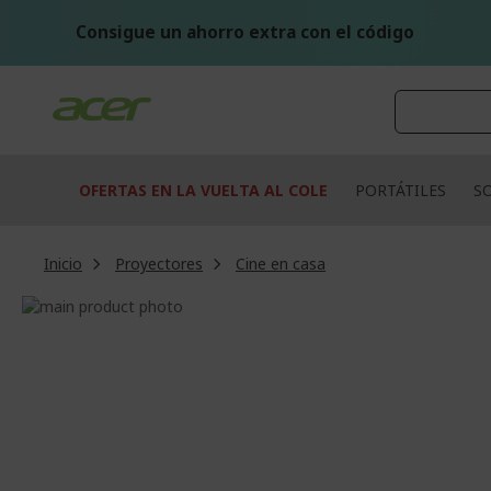
Ir
al
Consigue un ahorro extra con el código
contenido
OFERTAS EN LA VUELTA AL COLE
PORTÁTILES
S
Inicio
Proyectores
Cine en casa
Saltar
al
Saltar
final
al
de
comienzo
la
de
galería
la
de
galería
imágenes
de
imágenes