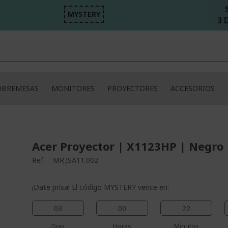
MYSTERY
3 D
OBREMESAS
MONITORES
PROYECTORES
ACCESORIOS
Acer Proyector | X1123HP | Negro
Ref.
MR.JSA11.002
¡Date prisa! El código MYSTERY vence en:
03
00
22
Dias
Horas
Minutos