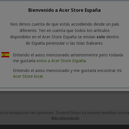
Bienvenido a Acer Store España
nformación general sobre la serie de productos. Para conocer las es
Nos dimos cuenta de que estás accediendo desde un país
diferente. Ten en cuenta que todos los artículos
disponibles en el Acer Store España se envían
solo
dentro
de España peninsular o las Islas Baleares.
Entiendo el aviso mencionado anteriormente pero todavía
me gustaría
entra a Acer Store España.
Entiendo el aviso mencionado y me gustaría encontrar mi
Acer Store local.
a la recopilación de opiniones. Trusted Shops ha tomado medidas razonabl
Más información