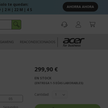
Solo te quedan:
AHORRA AHORA
 | 2 H | 22 M | 4 S
GAMING
REACONDICIONADOS
299,90 €
EN STOCK
(ENTREGA 1-5 DÍAS LABORABLES)
Cantidad:
04
Segundos