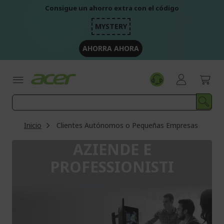
Ir
Consigue un ahorro extra con el código
al
contenido
MYSTERY
AHORRA AHORA
Inicio
Clientes Autónomos o Pequeñas Empresas
AZIENDE E
PROFESSIONISTI