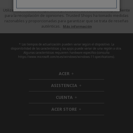
Utilizamos Trusted Shops como proveedor de servicios independiente
para la recopilación de opiniones. Trusted Shops ha tomado medidas
razonables y proporcionadas para garantizar que se trata de reseñas
auténticas.
Más información
* Los tiempos de actualización pueden variar según el dispositivo. La
disponibilidad de las características y las apps puede variar de una región a otra.
Algunas características requieren hardware específico (consulta
https://www.microsoft.com/es-es/windows/windows-11-specifications).
ACER
h
i
ASISTENCIA
d
h
d
i
CUENTA
e
h
d
n
i
d
ACER STORE
d
h
e
d
i
n
e
d
n
d