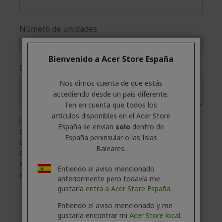
Número de unidades
Bienvenido a Acer Store España
Comentarios
Nos dimos cuenta de que estás
accediendo desde un país diferente.
Ten en cuenta que todos los
artículos disponibles en el Acer Store
Al marcar esta casilla, está dando su
España se envían
solo
dentro de
consentimiento expreso para recibir
España peninsular o las Islas
comunicaciones de marketing de ACER. Puede
Baleares.
darse de baja en cualquier momento utilizando
el enlace incluido en cada mensaje de correo
Entiendo el aviso mencionado
electrónico.
*
anteriormente pero todavía me
gustaría
entra a Acer Store España.
Enviar solicitud
Entiendo el aviso mencionado y me
gustaría encontrar mi
Acer Store local.