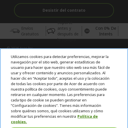
Desistir del contrato
Soporte
Envíos
antes y
Con 0% De
Gratuitos
después de
Interés
la compra
© 2026 Acer Inc.
CPYou BV es el vendedor y distribuidor autorizado de los
Utilizamos cookies para detectar preferencias, mejorar la
productos y servicios ofrecidos en esta tienda.
navegación por el sitio web, generar estadísticas de
usuario para hacer que nuestro sitio web sea más fácil de
usar y ofrecer contenido y anuncios personalizados. Al
Incluida la aportación para la gestión de RAEES, según RD.
110/2015, inscrita en el RII-AEE Nº 7573; de pilas y baterías, según
hacer clic en “Aceptar todo”, aceptas el uso y la colocación
RD. 106/2008, inscrita en el RII-PYA Nº 2180. Adherida a los
de todas las cookies por parte de Acer de acuerdo con
sistemas integrales de gestión de ecopilas y ecoembes.
nuestra política de cookies, cuyo consentimiento puede
retirarse en cualquier momento. Las preferencias para
cada tipo de cookie se pueden gestionar en
“Configuración de cookies”. Tienes más información
sobre quiénes somos, qué cookies utilizamos y cómo
modificar tus preferencias en nuestra
Política de
cookies.