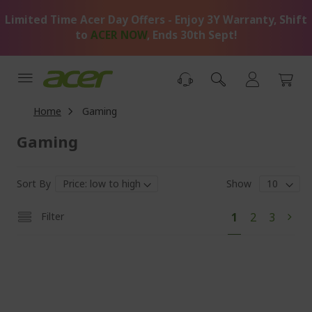
Skip
Limited Time Acer Day Offers - Enjoy 3Y Warranty, Shift
to
Content
to
ACER NOW
, Ends 30th Sept!
Home
Gaming
Gaming
Sort By
Show
Pa
You're
Page
Page
Filter
1
2
3
Pag
Next
currently
reading
page