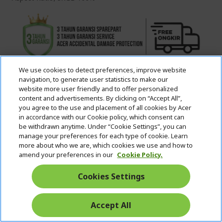
We use cookies to detect preferences, improve website
navigation, to generate user statistics to make our
website more user friendly and to offer personalized
content and advertisements. By clicking on “Accept All”,
IDR24,399,000
you agree to the use and placement of all cookies by Acer
in accordance with our Cookie policy, which consent can
IDR21,999,000
be withdrawn anytime. Under “Cookie Settings”, you can
manage your preferences for each type of cookie. Learn
IN STOCK
more about who we are, which cookies we use and how to
amend your preferences in our
Cookie Policy.
Quantity:
Cookies Settings
VIEW DETAILS
Accept All
ADD TO CART