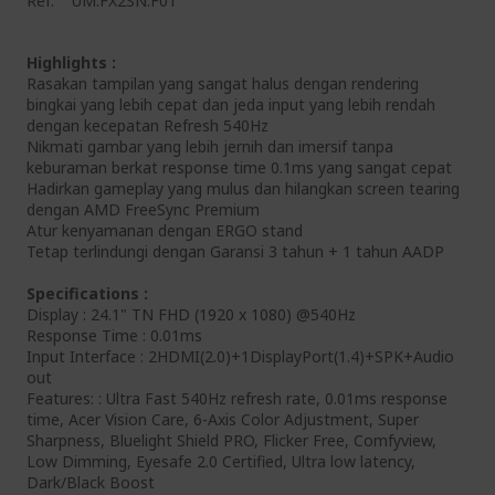
Ref.
UM.FX2SN.F01
Highlights :
Rasakan tampilan yang sangat halus dengan rendering
bingkai yang lebih cepat dan jeda input yang lebih rendah
dengan kecepatan Refresh 540Hz
Nikmati gambar yang lebih jernih dan imersif tanpa
keburaman berkat response time 0.1ms yang sangat cepat
Hadirkan gameplay yang mulus dan hilangkan screen tearing
dengan AMD FreeSync Premium
Atur kenyamanan dengan ERGO stand
Tetap terlindungi dengan Garansi 3 tahun + 1 tahun AADP
Specifications :
Display : 24.1" TN FHD (1920 x 1080) @540Hz
Response Time : 0.01ms
Input Interface : 2HDMI(2.0)+1DisplayPort(1.4)+SPK+Audio
out
Features: : Ultra Fast 540Hz refresh rate, 0.01ms response
time, Acer Vision Care, 6-Axis Color Adjustment, Super
Sharpness, Bluelight Shield PRO, Flicker Free, Comfyview,
Low Dimming, Eyesafe 2.0 Certified, Ultra low latency,
Dark/Black Boost