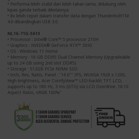
• Performa lebih stabil dan lebih tahan lama, didukung oleh
kipas ganda terbaik dikelasnya.
• 8x lebih cepat dalam transfer data dengan ThunderboltTM
4.0 dibandingkan USB 3.0.
NL16-71G-5613
• Processor : Intel® Core™ 5 processor 210H
• Graphics : NVIDIA® GeForce RTX™ 3050
• OS : Windows 11 Home
• Memory : 16 GB DDR5 Dual Channel Memory (Upgradeable
up to 24 GB using 2nd slot DDR5)
• Storage : 512GB PCIe NVMe SSD
• Inch, Res, Ratio, Panel : "16.0"" IPS, WUXGA 1920 x 1200,
High-brightness, Acer ComfyView™ LED-backlit TFT LCD,
supports up to 180 Hz, 3 ms (GTG) via LCD Overdrive. 16:10
Aspect Ratio, sRGB 100%"