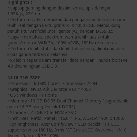
Highlights :
• Laptop gaming dengan desain ikonik, tipis & ringan,
1.95Kgs, 22.9mm.
• Performa grafis memukau dan pengalaman bermain game
lebih real dengan kartu grafis RTX 4050 6GB. Mendukung
penuh fitur Artificial Intelligence (AI) dengan DLSS 3.5.
• Layar memukau, spektrum warna lebih luas untuk
gamer/creator, WUXGA, 100% sRGB, 180Hz refresh rate.
• Performa lebih stabil dan lebih tahan lama, didukung oleh
kipas ganda terbaik dikelasnya.
• 8x lebih cepat dalam transfer data dengan ThunderboltTM
4.0 dibandingkan USB 3.0.
NL16-71G-78GF
• Processor : Intel® Core™ 7 processor 240H
• Graphics : NVIDIA® GeForce RTX™ 4050
• OS : Windows 11 Home
• Memory : 16 GB DDR5 Dual Channel Memory (Upgradeable
up to 24 GB using 2nd slot DDR5)
• Storage : 512GB PCIe NVMe SSD
• Inch, Res, Ratio, Panel : "16.0"" IPS, WUXGA 1920 x 1200,
High-brightness, Acer ComfyView™ LED-backlit TFT LCD,
supports up to 180 Hz, 3 ms (GTG) via LCD Overdrive. 16:10
Aspect Ratio, sRGB 100%"