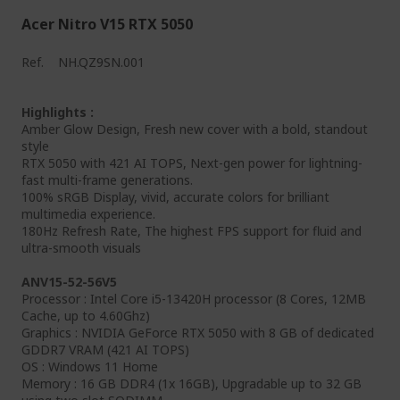
Acer Nitro V15 RTX 5050
Ref.
NH.QZ9SN.001
Highlights :
Amber Glow Design, Fresh new cover with a bold, standout
style
RTX 5050 with 421 AI TOPS, Next-gen power for lightning-
fast multi-frame generations.
100% sRGB Display, vivid, accurate colors for brilliant
multimedia experience.
180Hz Refresh Rate, The highest FPS support for fluid and
ultra-smooth visuals
ANV15-52-56V5
Processor : Intel Core i5-13420H processor (8 Cores, 12MB
Cache, up to 4.60Ghz)
Graphics : NVIDIA GeForce RTX 5050 with 8 GB of dedicated
GDDR7 VRAM (421 AI TOPS)
OS : Windows 11 Home
Memory : 16 GB DDR4 (1x 16GB), Upgradable up to 32 GB