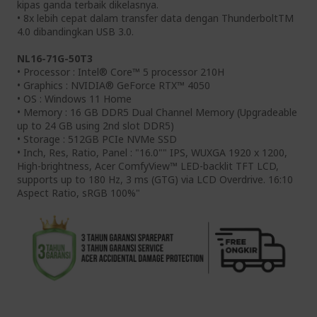
kipas ganda terbaik dikelasnya.
• 8x lebih cepat dalam transfer data dengan ThunderboltTM
4.0 dibandingkan USB 3.0.
NL16-71G-50T3
• Processor : Intel® Core™ 5 processor 210H
• Graphics : NVIDIA® GeForce RTX™ 4050
• OS : Windows 11 Home
• Memory : 16 GB DDR5 Dual Channel Memory (Upgradeable
up to 24 GB using 2nd slot DDR5)
• Storage : 512GB PCIe NVMe SSD
• Inch, Res, Ratio, Panel : "16.0"" IPS, WUXGA 1920 x 1200,
High-brightness, Acer ComfyView™ LED-backlit TFT LCD,
supports up to 180 Hz, 3 ms (GTG) via LCD Overdrive. 16:10
Aspect Ratio, sRGB 100%"