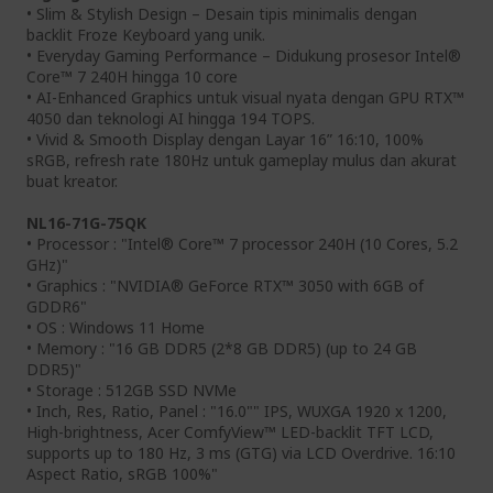
• Slim & Stylish Design – Desain tipis minimalis dengan
backlit Froze Keyboard yang unik.
• Everyday Gaming Performance – Didukung prosesor Intel®
Core™ 7 240H hingga 10 core
• AI-Enhanced Graphics untuk visual nyata dengan GPU RTX™
4050 dan teknologi AI hingga 194 TOPS.
• Vivid & Smooth Display dengan Layar 16” 16:10, 100%
sRGB, refresh rate 180Hz untuk gameplay mulus dan akurat
buat kreator.
NL16-71G-75QK
• Processor : "Intel® Core™ 7 processor 240H (10 Cores, 5.2
GHz)"
• Graphics : "NVIDIA® GeForce RTX™ 3050 with 6GB of
GDDR6"
• OS : Windows 11 Home
• Memory : "16 GB DDR5 (2*8 GB DDR5) (up to 24 GB
DDR5)"
• Storage : 512GB SSD NVMe
• Inch, Res, Ratio, Panel : "16.0"" IPS, WUXGA 1920 x 1200,
High-brightness, Acer ComfyView™ LED-backlit TFT LCD,
supports up to 180 Hz, 3 ms (GTG) via LCD Overdrive. 16:10
Aspect Ratio, sRGB 100%"