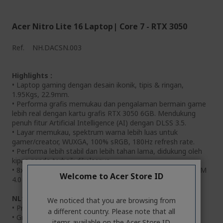
Acer Nitro Lite 16 Laptop| Core 7 - RTX 3050
Ref.
NH.DACSN.003
Highlights :
• Laptop gaming dengan desain ikonik, tipis & ringan,
1.95Kgs, 22.9mm.
• Performa grafis memukau dan pengalaman bermain game
lebih real dengan kartu grafis RTX 3050 6GB. Mendukung
penuh fitur Artificial Intelligence (AI) dengan DLSS 3.5.
• Layar memukau, spektrum warna lebih luas untuk
gamer/creator, WUXGA, 100% sRGB, 180Hz refresh rate.
• Performa lebih stabil dan lebih tahan lama, didukung oleh
kipas ganda terbaik dikelasnya.
• 8x lebih cepat dalam transfer data dengan ThunderboltTM
Welcome to Acer Store ID
4.0 dibandingkan USB 3.0.
NL16-71G-76RN
We noticed that you are browsing from
• Processor : Intel® Core™ 7 processor 240H
a different country. Please note that all
• Graphics : NVIDIA® GeForce RTX™ 3050
items available on the Acer Store ID