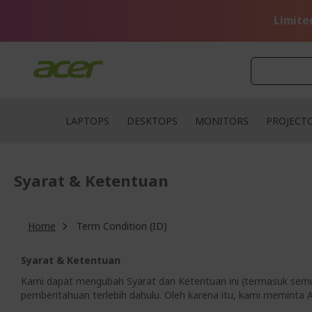
Skip
to
Limite
Content
LAPTOPS
DESKTOPS
MONITORS
PROJECT
Syarat & Ketentuan
Home
Term Condition (ID)
Syarat & Ketentuan
Kami dapat mengubah Syarat dan Ketentuan ini (termasuk semua 
pemberitahuan terlebih dahulu. Oleh karena itu, kami meminta 