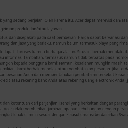
duk yang sedang berjalan. Oleh karena itu, Acer dapat merevisi dan/
ngiriman produk dan/atau layanan.
Situs dan disepakati pada saat pembelian. Harga dapat bervariasi d
ang dan jasa yang berlaku, namun belum termasuk biaya pengiriman 
ak dapat diproses karena berbagai alasan. Situs ini berhak menolak
 atau informasi tambahan, termasuk namun tidak terbatas pada nom
mungkin kepada pengguna kami; Namun, kesalahan mungkin masih terja
n demikian, kami berhak menolak atau membatalkan pesanan. Jika ter
alkan pesanan Anda dan memberitahukan pembatalan tersebut kepa
redit atau rekening bank Anda atau rekening uang elektronik Anda (ji
t dan ketentuan dari perjanjian lisensi yang berkaitan dengan peran
wa Acer tidak memberikan jaminan apapun sehubungan dengan perangk
gkat lunak dijamin sesuai dengan klausul garansi berdasarkan Syara