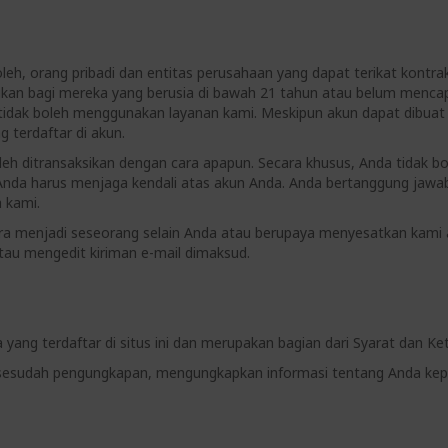
leh, orang pribadi dan entitas perusahaan yang dapat terikat kont
ujukan bagi mereka yang berusia di bawah 21 tahun atau belum menc
 tidak boleh menggunakan layanan kami. Meskipun akun dapat dibuat
 terdaftar di akun.
oleh ditransaksikan dengan cara apapun. Secara khusus, Anda tidak
Anda harus menjaga kendali atas akun Anda. Anda bertanggung jawab
 kami.
a menjadi seseorang selain Anda atau berupaya menyesatkan kami at
au mengedit kiriman e-mail dimaksud.
 yang terdaftar di situs ini dan merupakan bagian dari Syarat dan Ket
sesudah pengungkapan, mengungkapkan informasi tentang Anda kepa