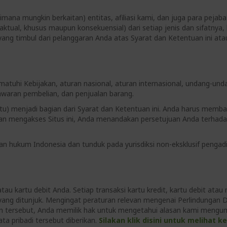
na mungkin berkaitan) entitas, afiliasi kami, dan juga para pejabat
ktual, khusus maupun konsekuensial) dari setiap jenis dan sifatnya,
 yang timbul dari pelanggaran Anda atas Syarat dan Ketentuan ini at
atuhi Kebijakan, aturan nasional, aturan internasional, undang-und
waran pembelian, dan penjualan barang.
tu) menjadi bagian dari Syarat dan Ketentuan ini. Anda harus mem
engan mengakses Situs ini, Anda menandakan persetujuan Anda terhad
gan hukum Indonesia dan tunduk pada yurisdiksi non-eksklusif pengadi
au kartu debit Anda. Setiap transaksi kartu kredit, kartu debit ata
ang ditunjuk. Mengingat peraturan relevan mengenai Perlindungan D
n tersebut, Anda memilik hak untuk mengetahui alasan kami mengum
a pribadi tersebut diberikan.
Silakan klik disini untuk melihat k