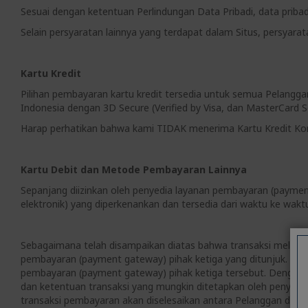
Sesuai dengan ketentuan Perlindungan Data Pribadi, data priba
Selain persyaratan lainnya yang terdapat dalam Situs, persyarat
Kartu Kredit
Pilihan pembayaran kartu kredit tersedia untuk semua Pelangg
Indonesia dengan 3D Secure (Verified by Visa, dan MasterCard S
Harap perhatikan bahwa kami TIDAK menerima Kartu Kredit Korpo
Kartu Debit dan Metode Pembayaran Lainnya
Sepanjang diizinkan oleh penyedia layanan pembayaran (paymen
elektronik) yang diperkenankan dan tersedia dari waktu ke wak
Sebagaimana telah disampaikan diatas bahwa transaksi melalui k
pembayaran (payment gateway) pihak ketiga yang ditunjuk. An
pembayaran (payment gateway) pihak ketiga tersebut. Dengan 
dan ketentuan transaksi yang mungkin ditetapkan oleh penyed
transaksi pembayaran akan diselesaikan antara Pelanggan deng