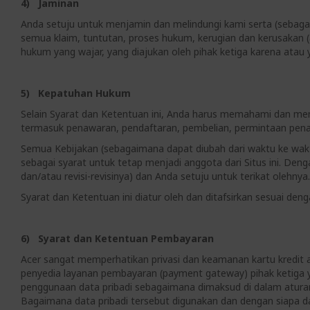
4) Jaminan
Anda setuju untuk menjamin dan melindungi kami serta (sebagaima
semua klaim, tuntutan, proses hukum, kerugian dan kerusakan (a
hukum yang wajar, yang diajukan oleh pihak ketiga karena atau
5) Kepatuhan Hukum
Selain Syarat dan Ketentuan ini, Anda harus memahami dan mem
termasuk penawaran, pendaftaran, pembelian, permintaan pena
Semua Kebijakan (sebagaimana dapat diubah dari waktu ke wak
sebagai syarat untuk tetap menjadi anggota dari Situs ini. D
dan/atau revisi-revisinya) dan Anda setuju untuk terikat olehnya.
Syarat dan Ketentuan ini diatur oleh dan ditafsirkan sesuai den
6) Syarat dan Ketentuan Pembayaran
Acer sangat memperhatikan privasi dan keamanan kartu kredit at
penyedia layanan pembayaran (payment gateway) pihak ketiga y
penggunaan data pribadi sebagaimana dimaksud di dalam atura
Bagaimana data pribadi tersebut digunakan dan dengan siapa dat