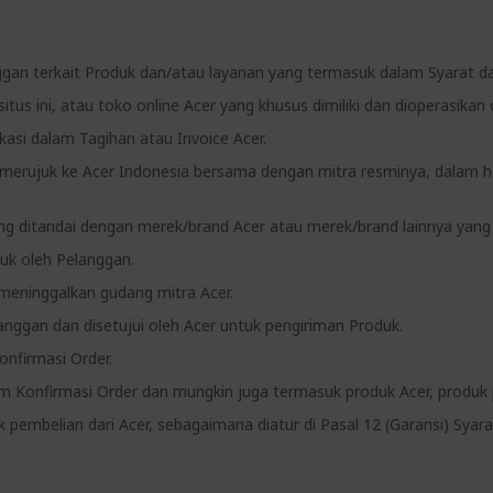
ggan terkait Produk dan/atau layanan yang termasuk dalam Syarat da
 situs ini, atau toko online Acer yang khusus dimiliki dan dioperasikan 
kasi dalam Tagihan atau Invoice Acer.
ni merujuk ke Acer Indonesia bersama dengan mitra resminya, dalam h
ang ditandai dengan merek/brand Acer atau merek/brand lainnya yang
uk oleh Pelanggan.
meninggalkan gudang mitra Acer.
anggan dan disetujui oleh Acer untuk pengiriman Produk.
onfirmasi Order.
lam Konfirmasi Order dan mungkin juga termasuk produk Acer, produk 
k pembelian dari Acer, sebagaimana diatur di Pasal 12 (Garansi) Syara