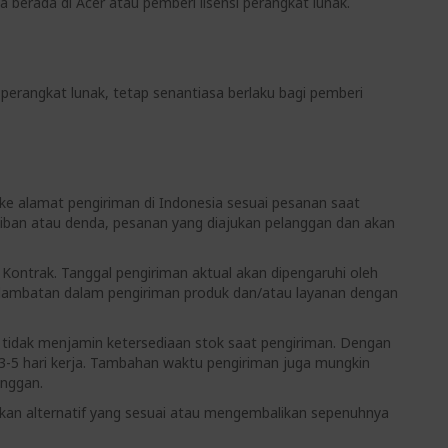
berada di Acer atau pemberi lisensi perangkat lunak.
perangkat lunak, tetap senantiasa berlaku bagi pemberi
ke alamat pengiriman di Indonesia sesuai pesanan saat
jiban atau denda, pesanan yang diajukan pelanggan dan akan
 Kontrak. Tanggal pengiriman aktual akan dipengaruhi oleh
terlambatan dalam pengiriman produk dan/atau layanan dengan
tidak menjamin ketersediaan stok saat pengiriman. Dengan
-5 hari kerja. Tambahan waktu pengiriman juga mungkin
anggan.
arkan alternatif yang sesuai atau mengembalikan sepenuhnya