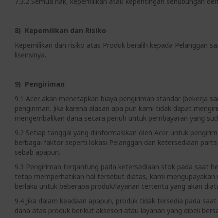
7.3.2 Semua hak, kepemilikan atau kepentingan sehubungan deng
8) Kepemilikan dan Risiko
Kepemilikan dan risiko atas Produk beralih kepada Pelanggan s
lisensinya.
9) Pengiriman
9.1 Acer akan menetapkan biaya pengiriman standar (bekerja sa
pengiriman. Jika karena alasan apa pun kami tidak dapat meng
mengembalikan dana secara penuh untuk pembayaran yang suda
9.2 Setiap tanggal yang diinformasikan oleh Acer untuk pengiri
berbagai faktor seperti lokasi Pelanggan dan ketersediaan par
sebab apapun.
9.3 Pengiriman tergantung pada ketersediaan stok pada saat 
tetap memperhatikan hal tersebut diatas, kami mengupayakan 
berlaku untuk beberapa produk/layanan tertentu yang akan dia
9.4 Jika dalam keadaan apapun, produk tidak tersedia pada saa
dana atas produk berikut aksesori atau layanan yang dibeli ber