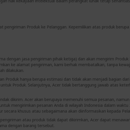
an hak kekayaan intelektual dalam perangkat lunak tetap senantiasa 
aat pengiriman Produk ke Pelanggan. Kepemilikan atas produk berupa 
ma dengan jasa pengiriman pihak ketiga) dan akan mengirim Produk 
irimkan ke alamat pengiriman, kami berhak membatalkan, tanpa kewa
h dilakukan.
man Produk hanya berupa estimasi dan tidak akan menjadi bagian dari
ts untuk Produk. Selanjutnya, Acer tidak bertanggung jawab atas ke
hendak dikirim. Acer akan berupaya memenuhi semua pesanan, namun 
untuk mengirimkan pesanan Anda di wilayah Indonesia dalam waktu 3
tur secara khusus atau sebagaimana akan diinformasikan kepada Pel
t pengiriman atau produk tidak dapat dikirimkan, Acer dapat menaw
sama dengan barang tersebut.