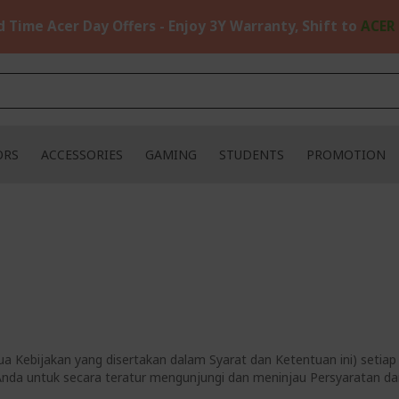
d Time Acer Day Offers - Enjoy 3Y Warranty, Shift to
ACER
ORS
ACCESSORIES
GAMING
STUDENTS
PROMOTION
Kebijakan yang disertakan dalam Syarat dan Ketentuan ini) setiap s
Anda untuk secara teratur mengunjungi dan meninjau Persyaratan dan