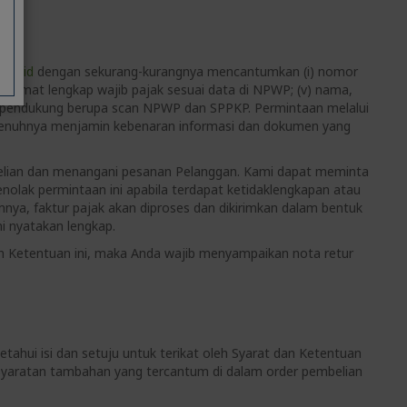
.co.id
dengan sekurang-kurangnya mencantumkan (i) nomor
alamat lengkap wajib pajak sesuai data di NPWP; (v) nama,
en pendukung berupa scan NPWP dan SPPKP. Permintaan melalui
epenuhnya menjamin kebenaran informasi dan dokumen yang
embelian dan menangani pesanan Pelanggan. Kami dapat meminta
lak permintaan ini apabila terdapat ketidaklengkapan atau
nya, faktur pajak akan diproses dan dikirimkan dalam bentuk
i nyatakan lengkap.
an Ketentuan ini, maka Anda wajib menyampaikan nota retur
ahui isi dan setuju untuk terikat oleh Syarat dan Ketentuan
rsyaratan tambahan yang tercantum di dalam order pembelian