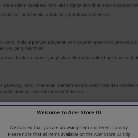
di Anda dalam database kami akan dijaga dan tidak akan dibagikan t
an berikut juga berlaku untuk jenis pembayaran berikut:
an. Kami, melalui penyedia layanan pembayaran (payment gateway) p
ecure) yang diaktifkan.
rasi dan kartu kredit yang bukan diterbitkan oleh bank-bank di Ind
t gateway) kami, Acer akan menerima kartu debit Visa dan MasterC
tu pada laman pilihan metode pembayaran.
artu kredit, kartu debit atau metode pembayaran lainnya yang diper
Welcome to Acer Store ID
da diminta untuk membaca dan memahami syarat-syarat dan ketentua
melanjutkan transaksi pembayaran berarti Anda selaku Pelanggan t
We noticed that you are browsing from a different country.
ia layanan pembayaran (payment gateway) pihak ketiga tersebut. Kl
Please note that all items available on the Acer Store ID ship
an penyedia layanan pembayaran (payment gateway) pihak ketiga te