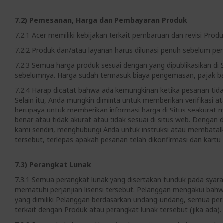
7.2) Pemesanan, Harga dan Pembayaran Produk
7.2.1 Acer memiliki kebijakan terkait pembaruan dan revisi Pro
7.2.2 Produk dan/atau layanan harus dilunasi penuh sebelum pe
7.2.3 Semua harga produk sesuai dengan yang dipublikasikan di 
sebelumnya. Harga sudah termasuk biaya pengemasan, pajak bar
7.2.4 Harap dicatat bahwa ada kemungkinan ketika pesanan tid
Selain itu, Anda mungkin diminta untuk memberikan verifikasi
berupaya untuk memberikan informasi harga di Situs seakurat 
benar atau tidak akurat atau tidak sesuai di situs web. Denga
kami sendiri, menghubungi Anda untuk instruksi atau membat
tersebut, terlepas apakah pesanan telah dikonfirmasi dan kartu k
7.3) Perangkat Lunak
7.3.1 Semua perangkat lunak yang disertakan tunduk pada syara
mematuhi perjanjian lisensi tersebut. Pelanggan mengakui bah
yang dimiliki Pelanggan berdasarkan undang-undang, semua peran
terkait dengan Produk atau perangkat lunak tersebut (jika ada).