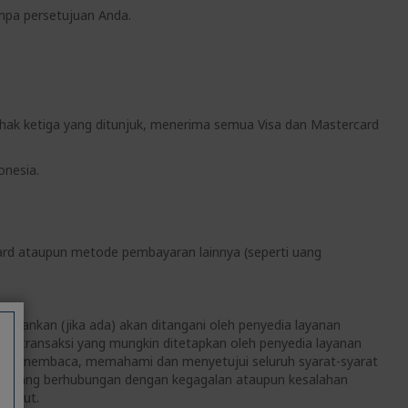
anpa persetujuan Anda.
ihak ketiga yang ditunjuk, menerima semua Visa dan Mastercard
onesia.
ard ataupun metode pembayaran lainnya (seperti uang
kenankan (jika ada) akan ditangani oleh penyedia layanan
n transaksi yang mungkin ditetapkan oleh penyedia layanan
elah membaca, memahami dan menyetujui seluruh syarat-syarat
aim yang berhubungan dengan kegagalan ataupun kesalahan
rsebut.