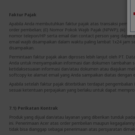
Faktur Pajak
Apabila Anda membutuhkan faktur pajak atas transaksi pembeli
order pembelian; (iI) Nomor Pokok Wajib Pajak (NPWP); (iii) N
nomor telepon/HP serta email dari contact person yang dapat
email wajib disampaikan dalam waktu paling lambat 1x24 jam 
disampaikan.
Permintaan faktur pajak akan diproses lebih lanjut oleh PT. 
Anda untuk menyampaikan informasi dan dokumen tambahan sehu
ketidaksesuaian informasi dan/atau dokumen atau diajukan mele
softcopy ke alamat email yang Anda sampaikan diatas dengan es
Apabila setelah faktur pajak diterbitkan terdapat pengembali
sesuai ketentuan perpajakan yang berlaku untuk dapat mempro
7.1) Perikatan Kontrak
Produk yang dijual dan/atau layanan yang diberikan tunduk pad
ini. Penerimaan Acer atas order pembelian maupun kegagalann
tidak bisa dianggap sebagai penerimaan atas persyaratan dimak