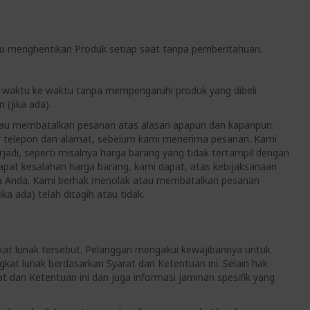
atau menghentikan Produk setiap saat tanpa pemberitahuan.
ari waktu ke waktu tanpa mempengaruhi produk yang dibeli
(jika ada).
 atau membatalkan pesanan atas alasan apapun dan kapanpun.
or telepon dan alamat, sebelum kami menerima pesanan. Kami
di, seperti misalnya harga barang yang tidak tertampil dengan
dapat kesalahan harga barang, kami dapat, atas kebijaksanaan
da Anda. Kami berhak menolak atau membatalkan pesanan
ka ada) telah ditagih atau tidak.
gkat lunak tersebut. Pelanggan mengakui kewajibannya untuk
at lunak berdasarkan Syarat dan Ketentuan ini. Selain hak
t dan Ketentuan ini dan juga informasi jaminan spesifik yang