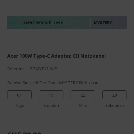
%%%%%%%%%%%%%%
%%%%%%%%%%%%%%
%%%%%%%%%%%%%%
%%%%%%%%%%%%%%
Save more with code
%%%%%%%%%%%%%%
Acer 100W Type-C Adapter, CH Netzkabel
Referenz
GP.ADT11.04E
Beeilen Sie sich! Der Code MYSTERY läuft ab in:
01
19
22
28
Tage
Stunden
Min.
Sekunden