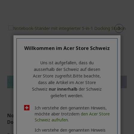
Willkommen im Acer Store Schweiz
%%%%%%%%%%%%%%
Uns ist aufgefallen, dass du
%%%%%%%%%%%%%%
ausserhalb ​der Schweiz auf diesen
%%%%%%%%%%%%%%
Acer Store zugreifst.​Bitte beachte,
%%%%%%%%%%%%%%
Save more with code
dass alle Artikel im Acer Store
%%%%%%%%%%%%%%
Schweiz
nur innerhalb
der Schweiz
geliefert werden.
Ich verstehe den genannten Hinweis,
möchte aber trotzdem
den Acer Store
Notebook-Ständer mit integrierter 5-in-1
Schweiz aufrufen.
Docking Station
Ich verstehe den genannten Hinweis