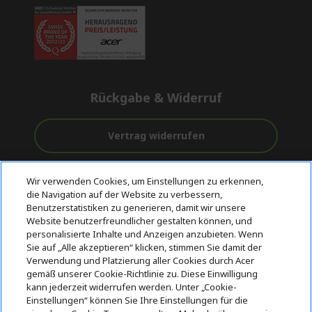
Rückgabe & Widerruf
Vertrag widerrufen
Unterstützung
Kostenloser
Sichere
Wir verwenden Cookies, um Einstellungen zu erkennen,
vor und nach
Versand
Zahlungsoptionen
die Navigation auf der Website zu verbessern,
dem Kauf
Benutzerstatistiken zu generieren, damit wir unsere
Website benutzerfreundlicher gestalten können, und
© 2026 Acer Inc.
personalisierte Inhalte und Anzeigen anzubieten. Wenn
CPYou BV ist der autorisierte Wiederverkäufer und Händler der
Sie auf „Alle akzeptieren“ klicken, stimmen Sie damit der
Produkte und Dienstleistungen, die in diesem Shop angeboten
Verwendung und Platzierung aller Cookies durch Acer
werden.
gemäß unserer Cookie-Richtlinie zu. Diese Einwilligung
kann jederzeit widerrufen werden. Unter „Cookie-
Einstellungen“ können Sie Ihre Einstellungen für die