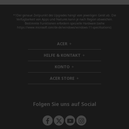
*1Der genaue Zeitpunkt des Upgrades hängt vom jeweiligen Gerät ab. Die
Verfügbarkeit von Apps und Features kann je nach Region abweichen.
Bestimmte Funktionen erfordern spezielle Hardware (siehe
https://www.microsoft.com/de-de/windows/windows-11-specifications).
ACER
h
i
HILFE & KONTAKT
d
h
d
i
KONTO
e
h
d
n
i
d
ACER STORE
d
h
e
d
i
n
e
d
n
d
e
Folgen Sie uns auf Social
n