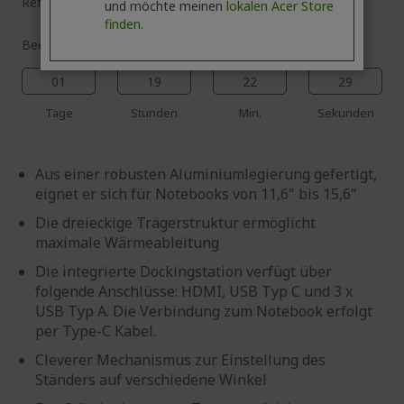
Referenz
HP.DSCAB.012
und möchte meinen
lokalen Acer Store
finden.
Beeilen Sie sich! Der Code MYSTERY läuft ab in:
01
19
22
28
Tage
Stunden
Min.
Sekunden
Aus einer robusten Aluminiumlegierung gefertigt,
eignet er sich für Notebooks von 11,6" bis 15,6“
Die dreieckige Trägerstruktur ermöglicht
maximale Wärmeableitung
Die integrierte Dockingstation verfügt über
folgende Anschlüsse: HDMI, USB Typ C und 3 x
USB Typ A. Die Verbindung zum Notebook erfolgt
per Type-C Kabel.
Cleverer Mechanismus zur Einstellung des
Ständers auf verschiedene Winkel