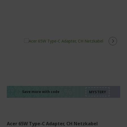
%%%%%%%%%%%%%%
%%%%%%%%%%%%%%
%%%%%%%%%%%%%%
%%%%%%%%%%%%%%
Save more with code
%%%%%%%%%%%%%%
Acer 65W Type-C Adapter, CH Netzkabel