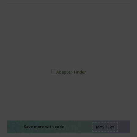
%%%%%%%%%%%%%%
%%%%%%%%%%%%%%
%%%%%%%%%%%%%%
%%%%%%%%%%%%%%
Save more with code