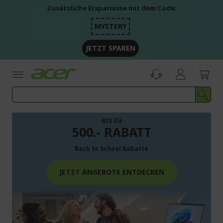
Zum
Zusätzliche Ersparnisse mit dem Code:
Inhalt
springen
MYSTERY
JETZT SPAREN
BIS ZU
500.- RABATT
Back to School Rabatte
JETZT ANGEBOTE ENTDECKEN