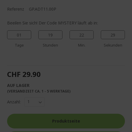
Referenz
GP.ADT11.00P
Beeilen Sie sich! Der Code MYSTERY läuft ab in:
01
19
22
28
Tage
Stunden
Min.
Sekunden
CHF 29.90
AUF LAGER
(VERSANDZEIT CA. 1 - 5 WERKTAGE)
Anzahl:
Produktseite