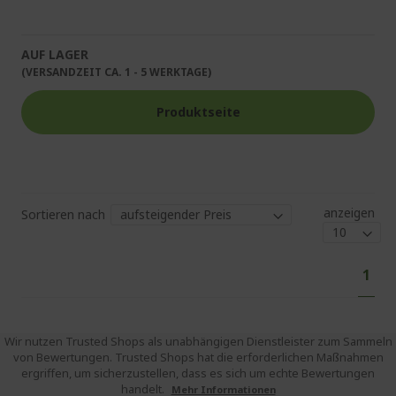
AUF LAGER
(VERSANDZEIT CA. 1 - 5 WERKTAGE)
Produktseite
anzeigen
Sortieren nach
Sei
Sie
1
lese
gera
die
Wir nutzen Trusted Shops als unabhängigen Dienstleister zum Sammeln
Seit
von Bewertungen. Trusted Shops hat die erforderlichen Maßnahmen
ergriffen, um sicherzustellen, dass es sich um echte Bewertungen
handelt.
Mehr Informationen