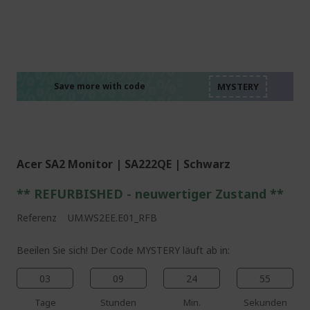
%%%%%%%%%%%%%%
%%%%%%%%%%%%%%
%%%%%%%%%%%%%%
%%%%%%%%%%%%%%
Save more with code
%%%%%%%%%%%%%%
Acer SA2 Monitor | SA222QE | Schwarz
** REFURBISHED - neuwertiger Zustand **
Referenz
UM.WS2EE.E01_RFB
Beeilen Sie sich! Der Code MYSTERY läuft ab in:
03
09
24
54
Tage
Stunden
Min.
Sekunden