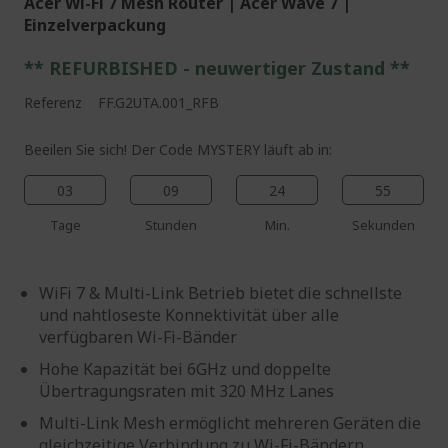
Acer Wi-Fi 7 Mesh Router | Acer Wave 7 |
Einzelverpackung
** REFURBISHED - neuwertiger Zustand **
Referenz
FF.G2UTA.001_RFB
Beeilen Sie sich! Der Code MYSTERY läuft ab in:
03
09
24
54
Tage
Stunden
Min.
Sekunden
WiFi 7 & Multi-Link Betrieb bietet die schnellste
und nahtloseste Konnektivität über alle
verfügbaren Wi-Fi-Bänder
Hohe Kapazität bei 6GHz und doppelte
Übertragungsraten mit 320 MHz Lanes
Multi-Link Mesh ermöglicht mehreren Geräten die
gleichzeitige Verbindung zu Wi-Fi-Bändern