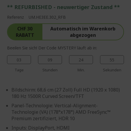
** REFURBISHED - neuwertiger Zustand **
Referenz
UM.HE3EE.302_RFB
CHF 30
Automatisch im Warenkorb
RABATT
abgezogen
Beeilen Sie sich! Der Code MYSTERY läuft ab in:
03
09
24
54
Tage
Stunden
Min.
Sekunden
Bildschirm: 68,6 cm (27 Zoll) Full HD (1920 x 1080)
180 Hz 1500R Curved Screen/TFT
Panel-Technologie: Vertical-Alignment-
Technologie (VA) (178°x178°) AMD FreeSync™
Premium zertifiziert, HDR 10
Inputs: DisplayPort, HDMI