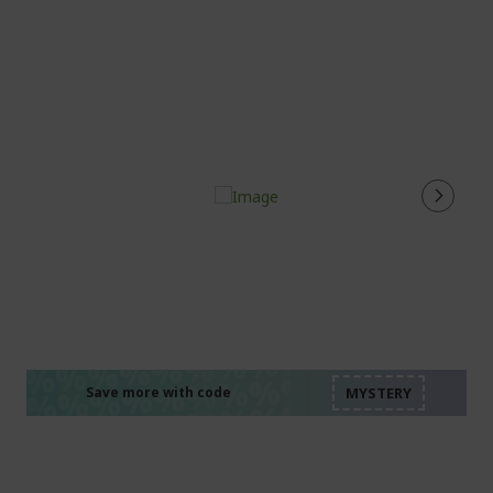
%%%%%%%%%%%%%%
%%%%%%%%%%%%%%
%%%%%%%%%%%%%%
%%%%%%%%%%%%%%
Save more with code
%%%%%%%%%%%%%%