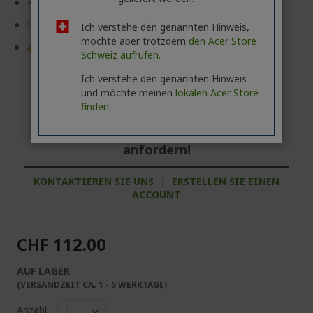
Reaktionszeit: 500 µs
Helligkeit: 250 cd/m²
Ich verstehe den genannten Hinweis,
möchte aber trotzdem
den Acer Store
Produktdatenblatt
Schweiz aufrufen.
Ich verstehe den genannten Hinweis
und möchte meinen
lokalen Acer Store
finden.
Geschäftskunde? Hier bestes Angebot
anfordern!
KONTAKTIEREN SIE UNS
|
ERSTELLEN SIE EINEN
ACCOUNT
CHF 112.00
AUF LAGER
(VERSANDZEIT CA. 1 - 5 WERKTAGE)
Anzahl: