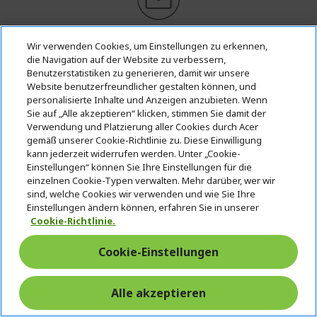
Geschäftskunde? Hier bestes Angebot
anfordern!
Wir verwenden Cookies, um Einstellungen zu erkennen,
die Navigation auf der Website zu verbessern,
Benutzerstatistiken zu generieren, damit wir unsere
KONTAKTIEREN SIE UNS
|
ERSTELLEN SIE EINEN
Website benutzerfreundlicher gestalten können, und
ACCOUNT
personalisierte Inhalte und Anzeigen anzubieten. Wenn
Sie auf „Alle akzeptieren“ klicken, stimmen Sie damit der
Verwendung und Platzierung aller Cookies durch Acer
CHF 251.00
gemäß unserer Cookie-Richtlinie zu. Diese Einwilligung
kann jederzeit widerrufen werden. Unter „Cookie-
Einstellungen“ können Sie Ihre Einstellungen für die
AUF LAGER
einzelnen Cookie-Typen verwalten. Mehr darüber, wer wir
(VERSANDZEIT CA. 1 - 5 WERKTAGE)
sind, welche Cookies wir verwenden und wie Sie Ihre
Einstellungen ändern können, erfahren Sie in unserer
Anzahl:
Cookie-Richtlinie.
Cookie-Einstellungen
Produktseite
Alle akzeptieren
In den Warenkorb