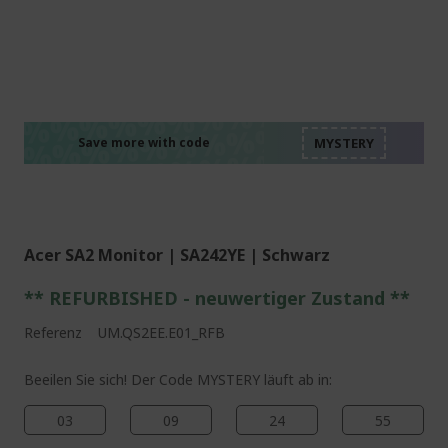
%%%%%%%%%%%%%%
%%%%%%%%%%%%%%
%%%%%%%%%%%%%%
%%%%%%%%%%%%%%
Save more with code
%%%%%%%%%%%%%%
Acer SA2 Monitor | SA242YE | Schwarz
** REFURBISHED - neuwertiger Zustand **
Referenz
UM.QS2EE.E01_RFB
Beeilen Sie sich! Der Code MYSTERY läuft ab in:
03
09
24
54