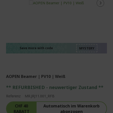
%%%%%%%%%%%%%%
%%%%%%%%%%%%%%
%%%%%%%%%%%%%%
%%%%%%%%%%%%%%
Save more with code
%%%%%%%%%%%%%%
AOPEN Beamer | PV10 | Weiß
** REFURBISHED - neuwertiger Zustand **
Referenz
MR.JRJ11.001_RFB
CHF 40
Automatisch im Warenkorb
RABATT
abgezogen