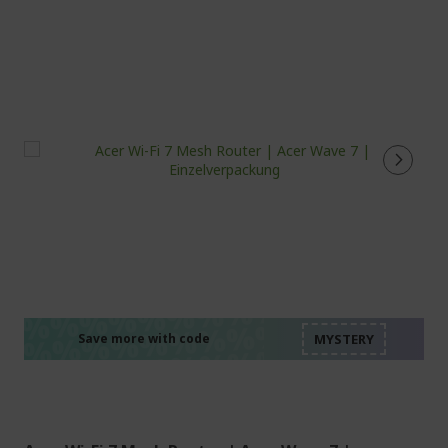
%%%%%%%%%%%%%%
%%%%%%%%%%%%%%
%%%%%%%%%%%%%%
%%%%%%%%%%%%%%
Save more with code
%%%%%%%%%%%%%%