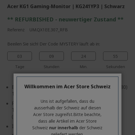
Acer KG1 Gaming-Monitor | KG241YP3 | Schwarz
** REFURBISHED - neuwertiger Zustand **
Referenz
UM.QX1EE.307_RFB
Beeilen Sie sich! Der Code MYSTERY läuft ab in:
03
09
24
54
Tage
Stunden
Min.
Sekunden
Willkommen im Acer Store Schweiz
Bildschirm: 60,5 cm (23,8 Zoll) Full HD (1920 x 1080)
180 Hz
Uns ist aufgefallen, dass du
Panel-Technologie: Vertical-Alignment-
ausserhalb ​der Schweiz auf diesen
Technologie (VA) (178°x178°) FreeSync Premium
Acer Store zugreifst.​Bitte beachte,
(DisplayPort VRR/HDMI VRR), HDR 10
dass alle Artikel im Acer Store
Inputs: DisplayPort, HDMI
Schweiz
nur innerhalb
der Schweiz
geliefert werden.