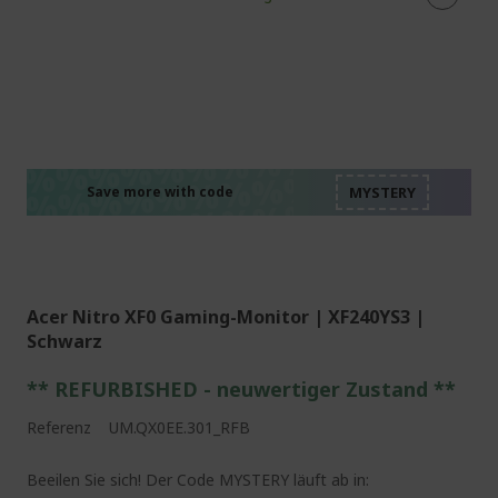
%%%%%%%%%%%%%%
%%%%%%%%%%%%%%
%%%%%%%%%%%%%%
%%%%%%%%%%%%%%
Save more with code
%%%%%%%%%%%%%%
Acer Nitro XF0 Gaming-Monitor | XF240YS3 |
Schwarz
** REFURBISHED - neuwertiger Zustand **
Referenz
UM.QX0EE.301_RFB
Beeilen Sie sich! Der Code MYSTERY läuft ab in: