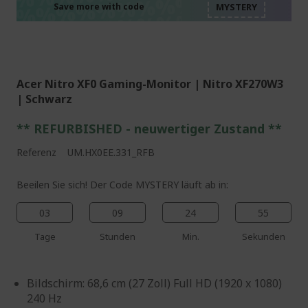
%%%%%%%%%%%%%%
%%%%%%%%%%%%%%
Save more with code
%%%%%%%%%%%%%%
Acer Nitro XF0 Gaming-Monitor | Nitro XF270W3
| Schwarz
** REFURBISHED - neuwertiger Zustand **
Referenz
UM.HX0EE.331_RFB
Beeilen Sie sich! Der Code MYSTERY läuft ab in:
03
09
24
54
Tage
Stunden
Min.
Sekunden
Bildschirm: 68,6 cm (27 Zoll) Full HD (1920 x 1080)
240 Hz