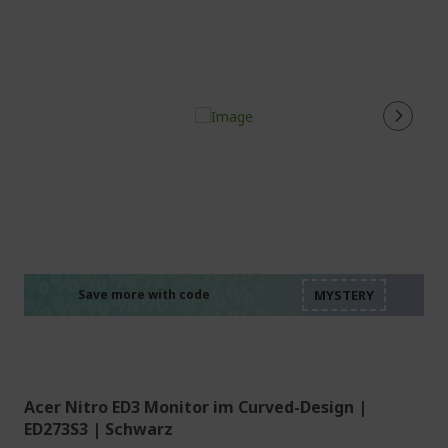
%%%%%%%%%%%%%%
%%%%%%%%%%%%%%
%%%%%%%%%%%%%%
%%%%%%%%%%%%%%
Save more with code
%%%%%%%%%%%%%%
Acer Nitro ED3 Monitor im Curved-Design |
ED273S3 | Schwarz