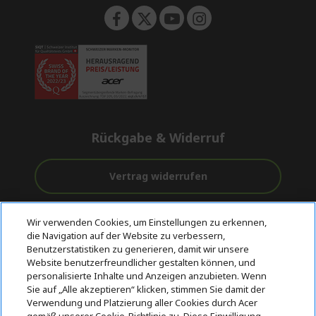
Rückgabe & Widerruf
Vertrag widerrufen
Unterstützung
Kostenloser
Sichere
Wir verwenden Cookies, um Einstellungen zu erkennen,
vor und nach
Versand
Zahlungsoptionen
die Navigation auf der Website zu verbessern,
dem Kauf
Benutzerstatistiken zu generieren, damit wir unsere
Website benutzerfreundlicher gestalten können, und
© 2026 Acer Inc.
personalisierte Inhalte und Anzeigen anzubieten. Wenn
CPYou BV ist der autorisierte Wiederverkäufer und Händler der
Sie auf „Alle akzeptieren“ klicken, stimmen Sie damit der
Produkte und Dienstleistungen, die in diesem Shop angeboten
Verwendung und Platzierung aller Cookies durch Acer
werden.