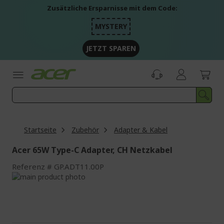
Zum
Zusätzliche Ersparnisse mit dem Code:
Inhalt
springen
MYSTERY
JETZT SPAREN
Startseite
Zubehör
Adapter & Kabel
Acer 65W Type-C Adapter, CH Netzkabel
Referenz
GP.ADT11.00P
Zum
Ende
Zum
der
Anfang
Bildgalerie
der
springen
Bildgalerie