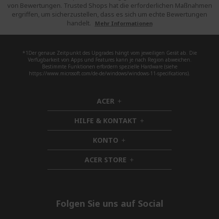
von Bewertungen. Trusted Shops hat die erforderlichen Maßnahmen
ergriffen, um sicherzustellen, dass es sich um echte Bewertungen
handelt.
Mehr Informationen
*1Der genaue Zeitpunkt des Upgrades hängt vom jeweiligen Gerät ab. Die
Verfügbarkeit von Apps und Features kann je nach Region abweichen.
Bestimmte Funktionen erfordern spezielle Hardware (siehe
https://www.microsoft.com/de-de/windows/windows-11-specifications).
ACER
h
i
HILFE & KONTAKT
d
h
d
i
KONTO
e
h
d
n
i
d
ACER STORE
d
h
e
d
i
n
e
d
n
d
e
Folgen Sie uns auf Social
n