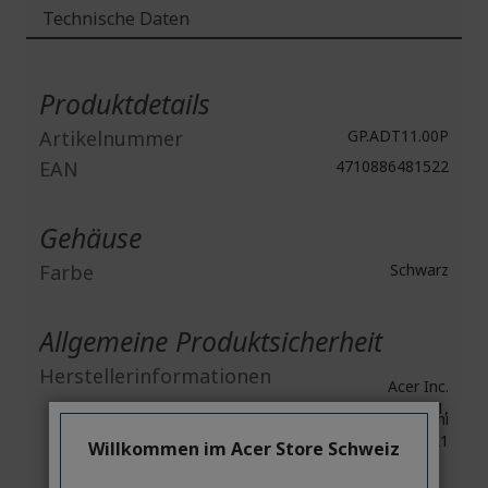
Technische Daten
Weitere
Informationen
Produktdetails
Artikelnummer
GP.ADT11.00P
EAN
4710886481522
Gehäuse
Farbe
Schwarz
Allgemeine Produktsicherheit
Herstellerinformationen
Acer Inc.
8F, No. 88, Section 1,
Xin Tai 5th Road, Xizhi
New Taipei City 221
Willkommen im Acer Store Schweiz