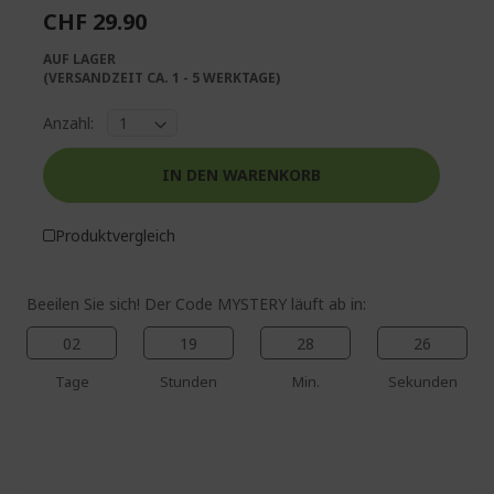
springen
CHF 29.90
AUF LAGER
(VERSANDZEIT CA. 1 - 5 WERKTAGE)
Anzahl:
IN DEN WARENKORB
%%%%%%%%%%%%%%
%%%%%%%%%%%%%%
Produktvergleich
%%%%%%%%%%%%%%
%%%%%%%%%%%%%%
Save more with code
Beeilen Sie sich! Der Code MYSTERY läuft ab in:
%%%%%%%%%%%%%%
02
19
28
26
Tage
Stunden
Min.
Sekunden