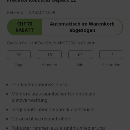
Predator Robustes Gepäck 22"
Referenz
GP.BAG11.009
CHF 70
Automatisch im Warenkorb
RABATT
abgezogen
Beeilen Sie sich! Der Code MYSTERY läuft ab in:
02
15
09
12
Tage
Stunden
Min.
Sekunden
Tsa-kombinationsschloss
Mehrere stauraumfächer für optimale
platzverwaltung
Eingebaute abnehmbare kleiderbügel
Geräuschlose doppelrollen
Robuster rahmen aus aluminiumlegierung