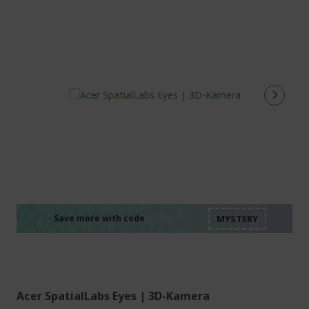
%%%%%%%%%%%%%%
%%%%%%%%%%%%%%
%%%%%%%%%%%%%%
%%%%%%%%%%%%%%
Save more with code
%%%%%%%%%%%%%%
Acer SpatialLabs Eyes | 3D-Kamera