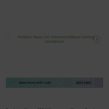
%%%%%%%%%%%%%%
%%%%%%%%%%%%%%
%%%%%%%%%%%%%%
%%%%%%%%%%%%%%
Save more with code
%%%%%%%%%%%%%%