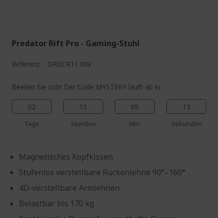
%%%%%%%%%%%%%%
%%%%%%%%%%%%%%
Predator Rift Pro - Gaming-Stuhl
Referenz
GP.GCR11.00V
Beeilen Sie sich! Der Code MYSTERY läuft ab in:
02
15
09
12
Tage
Stunden
Min.
Sekunden
Magnetisches Kopfkissen
Stufenlos verstellbare Rückenlehne 90°–160°
4D-verstellbare Armlehnen
Belastbar bis 170 kg