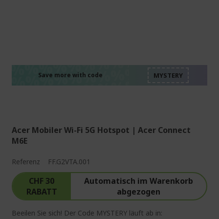
%%%%%%%%%%%%%%
%%%%%%%%%%%%%%
%%%%%%%%%%%%%%
%%%%%%%%%%%%%%
Save more with code
%%%%%%%%%%%%%%
Acer Mobiler Wi-Fi 5G Hotspot | Acer Connect
M6E
Referenz
FF.G2VTA.001
CHF 30
Automatisch im Warenkorb
RABATT
abgezogen
Beeilen Sie sich! Der Code MYSTERY läuft ab in: