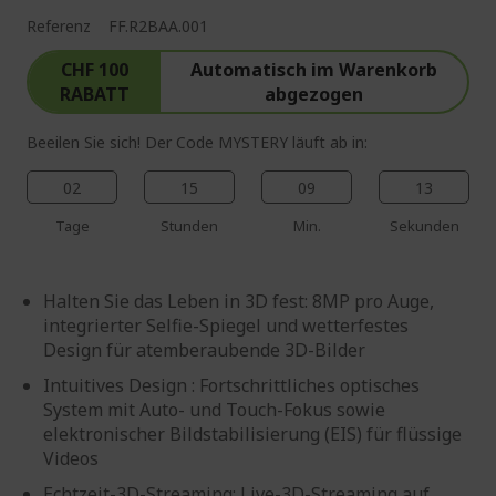
Referenz
FF.R2BAA.001
CHF 100
Automatisch im Warenkorb
RABATT
abgezogen
Beeilen Sie sich! Der Code MYSTERY läuft ab in:
02
15
09
12
Tage
Stunden
Min.
Sekunden
Halten Sie das Leben in 3D fest: 8MP pro Auge,
integrierter Selfie-Spiegel und wetterfestes
Design für atemberaubende 3D-Bilder
Intuitives Design : Fortschrittliches optisches
System mit Auto- und Touch-Fokus sowie
elektronischer Bildstabilisierung (EIS) für flüssige
Videos
Echtzeit-3D-Streaming: Live-3D-Streaming auf