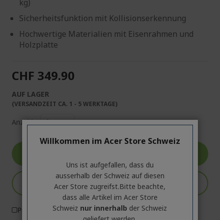
kg)
Sicherheitsfunktion mit Kollisionserkennung
Hochwertige Materialien mit Eisenrahmen und
Holzplatte
CHF 349.90
AUF LAGER
(VERSANDZEIT CA. 1 - 5 WERKTAGE)
Anzahl:
Willkommen im Acer Store Schweiz
Produktseite
Uns ist aufgefallen, dass du
ausserhalb ​der Schweiz auf diesen
In den Warenkorb
Acer Store zugreifst.​Bitte beachte,
dass alle Artikel im Acer Store
Schweiz
nur innerhalb
der Schweiz
Produktvergleich
geliefert werden.