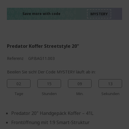
%%%%%%%%%%%%%%
%%%%%%%%%%%%%%
%%%%%%%%%%%%%%
%%%%%%%%%%%%%%
Save more with code
%%%%%%%%%%%%%%
Predator Koffer Streetstyle 20"
Referenz
GP.BAG11.003
Beeilen Sie sich! Der Code MYSTERY läuft ab in:
02
15
09
12
Tage
Stunden
Min.
Sekunden
Predator 20" Handgepäck Koffer – 41L
Frontöffnung mit 1:9 Smart-Struktur