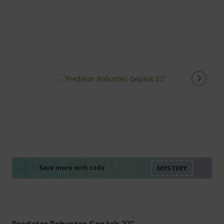
%%%%%%%%%%%%%%
%%%%%%%%%%%%%%
%%%%%%%%%%%%%%
%%%%%%%%%%%%%%
Save more with code
%%%%%%%%%%%%%%