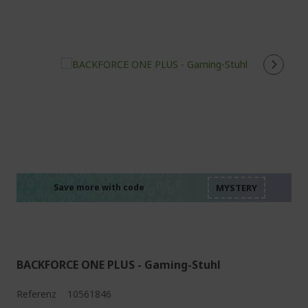
%%%%%%%%%%%%%%
%%%%%%%%%%%%%%
%%%%%%%%%%%%%%
%%%%%%%%%%%%%%
Save more with code
%%%%%%%%%%%%%%
BACKFORCE ONE PLUS - Gaming-Stuhl
Referenz
10561846