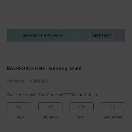
%%%%%%%%%%%%%%
%%%%%%%%%%%%%%
%%%%%%%%%%%%%%
%%%%%%%%%%%%%%
Save more with code
%%%%%%%%%%%%%%
BACKFORCE ONE - Gaming-Stuhl
Referenz
10561827
Beeilen Sie sich! Der Code MYSTERY läuft ab in:
02
15
09
12
Tage
Stunden
Min.
Sekunden