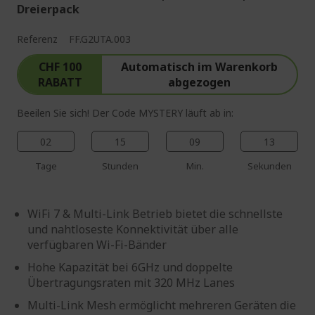
Dreierpack
Referenz
FF.G2UTA.003
CHF 100
Automatisch im Warenkorb
RABATT
abgezogen
Beeilen Sie sich! Der Code MYSTERY läuft ab in:
02
15
09
12
Tage
Stunden
Min.
Sekunden
WiFi 7 & Multi-Link Betrieb bietet die schnellste
und nahtloseste Konnektivität über alle
verfügbaren Wi-Fi-Bänder
Hohe Kapazität bei 6GHz und doppelte
Übertragungsraten mit 320 MHz Lanes
Multi-Link Mesh ermöglicht mehreren Geräten die