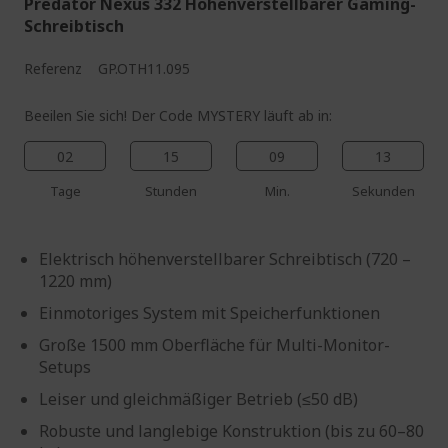
Predator Nexus 332 Höhenverstellbarer Gaming-
Schreibtisch
Referenz
GP.OTH11.095
Beeilen Sie sich! Der Code MYSTERY läuft ab in:
02
15
09
12
Tage
Stunden
Min.
Sekunden
Elektrisch höhenverstellbarer Schreibtisch (720 –
1220 mm)
Einmotoriges System mit Speicherfunktionen
Große 1500 mm Oberfläche für Multi-Monitor-
Setups
Leiser und gleichmäßiger Betrieb (≤50 dB)
Robuste und langlebige Konstruktion (bis zu 60–80