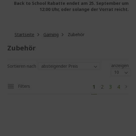
Back to School Rabatte endet am 25. September um
12:00 Uhr, oder solange der Vorrat reicht.
Startseite
Gaming
Zubehör
Zubehör
anzeigen
Sortieren nach
Sei
Sie
Seite
Seite
Seite
Filters
1
2
3
4
Seit
Weit
lesen
gerade
die
Seite