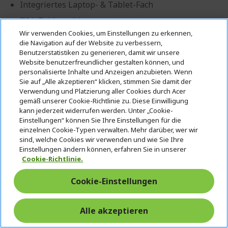
Integriertes Laptop- & Tablet-Fach
TSA-Zahlenschloss
Wir verwenden Cookies, um Einstellungen zu erkennen,
Leise 360° Doppelrollen
die Navigation auf der Website zu verbessern,
Benutzerstatistiken zu generieren, damit wir unsere
Website benutzerfreundlicher gestalten können, und
CHF 259.90
personalisierte Inhalte und Anzeigen anzubieten. Wenn
Sie auf „Alle akzeptieren“ klicken, stimmen Sie damit der
AUF LAGER
Verwendung und Platzierung aller Cookies durch Acer
(VERSANDZEIT CA. 1 - 5 WERKTAGE)
gemäß unserer Cookie-Richtlinie zu. Diese Einwilligung
kann jederzeit widerrufen werden. Unter „Cookie-
Anzahl:
Einstellungen“ können Sie Ihre Einstellungen für die
einzelnen Cookie-Typen verwalten. Mehr darüber, wer wir
sind, welche Cookies wir verwenden und wie Sie Ihre
Einstellungen ändern können, erfahren Sie in unserer
Produktseite
Cookie-Richtlinie.
In den Warenkorb
Cookie-Einstellungen
Produktvergleich
Alle akzeptieren