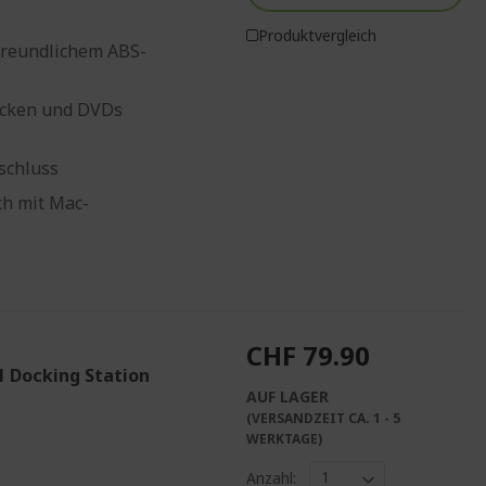
Produktvergleich
freundlichem ABS-
tecken und DVDs
nschluss
ch mit Mac-
CHF 79.90
1 Docking Station
AUF LAGER
(VERSANDZEIT CA. 1 - 5
%%%%%%%%%%%%%
WERKTAGE)
Anzahl: