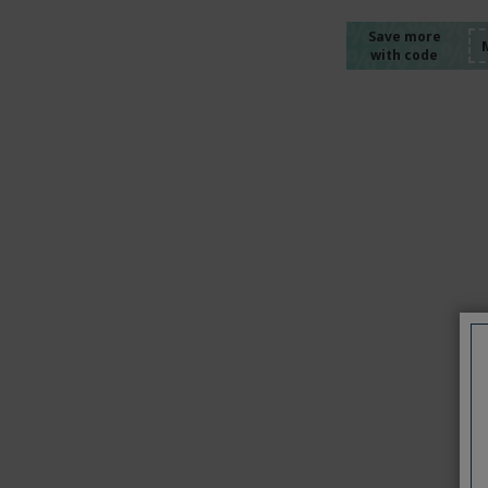
%%%%
%%%%
%%%%
Save more
with code
%%%%