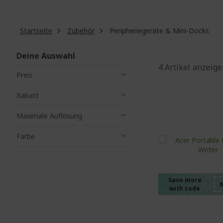
Startseite
Zubehör
Peripheriegeräte & Mini-Docks
Deine Auswahl
4
Artikel
anzeige
Preis
Rabatt
Maximale Auflösung
Farbe
%%%%
%%%%
%%%%
%%%%
Save more
with code
%%%%