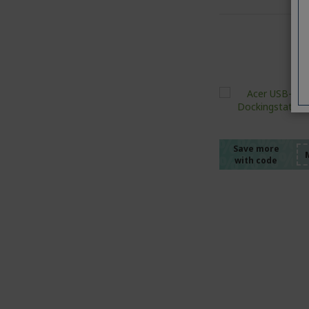
%%%%
%%%%
%%%%
%%%%
Save more
with code
%%%%