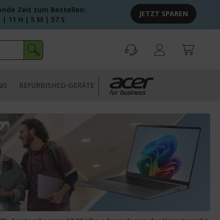
ende Zeit zum Bestellen:
JETZT SPAREN
 | 11 H | 5 M | 56 S
NG
REFURBISHED-GERÄTE