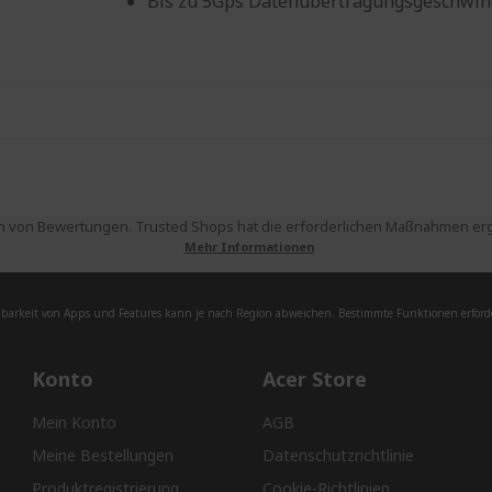
Bis zu 5Gps Datenübertragungsgeschwin
 von Bewertungen. Trusted Shops hat die erforderlichen Maßnahmen ergri
Mehr Informationen
barkeit von Apps und Features kann je nach Region abweichen. Bestimmte Funktionen erforde
Konto
Acer Store
Mein Konto
AGB
Meine Bestellungen
Datenschutzrichtlinie
Produktregistrierung
Cookie-Richtlinien