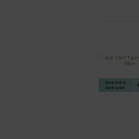
%%%%
%%%%
%%%%
%%%%
Save more
with code
%%%%