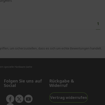
digkeit
Seit
Sie 
1
ffen, um sicherzustellen, dass es sich um echte Bewertungen handelt.
rn spezielle Hardware (siehe
Folgen Sie uns auf
Rückgabe &
Social
Widerruf
Vertrag widerrufen