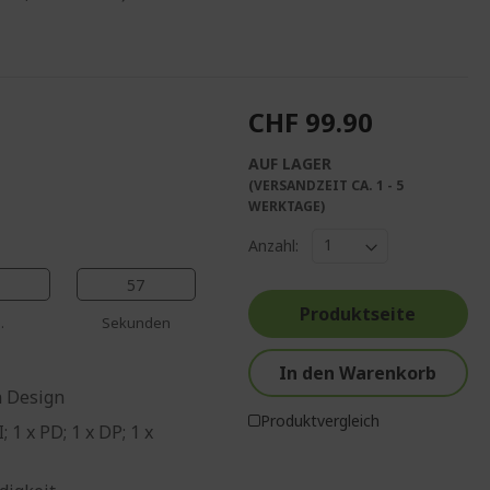
CHF 99.90
AUF LAGER
(VERSANDZEIT CA. 1 - 5
%%%%%%%%%%%%%
WERKTAGE)
%%%%%%%%%%%%%%
Anzahl:
%%%%%%%%%%%%%%
%%%%%%%%%%%%%%
56
%%%%%%%%%%%%%%
Produktseite
.
Sekunden
In den Warenkorb
n Design
Produktvergleich
 1 x PD; 1 x DP; 1 x