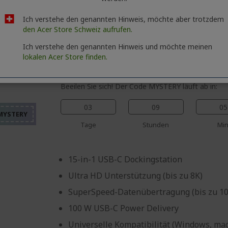
Ich verstehe den genannten Hinweis, möchte aber trotzdem
den Acer Store Schweiz aufrufen.
Acer USB-C Universal Dockingstation 15-
Ich verstehe den genannten Hinweis und möchte meinen
lokalen Acer Store finden.
Referenz
HP.DSCAB.022
%%%%%%%%%%%%%%%%
%%%%%%%%%%%%%%%
Beeilen Sie sich! Der Code MYSTERY läuft ab in:
%%%%%%%%%%%%%%%
%%%%%%%%%%%%%%%
03
09
05
%%%%%%%%%%%%%%%
Tage
Stunden
Min
15-in-1 USB-C Dockingstation
Ultra HD Unterstützung (bis zu 8K)
SuperSpeed-Datenübertragung (bis zu 10
100 W USB-C Power Delivery
Universelle Kompatibilität (Windows, m