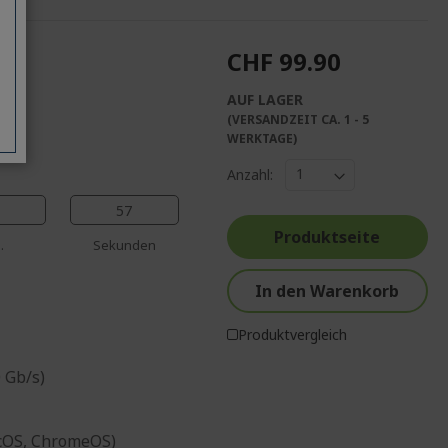
CHF 99.90
in-1
AUF LAGER
(VERSANDZEIT CA. 1 - 5
%%%%%%%%%%%%%
WERKTAGE)
%%%%%%%%%%%%%%
Anzahl:
%%%%%%%%%%%%%%
%%%%%%%%%%%%%%
56
%%%%%%%%%%%%%%
Produktseite
.
Sekunden
In den Warenkorb
Produktvergleich
 Gb/s)
acOS, ChromeOS)