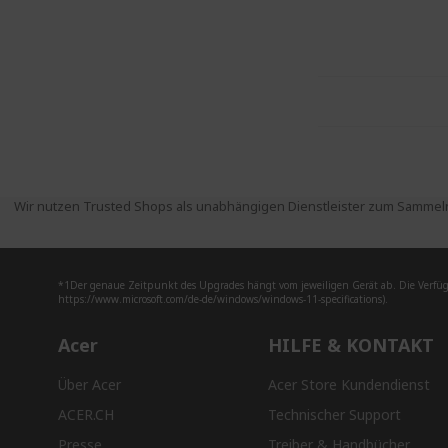
Wir nutzen Trusted Shops als unabhängigen Dienstleister zum Sammeln
*1Der genaue Zeitpunkt des Upgrades hängt vom jeweiligen Gerät ab. Die Verfüg
https://www.microsoft.com/de-de/windows/windows-11-specifications).
Acer
HILFE & KONTAKT
Über Acer
Acer Store Kundendienst
ACER.CH
Technischer Support
Presse
Treiber & Handbücher