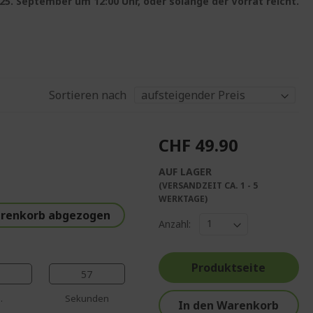
5. September um 12:00 Uhr, oder solange der Vorrat reicht.
Sortieren nach
CHF 49.90
AUF LAGER
(VERSANDZEIT CA. 1 - 5
%%%%%%%%%%%%%
WERKTAGE)
%%%%%%%%%%%%%%
arenkorb abgezogen
Anzahl:
%%%%%%%%%%%%%%
%%%%%%%%%%%%%%
%%%%%%%%%%%%%%
Produktseite
56
.
Sekunden
In den Warenkorb