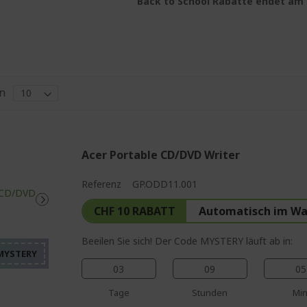
Back to School Rabatte endet am 2
n
Acer Portable CD/DVD Writer
Referenz
GP.ODD11.001
%%%%%%%%%%%%%%%%
%%%%%%%%%%%%%%%
CHF 10 RABATT
Automatisch im W
%%%%%%%%%%%%%%%
Beeilen Sie sich! Der Code MYSTERY läuft ab in:
%%%%%%%%%%%%%%%
%%%%%%%%%%%%%%%
03
09
05
Tage
Stunden
Min