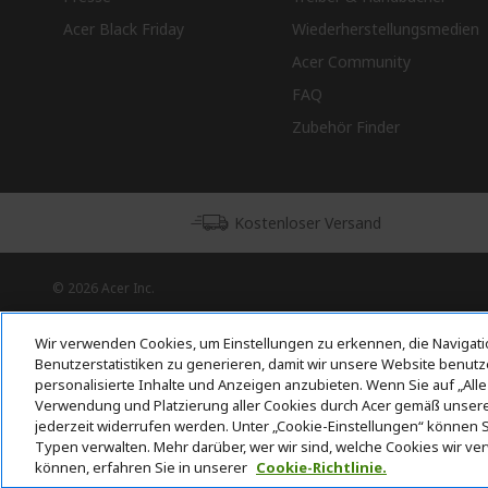
Acer Black Friday
Wiederherstellungsmedien
Acer Community
FAQ
Zubehör Finder
Kostenloser Versand
© 2026 Acer Inc.
CPYou BV ist der autorisierte Wiederverkäufer und Händler der
Produkte und Dienstleistungen, die in diesem Shop angeboten
Wir verwenden Cookies, um Einstellungen zu erkennen, die Navigati
werden.
Benutzerstatistiken zu generieren, damit wir unsere Website benutz
personalisierte Inhalte und Anzeigen anzubieten. Wenn Sie auf „Alle
Verwendung und Platzierung aller Cookies durch Acer gemäß unserer 
jederzeit widerrufen werden. Unter „Cookie-Einstellungen“ können Si
Typen verwalten. Mehr darüber, wer wir sind, welche Cookies wir v
können, erfahren Sie in unserer
Cookie-Richtlinie.