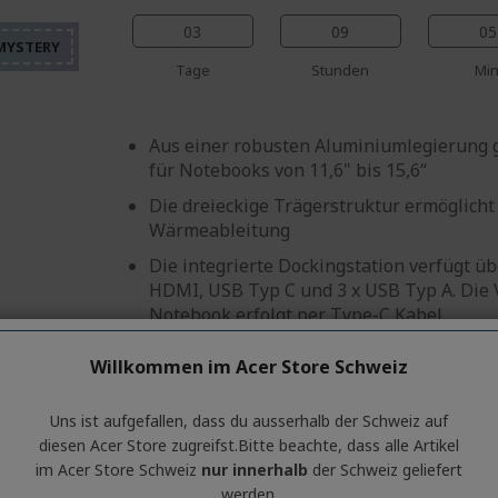
%%%%%%%%%%%%%%%
%%%%%%%%%%%%%%%
%%%%%%%%%%%%%%%
03
09
05
%%%%%%%%%%%%%%%
Tage
Stunden
Min
Aus einer robusten Aluminiumlegierung ge
für Notebooks von 11,6" bis 15,6“
Die dreieckige Trägerstruktur ermöglich
Wärmeableitung
Die integrierte Dockingstation verfügt ü
HDMI, USB Typ C und 3 x USB Typ A. Die
Notebook erfolgt per Type-C Kabel.
Cleverer Mechanismus zur Einstellung de
Willkommen im Acer Store Schweiz
verschiedene Winkel
Der Ständer kann zum Transport leicht
Uns ist aufgefallen, dass du ausserhalb ​der Schweiz auf
werden.
diesen Acer Store zugreifst.​Bitte beachte, dass alle Artikel
Kompatibel mit Windows, Mac OS, Androi
im Acer Store Schweiz
nur innerhalb
der Schweiz geliefert
werden.