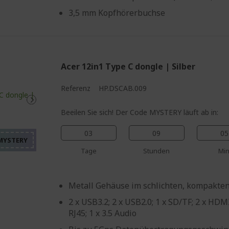
3,5 mm Kopfhörerbuchse
Acer 12in1 Type C dongle | Silber
Referenz
HP.DSCAB.009
%%%%%%%%%%%%%%%%
%%%%%%%%%%%%%%%
Beeilen Sie sich! Der Code MYSTERY läuft ab in:
%%%%%%%%%%%%%%%
%%%%%%%%%%%%%%%
03
09
05
%%%%%%%%%%%%%%%
Tage
Stunden
Min
Metall Gehäuse im schlichten, kompakte
2 x USB3.2; 2 x USB2.0; 1 x SD/TF; 2 x HDMI;
RJ45; 1 x 3.5 Audio