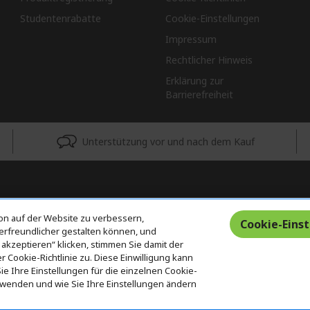
Studentenrabatte
Cookie-Einstellungen
Impressum
Rechtlicher Hinweis
Erklärung zur
Barrierefreiheit
Unterstützung vor und nach dem Kauf
on auf der Website zu verbessern,
Cookie-Eins
erfreundlicher gestalten können, und
 akzeptieren“ klicken, stimmen Sie damit der
Cookie-Richtlinie zu. Diese Einwilligung kann
e Ihre Einstellungen für die einzelnen Cookie-
erwenden und wie Sie Ihre Einstellungen ändern