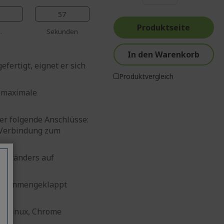
%%%%%%%%%%%%%%
%%%%%%%%%%%%%%
%%%%%%%%%%%%%%
56
%%%%%%%%%%%%%%
Produktseite
.
Sekunden
In den Warenkorb
fertigt, eignet er sich
Produktvergleich
t maximale
ber folgende Anschlüsse:
 Verbindung zum
s Ständers auf
 zusammengeklappt
d, Linux, Chrome