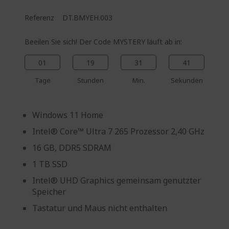
Referenz
DT.BMYEH.003
Beeilen Sie sich! Der Code MYSTERY läuft ab in:
01
19
31
40
Tage
Stunden
Min.
Sekunden
Windows 11 Home
Intel® Core™ Ultra 7 265 Prozessor 2,40 GHz
16 GB, DDR5 SDRAM
1 TB SSD
Intel® UHD Graphics gemeinsam genutzter
Speicher
Tastatur und Maus nicht enthalten