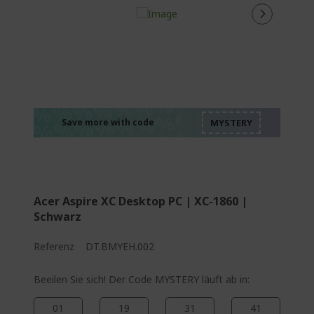
%%%%%%%%%%%%%
%%%%%%%%%%%%%
%%%%%%%%%%%%%
%%%%%%%%%%%%%
Save more with code
%%%%%%%%%%%%%
Acer Aspire XC Desktop PC | XC-1860 |
Schwarz
Referenz
DT.BMYEH.002
Beeilen Sie sich! Der Code MYSTERY läuft ab in:
01
19
31
40