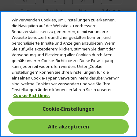
Tage
Stunden
Min.
Sekunden
Wir verwenden Cookies, um Einstellungen zu erkennen,
die Navigation auf der Website zu verbessern,
Windows 11 Pro
Benutzerstatistiken zu generieren, damit wir unsere
Website benutzerfreundlicher gestalten können, und
Intel® Core™ i7-13700T Prozessor
personalisierte Inhalte und Anzeigen anzubieten. Wenn
Hexadeca-Core 1,40 GHz
Sie auf „Alle akzeptieren“ klicken, stimmen Sie damit der
Verwendung und Platzierung aller Cookies durch Acer
16 GB, DDR4 SDRAM
gemäß unserer Cookie-Richtlinie zu. Diese Einwilligung
kann jederzeit widerrufen werden. Unter „Cookie-
512 GB SSD
Einstellungen“ können Sie Ihre Einstellungen für die
Intel® HD Graphics gemeinsam genutzter
einzelnen Cookie-Typen verwalten. Mehr darüber, wer wir
Speicher
sind, welche Cookies wir verwenden und wie Sie Ihre
Einstellungen ändern können, erfahren Sie in unserer
Tastatur und Maus nicht enthalten
Cookie-Richtlinie.
Cookie-Einstellungen
Alle akzeptieren
Geschäftskunde? Hier bestes
Angebot anfordern!