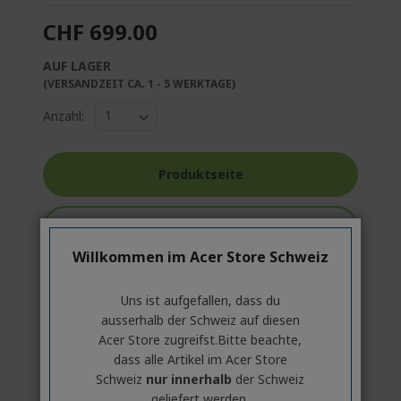
CHF 699.00
AUF LAGER
(VERSANDZEIT CA. 1 - 5 WERKTAGE)
Anzahl:
Produktseite
In den Warenkorb
Willkommen im Acer Store Schweiz
Produktvergleich
Uns ist aufgefallen, dass du
ausserhalb ​der Schweiz auf diesen
Acer Store zugreifst.​Bitte beachte,
dass alle Artikel im Acer Store
Schweiz
nur innerhalb
der Schweiz
geliefert werden.