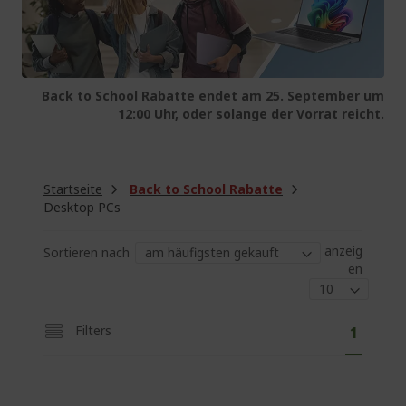
Back to School Rabatte endet am 25. September um
12:00 Uhr, oder solange der Vorrat reicht.
Startseite
Back to School Rabatte
Desktop PCs
anzeig
Sortieren nach
en
S
S
Filters
1
e
i
i
t
e
e
l