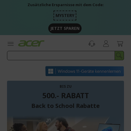
Zum
Zusätzliche Ersparnisse mit dem Code:
Inhalt
springen
MYSTERY
JETZT SPAREN
BIS ZU
500.- RABATT
Back to School Rabatte