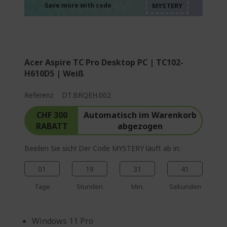
%%%%%%%%%%%%%
%%%%%%%%%%%%%
Save more with code
%%%%%%%%%%%%%
Acer Aspire TC Pro Desktop PC | TC102-
H610D5 | Weiß
Referenz
DT.BRQEH.002
CHF 300
Automatisch im Warenkorb
RABATT
abgezogen
Beeilen Sie sich! Der Code MYSTERY läuft ab in:
01
19
31
40
Tage
Stunden
Min.
Sekunden
Windows 11 Pro