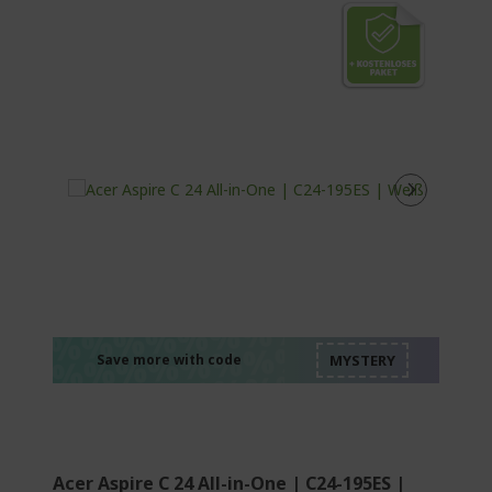
%%%%%%%%%%%%%
%%%%%%%%%%%%%
%%%%%%%%%%%%%
%%%%%%%%%%%%%
Save more with code
%%%%%%%%%%%%%
Acer Aspire C 24 All-in-One | C24-195ES |