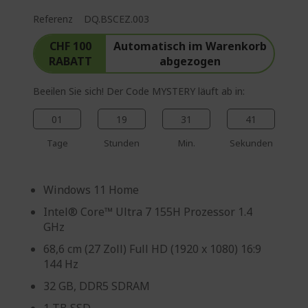
Referenz
DQ.BSCEZ.003
CHF 100
Automatisch im Warenkorb
RABATT
abgezogen
Beeilen Sie sich! Der Code MYSTERY läuft ab in:
01
19
31
40
Tage
Stunden
Min.
Sekunden
Windows 11 Home
Intel® Core™ Ultra 7 155H Prozessor 1.4
GHz
68,6 cm (27 Zoll) Full HD (1920 x 1080) 16:9
144 Hz
32 GB, DDR5 SDRAM
1 TB SSD