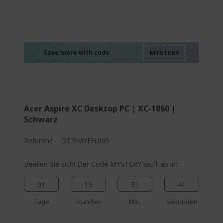
%%%%%%%%%%%%%
%%%%%%%%%%%%%
%%%%%%%%%%%%%
%%%%%%%%%%%%%
Save more with code
%%%%%%%%%%%%%
Acer Aspire XC Desktop PC | XC-1860 |
Schwarz
Referenz
DT.BMYEH.005
Beeilen Sie sich! Der Code MYSTERY läuft ab in:
01
19
31
40
Tage
Stunden
Min.
Sekunden