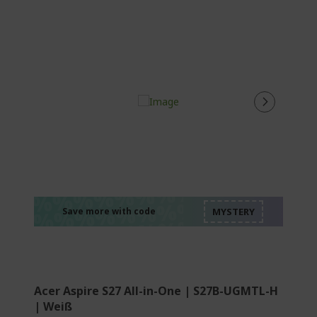
%%%%%%%%%%%%%
%%%%%%%%%%%%%
%%%%%%%%%%%%%
%%%%%%%%%%%%%
Save more with code
%%%%%%%%%%%%%
Acer Aspire S27 All-in-One | S27B-UGMTL-H
| Weiß