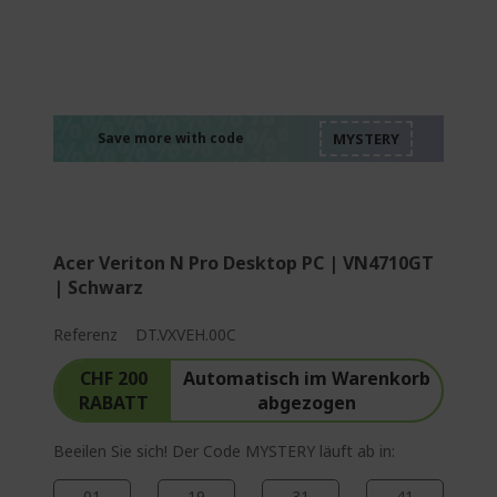
%%%%%%%%%%%%%
%%%%%%%%%%%%%
%%%%%%%%%%%%%
%%%%%%%%%%%%%
Save more with code
%%%%%%%%%%%%%
Acer Veriton N Pro Desktop PC | VN4710GT
| Schwarz
Referenz
DT.VXVEH.00C
CHF 200
Automatisch im Warenkorb
RABATT
abgezogen
Beeilen Sie sich! Der Code MYSTERY läuft ab in:
01
19
31
40