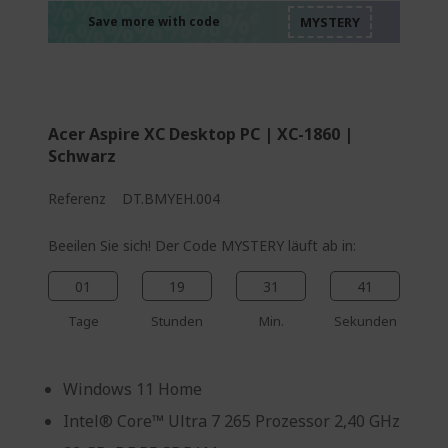
%%%%%%%%%%%%%
%%%%%%%%%%%%%
%%%%%%%%%%%%%
Save more with code
%%%%%%%%%%%%%
Acer Aspire XC Desktop PC | XC-1860 |
Schwarz
Referenz
DT.BMYEH.004
Beeilen Sie sich! Der Code MYSTERY läuft ab in:
01
19
31
40
Tage
Stunden
Min.
Sekunden
Windows 11 Home
Intel® Core™ Ultra 7 265 Prozessor 2,40 GHz