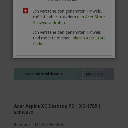
Ich verstehe den genannten Hinweis,
möchte aber trotzdem
den Acer Store
Schweiz aufrufen.
Ich verstehe den genannten Hinweis
und möchte meinen
lokalen Acer Store
finden.
%%%%%%%%%%%%%
%%%%%%%%%%%%%
%%%%%%%%%%%%%
%%%%%%%%%%%%%
Save more with code
%%%%%%%%%%%%%
Acer Aspire XC Desktop PC | XC-1785 |
Schwarz
Referenz
DT.BLSEH.00M