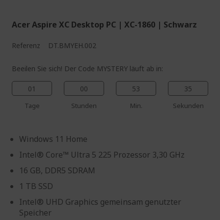
Acer Aspire XC Desktop PC | XC-1860 | Schwarz
Referenz
DT.BMYEH.002
Beeilen Sie sich! Der Code MYSTERY läuft ab in:
01
00
53
34
Tage
Stunden
Min.
Sekunden
Windows 11 Home
Intel® Core™ Ultra 5 225 Prozessor 3,30 GHz
16 GB, DDR5 SDRAM
1 TB SSD
Intel® UHD Graphics gemeinsam genutzter
Speicher