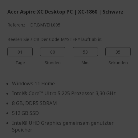
Acer Aspire XC Desktop PC | XC-1860 | Schwarz
Referenz
DT.BMYEH.005
Beeilen Sie sich! Der Code MYSTERY läuft ab in:
01
00
53
34
Tage
Stunden
Min.
Sekunden
Windows 11 Home
Intel® Core™ Ultra 5 225 Prozessor 3,30 GHz
8 GB, DDR5 SDRAM
512 GB SSD
Intel® UHD Graphics gemeinsam genutzter
Speicher