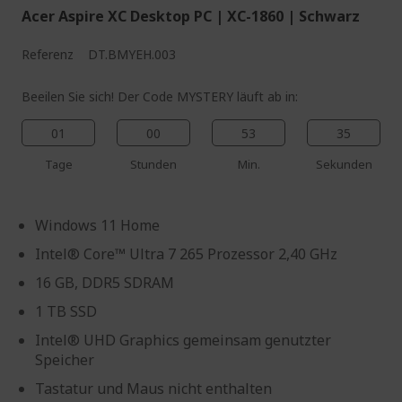
Acer Aspire XC Desktop PC | XC-1860 | Schwarz
Referenz
DT.BMYEH.003
Beeilen Sie sich! Der Code MYSTERY läuft ab in:
01
00
53
34
Tage
Stunden
Min.
Sekunden
Windows 11 Home
Intel® Core™ Ultra 7 265 Prozessor 2,40 GHz
16 GB, DDR5 SDRAM
1 TB SSD
Intel® UHD Graphics gemeinsam genutzter
Speicher
Tastatur und Maus nicht enthalten