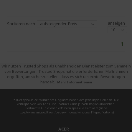
anzeigen
Sortieren nach
Sei
Sie
1
lese
gera
die
Wir nutzen Trusted Shops als unabhängigen Dienstleister zum Sammeln
von Bewertungen. Trusted Shops hat die erforderlichen Maßnahmen
Seit
ergriffen, um sicherzustellen, dass es sich um echte Bewertungen
handelt.
Mehr Informationen
*1Der genaue Zeitpunkt des Upgrades hängt vom jeweiligen Gerät ab. Die
Verfügbarkeit von Apps und Features kann je nach Region abweichen.
Bestimmte Funktionen erfordern spezielle Hardware (siehe
https://www.microsoft.com/de-de/windows/windows-11-specifications).
ACER
h