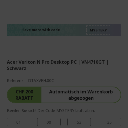
%%%%%%%%%%%%%%
%%%%%%%%%%%%%%
%%%%%%%%%%%%%%
%%%%%%%%%%%%%%
Save more with code
%%%%%%%%%%%%%%
Acer Veriton N Pro Desktop PC | VN4710GT |
Schwarz
Referenz
DT.VXVEH.00C
CHF 200
Automatisch im Warenkorb
RABATT
abgezogen
Beeilen Sie sich! Der Code MYSTERY läuft ab in:
01
00
53
34