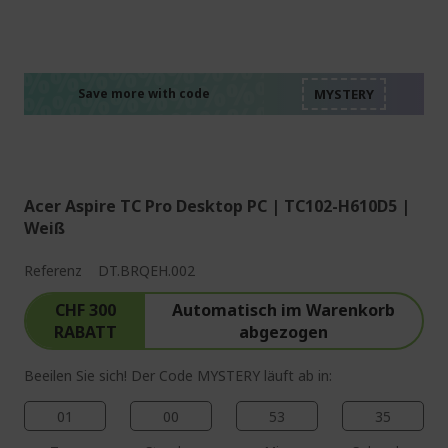
%%%%%%%%%%%%%%
%%%%%%%%%%%%%%
%%%%%%%%%%%%%%
%%%%%%%%%%%%%%
Save more with code
%%%%%%%%%%%%%%
Acer Aspire TC Pro Desktop PC | TC102-H610D5 |
Weiß
Referenz
DT.BRQEH.002
CHF 300
Automatisch im Warenkorb
RABATT
abgezogen
Beeilen Sie sich! Der Code MYSTERY läuft ab in:
01
00
53
34