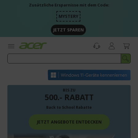
Zum
Zusätzliche Ersparnisse mit dem Code:
Inhalt
springen
MYSTERY
JETZT SPAREN
BIS ZU
500.- RABATT
Back to School Rabatte
JETZT ANGEBOTE ENTDECKEN