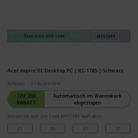
%%%%%%%%%%%%%%
%%%%%%%%%%%%%%
%%%%%%%%%%%%%%
%%%%%%%%%%%%%%
Save more with code
%%%%%%%%%%%%%%
Acer Aspire XC Desktop PC | XC-1785 | Schwarz
Referenz
DT.BLSEH.00M
CHF 200
Automatisch im Warenkorb
RABATT
abgezogen
Beeilen Sie sich! Der Code MYSTERY läuft ab in:
01
00
53
34