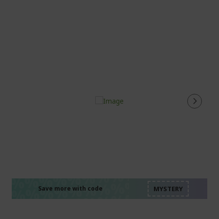
%%%%%%%%%%%%%%
%%%%%%%%%%%%%%
%%%%%%%%%%%%%%
%%%%%%%%%%%%%%
Save more with code
%%%%%%%%%%%%%%