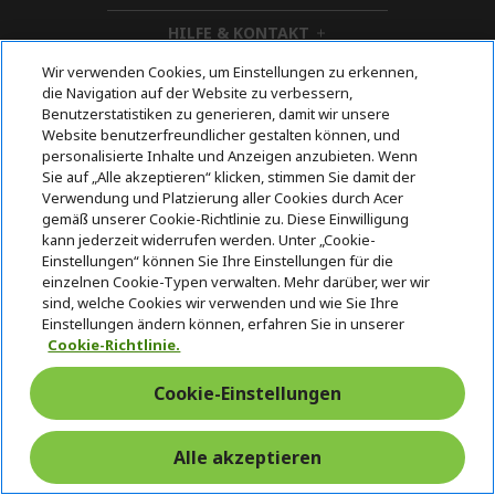
i
HILFE & KONTAKT
d
h
d
i
Wir verwenden Cookies, um Einstellungen zu erkennen,
KONTO
e
h
d
die Navigation auf der Website zu verbessern,
n
i
d
Benutzerstatistiken zu generieren, damit wir unsere
ACER STORE
d
h
e
Website benutzerfreundlicher gestalten können, und
d
i
n
personalisierte Inhalte und Anzeigen anzubieten. Wenn
e
d
Sie auf „Alle akzeptieren“ klicken, stimmen Sie damit der
n
d
Verwendung und Platzierung aller Cookies durch Acer
e
Folgen Sie uns auf Social
gemäß unserer Cookie-Richtlinie zu. Diese Einwilligung
n
kann jederzeit widerrufen werden. Unter „Cookie-
Einstellungen“ können Sie Ihre Einstellungen für die
einzelnen Cookie-Typen verwalten. Mehr darüber, wer wir
sind, welche Cookies wir verwenden und wie Sie Ihre
Einstellungen ändern können, erfahren Sie in unserer
Cookie-Richtlinie.
Cookie-Einstellungen
Alle akzeptieren
Rückgabe & Widerruf