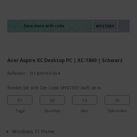
%%%%%%%%%%%%%%
%%%%%%%%%%%%%%
%%%%%%%%%%%%%%
%%%%%%%%%%%%%%
Save more with code
%%%%%%%%%%%%%%
Acer Aspire XC Desktop PC | XC-1860 | Schwarz
Referenz
DT.BMYEH.004
Beeilen Sie sich! Der Code MYSTERY läuft ab in:
01
00
53
34
Tage
Stunden
Min.
Sekunden
Windows 11 Home