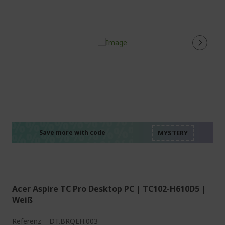
%%%%%%%%%%%%%%
%%%%%%%%%%%%%%
%%%%%%%%%%%%%%
%%%%%%%%%%%%%%
Save more with code
%%%%%%%%%%%%%%
Acer Aspire TC Pro Desktop PC | TC102-H610D5 |
Weiß
Referenz
DT.BRQEH.003