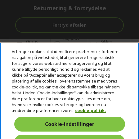
Returnering & fortrydelse
Fortryd aftalen
Support
Gratis
Sikker
både før og
levering
betaling
efter købet
Vi bruger cookies til at identificere præferencer, forbedre
navigation på webstedet, til at generere brugerstatistik
© 2026 Acer Inc.
for at gøre vores websted mere brugervenlig og til at
CPYou BV er autoriseret forhandler og sælger af de produkter og
kunne tilbyde personligt indhold og reklamer. Ved at
tjenester, der tilbydes i denne butik.
klikke på "Acceptér alle" accepterer du Acers brug og
placering af alle cookies i overensstemmelse med vores
cookie-politik, og kan trække dit samtykke tilbage når som
helst. Under "Cookie-indstillinger" kan du administrere
dine præferencer for hver cookietype. Læs mere om,
hvem vi er, hvilke cookies vi bruger, og hvordan du
ændrer dine præferencer i vores
cookie-politik.
Danmark
Cookie-indstillinger