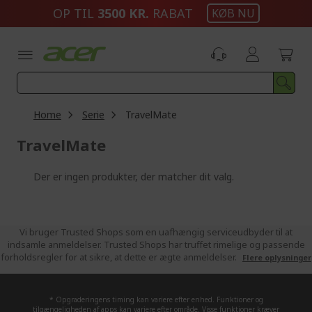
Skip
OP TIL
3500 KR.
RABAT
KØB NU
to
Content
Home
Serie
TravelMate
TravelMate
Der er ingen produkter, der matcher dit valg.
Vi bruger Trusted Shops som en uafhængig serviceudbyder til at
indsamle anmeldelser. Trusted Shops har truffet rimelige og passende
forholdsregler for at sikre, at dette er ægte anmeldelser.
Flere oplysninger
* Opgraderingens timing kan variere efter enhed. Funktioner og
tilgængeligheden af apps kan variere efter område. Visse funktioner kræver