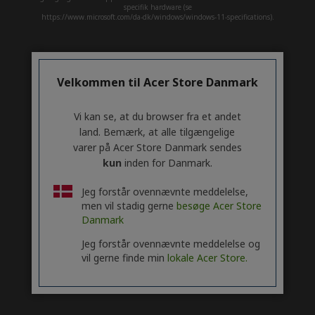
specifik hardware (se
https://www.microsoft.com/da-dk/windows/windows-11-specifications).
ACER
h
i
Velkommen til Acer Store Danmark
SUPPORT
d
h
d
i
ACCOUNT
e
d
h
Vi kan se, at du browser fra et andet
n
d
i
land. Bemærk, at alle tilgængelige
ACER STORE
e
d
h
varer på Acer Store Danmark sendes
n
d
i
kun
inden for Danmark.
e
d
n
d
Jeg forstår ovennævnte meddelelse,
e
men vil stadig gerne
besøge Acer Store
n
Danmark
FØLG OS PÅ SOCIALE MEDIER
Jeg forstår ovennævnte meddelelse og
vil gerne finde min
lokale Acer Store.