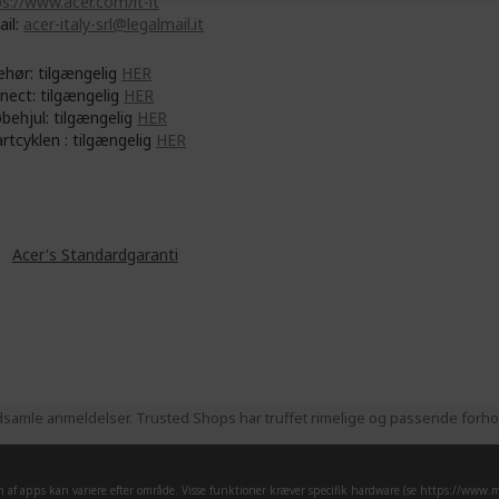
s://www.acer.com/it-it
ail:
acer-italy-srl@legalmail.it
ehør: tilgængelig
HER
nect: tilgængelig
HER
øbehjul: tilgængelig
HER
rtcyklen : tilgængelig
HER
år
Acer's Standardgaranti
samle anmeldelser. Trusted Shops har truffet rimelige og passende forhold
af apps kan variere efter område. Visse funktioner kræver specifik hardware (se
https://www.mi