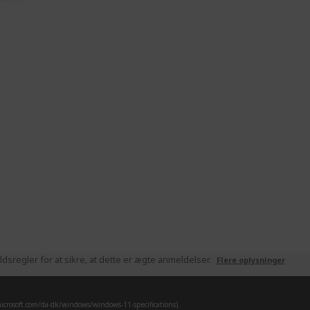
sregler for at sikre, at dette er ægte anmeldelser.
Flere oplysninger
crosoft.com/da-dk/windows/windows-11-specifications).