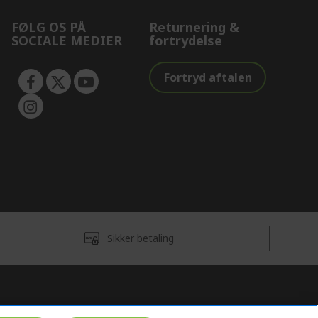
FØLG OS PÅ
Returnering &
SOCIALE MEDIER
fortrydelse
Fortryd aftalen
Sikker betaling
Danmark