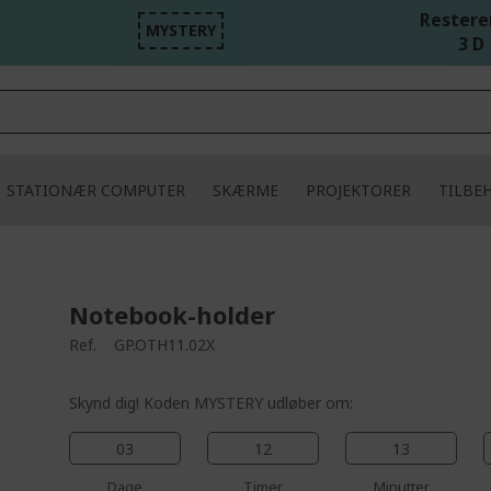
Resteren
MYSTERY
3 D 
STATIONÆR COMPUTER
SKÆRME
PROJEKTORER
TILBE
Notebook-holder
Ref.
GP.OTH11.02X
Skynd dig! Koden MYSTERY udløber om:
03
12
13
Dage
Timer
Minutter