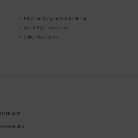
Ultraslankt og justerbart design
Op til 15,6" notebooks
Enkel installation
OTH11.02X
0495940205