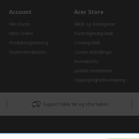
Account
Acer Store
Min Konto
Vilkår og Betingelser
Mine Ordrer
Fortrolighedspolitik
Produktregistrering
Cookiepolitik
Studenterrabatter
Cookie-indstillinger
Kontaktinfo
Juridisk meddelelse
Tilgængelighedserklæring
Support både før og efter købet