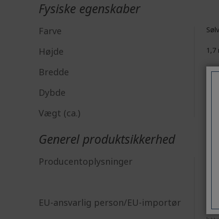
Fysiske egenskaber
Farve
Søl
Højde
1,7
Bredde
14
Dybde
14
Vægt (ca.)
136
Generel produktsikkerhed
Acer
Producentoplysninger
8F, 
New
Acer
EU-ansvarlig person/EU-importør
Vial