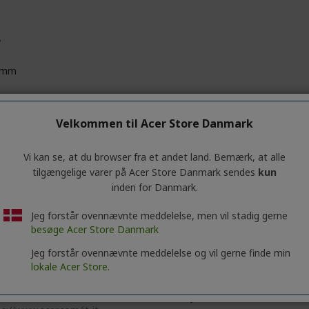
v
 mm
1 mm
Velkommen til Acer Store Danmark
0 mm
Vi kan se, at du browser fra et andet land. Bemærk, at alle
 g
tilgængelige varer på Acer Store Danmark sendes
kun
inden for Danmark.
Jeg forstår ovennævnte meddelelse, men vil stadig gerne
 Inc.
besøge Acer Store Danmark
No. 88, Section 1, Xin Tai 5th Road, Xizhi
 Taipei City 221
Jeg forstår ovennævnte meddelelse og vil gerne finde min
lokale Acer Store.
 Italy S.r.l.
e delle Industrie 1/A, 20044 Arese (MI), Italy