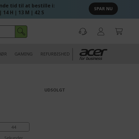
de tid til at bestille i:
SPAR NU
| 14 H | 13 M | 42 S
HØR
GAMING
REFURBISHED
UDSOLGT
43
Sekunder