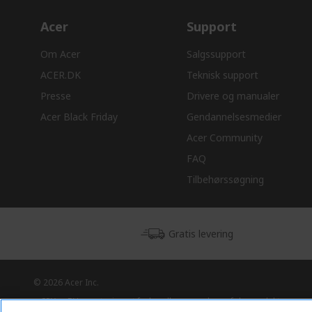
Acer
Support
Om Acer
Salgssupport
ACER.DK
Teknisk support
Presse
Drivere og manualer
Acer Black Friday
Gendannelsesmedier
Acer Community
FAQ
Tilbehørssøgning
Gratis levering
© 2026 Acer Inc.
CPYou BV er autoriseret forhandler og sælger af de produkter og