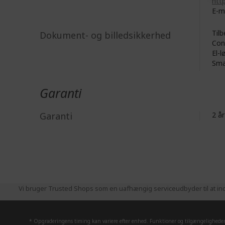
http
E-m
Tilb
Dokument- og billedsikkerhed
Con
El-l
Sma
Garanti
Garanti
2 
Vi bruger Trusted Shops som en uafhængig serviceudbyder til at ind
* Opgraderingens timing kan variere efter enhed. Funktioner og tilgængeligheden 