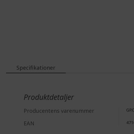
Specifikationer
Mere
information
Produktdetaljer
Producentens varenummer
GP.
EAN
471