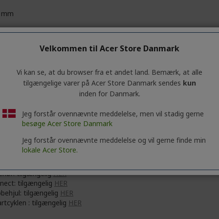
0 mm
 g
Velkommen til Acer Store Danmark
Vi kan se, at du browser fra et andet land. Bemærk, at alle
 Inc.
tilgængelige varer på Acer Store Danmark sendes
kun
No. 88, Section 1, Xin Tai 5th Road, Xizhi
inden for Danmark.
 Taipei City 221
Jeg forstår ovennævnte meddelelse, men vil stadig gerne
 Italy S.r.l.
besøge Acer Store Danmark
e delle Industrie 1/A, 20044 Arese (MI), Italy
Jeg forstår ovennævnte meddelelse og vil gerne finde min
s://www.acer.com/it-it
lokale Acer Store.
ail:
acer-italy-srl@legalmail.it
ehør: tilgængelig
HER
nect: tilgængelig
HER
øbehjul: tilgængelig
HER
rtcyklen : tilgængelig
HER