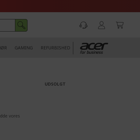
HØR
GAMING
REFURBISHED
UDSOLGT
edde vores