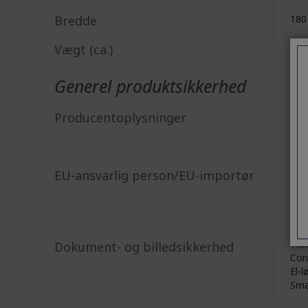
Bredde
18
Vægt (ca.)
200
Generel produktsikkerhed
Acer
Producentoplysninger
8F, 
New
Acer
EU-ansvarlig person/EU-importør
Vial
http
E-m
Tilb
Dokument- og billedsikkerhed
Con
El-l
Sma