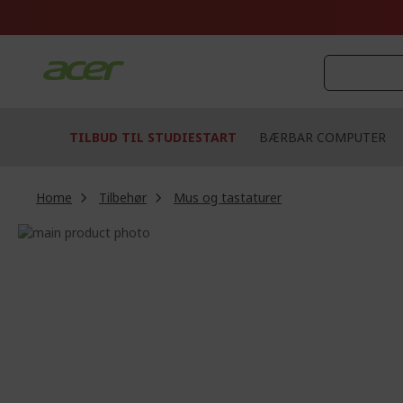
Skip
to
Content
TILBUD TIL STUDIESTART
BÆRBAR COMPUTER
Home
Tilbehør
Mus og tastaturer
Skip
to
Skip
the
to
end
the
of
beginning
the
of
images
the
gallery
images
gallery