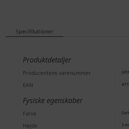
Specifikationer
Mere
information
Produktdetaljer
Producentens varenummer
GP.
EAN
471
Fysiske egenskaber
Farve
Sor
Højde
3 