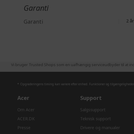
Garanti
Garanti
2 
Vi bruger Trusted Shops som en uafhængig serviceudbyder til at ind
* Opgraderingens timing kan variere efter enhed. Funktioner og tilgængeligheden 
Acer
Support
Om Acer
Salgssupport
ACER.DK
Teknisk support
Presse
Drivere og manualer