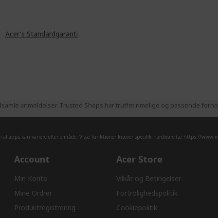
år
Acer's Standardgaranti
samle anmeldelser. Trusted Shops har truffet rimelige og passende forhold
af apps kan variere efter område. Visse funktioner kræver specifik hardware (se
https://www.mi
Account
Acer Store
Min Konto
Vilkår og Betingelser
Mine Ordrer
Fortrolighedspolitik
Produktregistrering
Cookiepolitik