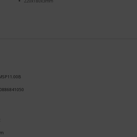
220x180x3mm
MSP11.00B
0886841050
t
mm