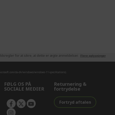
sregler for at sikre, at dette er ægte anmeldelser.
Flere oplysninger
crosoft.com/da-dk/windows/windows-11-specifications).
FØLG OS PÅ
Returnering &
SOCIALE MEDIER
fortrydelse
Fortryd aftalen