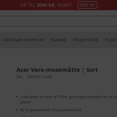
OP TIL
3500 KR.
RABAT
KØB NU
STATIONÆR COMPUTER
SKÆRME
PROJEKTORER
TILBE
Acer Vero-musemåtte | Sort
Ref.
GP.MSP11.00B
Overfladen er lavet af 100% genbrugsmaterialer for at r
planet
80 % genanvendt naturgummi bund