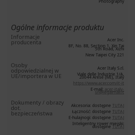
Photography
Ogólne informacje produktu
Informacje
Acer Inc.
producenta
8F, No. 88, Section 1, Xin Tai
5th Road, Xizhi
New Taipei City 221
Osoby
Acer Italy S.r.l.
odpowiedzialnej w
Viale delle Industrie 1/A,
UE/importera w UE
20044 Arese (MI), Italy
https://www.acer.com/it-it
E-mail:
acer-italy-
srl@legalmail.it
Dokumenty / obrazy
Akcesoria: dostępne
TUTAJ
dot.
Łączność: dostępne
TUTAJ
bezpieczeństwa
E-hulajnogi: dostępne
TUTAJ
Inteligentny rower miejski:
dostępne
TUTAJ