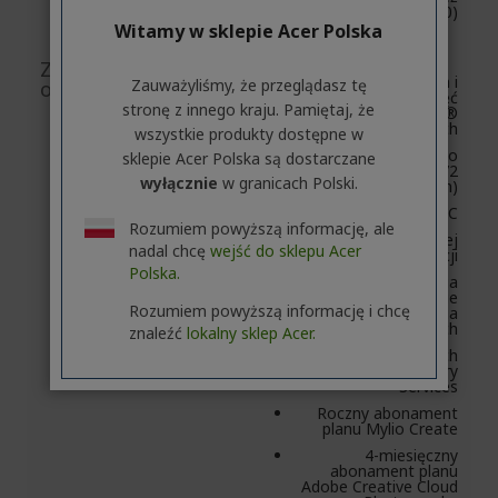
z USB 3.0)
Witamy w sklepie Acer Polska
Zawartość
Przenośna i
Zauważyliśmy, że przeglądasz tę
opakowania
bezpieczna pamięć
stronę z innego kraju. Pamiętaj, że
masowa Seagate®
Ultra Touch
wszystkie produkty dostępne w
Kabel USB-C o
sklepie Acer Polska są dostarczane
długości 18 cali (45,72
wyłącznie
w granicach Polski.
cm)
Adapter USB-C
Rozumiem powyższą informację, ale
Instrukcja szybkiej
nadal chcę
wejść do sklepu Acer
instalacji
Polska.
Dostępne do pobrania
oprogramowanie
Rozumiem powyższą informację i chcę
Toolkit do tworzenia
kopii zapasowych
znaleźć
lokalny sklep Acer.
Odzyskiwanie danych
Rescue Data Recovery
Services
Roczny abonament
planu Mylio Create
4-miesięczny
abonament planu
Adobe Creative Cloud