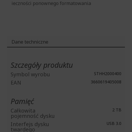
ieczności ponownego formatowania
Dane techniczne
Więcej
informacji
Szczegóły produktu
Symbol wyrobu
STHH2000400
EAN
3660619405008
Pamięć
Całkowita
2 TB
pojemność dysku
Interfejs dysku
USB 3.0
twardego