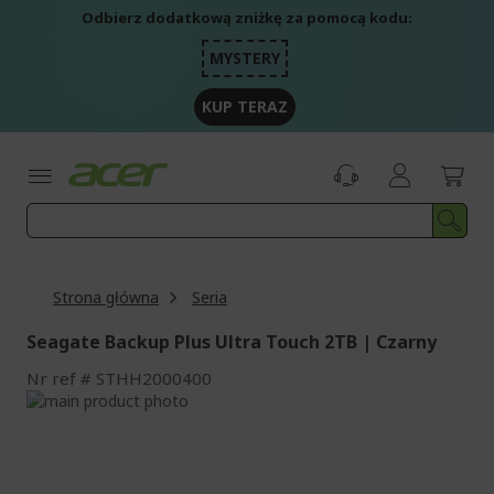
Przejdź
Odbierz dodatkową zniżkę za pomocą kodu:
do
treści
MYSTERY
KUP TERAZ
Strona główna
Seria
Seagate Backup Plus Ultra Touch 2TB | Czarny
Nr ref
STHH2000400
Przejdź
na
Przejdź
koniec
na
galerii
początek
galerii