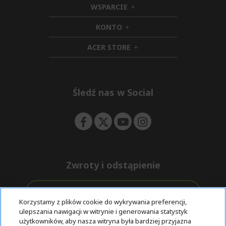
WSPARCIE
d
h
d
i
KONTO
e
h
d
n
i
d
ACER STORE
d
e
h
d
n
i
e
d
n
d
e
Śledź nas w Social
n
Zwroty i odstąpienie
Odstąpienie od umowy
Korzystamy z plików cookie do wykrywania preferencji,
ulepszania nawigacji w witrynie i generowania statystyk
Darmowa
Wsparcie
użytkowników, aby nasza witryna była bardziej przyjazna
Bezpieczne