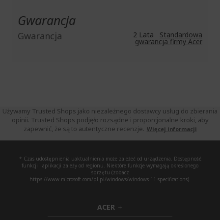
Gwarancja
Gwarancja
2 Lata
Standardowa
gwarancja firmy Acer
Używamy Trusted Shops jako niezależnego dostawcy usług do zbierania
opinii. Trusted Shops podjęło rozsądne i proporcjonalne kroki, aby
zapewnić, że są to autentyczne recenzje.
Więcej informacji
* Czas udostępnienia uaktualnienia może zależeć od urządzenia. Dostępność
funkcji i aplikacji zależy od regionu. Niektóre funkcje wymagają określonego
sprzętu (zobacz
https://www.microsoft.com/pl-pl/windows/windows-11-specifications).
ACER
h
i