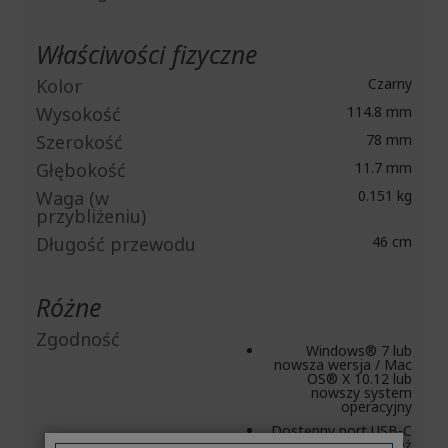
Właściwości fizyczne
Kolor
Czarny
Wysokość
114.8 mm
Szerokość
78 mm
Głębokość
11.7 mm
Waga (w
0.151 kg
przybliżeniu)
Długość przewodu
46 cm
Różne
Zgodność
Windows® 7 lub
nowsza wersja / Mac
OS® X 10.12 lub
nowszy system
operacyjny
Dostępny port USB-C
(kompatybilny również