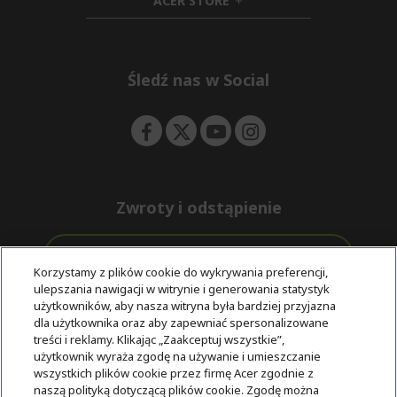
ACER STORE
d
e
h
d
n
i
e
d
n
d
e
Śledź nas w Social
n
Zwroty i odstąpienie
Odstąpienie od umowy
Korzystamy z plików cookie do wykrywania preferencji,
ulepszania nawigacji w witrynie i generowania statystyk
Darmowa
Wsparcie
użytkowników, aby nasza witryna była bardziej przyjazna
Bezpieczne
ekspresowa
przed i po
dla użytkownika oraz aby zapewniać spersonalizowane
płatności
dostawa
zakupie
treści i reklamy. Klikając „Zaakceptuj wszystkie”,
użytkownik wyraża zgodę na używanie i umieszczanie
wszystkich plików cookie przez firmę Acer zgodnie z
© 2025 Acer Inc.
naszą polityką dotyczącą plików cookie. Zgodę można