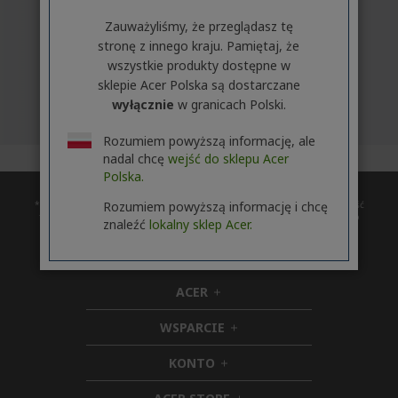
Zauważyliśmy, że przeglądasz tę
stronę z innego kraju. Pamiętaj, że
wszystkie produkty dostępne w
sklepie Acer Polska są dostarczane
wyłącznie
w granicach Polski.
Rozumiem powyższą informację, ale
nadal chcę
wejść do sklepu Acer
Polska.
Rozumiem powyższą informację i chcę
* Czas udostępnienia uaktualnienia może zależeć od urządzenia. Dostępność
funkcji i aplikacji zależy od regionu. Niektóre funkcje wymagają określonego
znaleźć
lokalny sklep Acer.
sprzętu (zobacz
https://www.microsoft.com/pl-pl/windows/windows-11-specifications).
ACER
h
i
WSPARCIE
d
h
d
i
KONTO
e
h
d
n
i
d