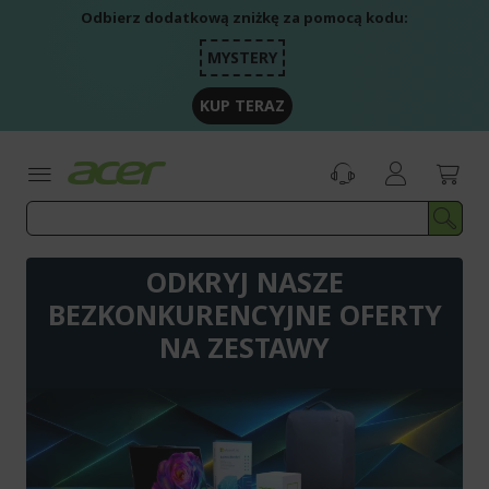
Przejdź
Odbierz dodatkową zniżkę za pomocą kodu:
do
treści
MYSTERY
KUP TERAZ
ODKRYJ NASZE
BEZKONKURENCYJNE OFERTY
NA ZESTAWY