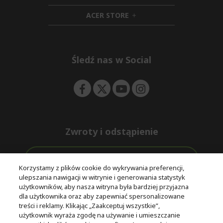
n
i
d
ACER STORE
d
e
h
d
n
i
e
d
n
d
e
Śledź nas w Social
n
Zwroty i odstąpienie
Odstąpienie od umowy
Korzystamy z plików cookie do wykrywania preferencji,
ulepszania nawigacji w witrynie i generowania statystyk
Darmowa
Wsparcie
użytkowników, aby nasza witryna była bardziej przyjazna
Bezpieczne
ekspresowa
przed i po
dla użytkownika oraz aby zapewniać spersonalizowane
płatności
dostawa
zakupie
treści i reklamy. Klikając „Zaakceptuj wszystkie”,
użytkownik wyraża zgodę na używanie i umieszczanie