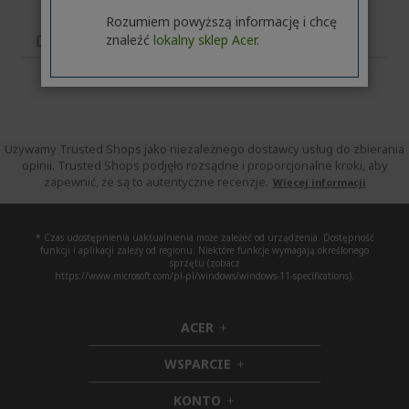
Rozumiem powyższą informację i chcę
Dane techniczne
znaleźć
lokalny sklep Acer.
Używamy Trusted Shops jako niezależnego dostawcy usług do zbierania
opinii. Trusted Shops podjęło rozsądne i proporcjonalne kroki, aby
zapewnić, że są to autentyczne recenzje.
Więcej informacji
* Czas udostępnienia uaktualnienia może zależeć od urządzenia. Dostępność
funkcji i aplikacji zależy od regionu. Niektóre funkcje wymagają określonego
sprzętu (zobacz
https://www.microsoft.com/pl-pl/windows/windows-11-specifications).
ACER
h
i
WSPARCIE
d
h
d
i
KONTO
e
h
d