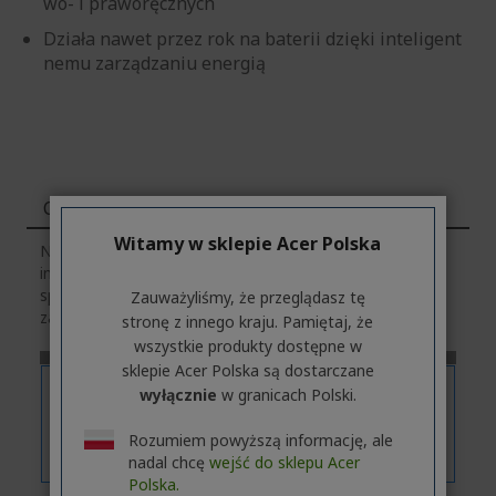
wo- i praworęcznych
Działa nawet przez rok na baterii dzięki inteligent
nemu zarządzaniu energią
Cechy
Witamy w sklepie Acer Polska
Należy pamiętać, że zakładka
„Cechy”
zawiera ogólne
informacje o serii produktów. Aby poznać dokładną
specyfikację techniczną wybranego modelu,
kliknij
w
Zauważyliśmy, że przeglądasz tę
zakładkę
„Dane techniczne”
.
stronę z innego kraju. Pamiętaj, że
wszystkie produkty dostępne w
sklepie Acer Polska są dostarczane
wyłącznie
w granicach Polski.
Rozumiem powyższą informację, ale
nadal chcę
wejść do sklepu Acer
Polska.