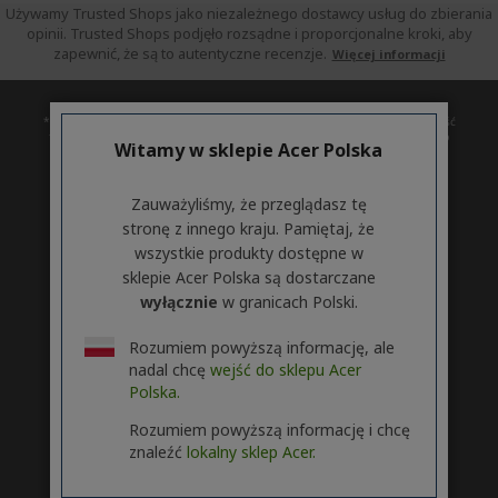
Używamy Trusted Shops jako niezależnego dostawcy usług do zbierania
opinii. Trusted Shops podjęło rozsądne i proporcjonalne kroki, aby
zapewnić, że są to autentyczne recenzje.
Więcej informacji
* Czas udostępnienia uaktualnienia może zależeć od urządzenia. Dostępność
funkcji i aplikacji zależy od regionu. Niektóre funkcje wymagają określonego
Witamy w sklepie Acer Polska
sprzętu (zobacz
https://www.microsoft.com/pl-pl/windows/windows-11-specifications).
Zauważyliśmy, że przeglądasz tę
stronę z innego kraju. Pamiętaj, że
ACER
h
wszystkie produkty dostępne w
i
WSPARCIE
sklepie Acer Polska są dostarczane
d
h
wyłącznie
w granicach Polski.
d
i
KONTO
e
h
d
n
i
d
Rozumiem powyższą informację, ale
ACER STORE
d
e
h
nadal chcę
wejść do sklepu Acer
d
n
i
Polska.
e
d
Rozumiem powyższą informację i chcę
n
d
znaleźć
lokalny sklep Acer.
e
Śledź nas w Social
n