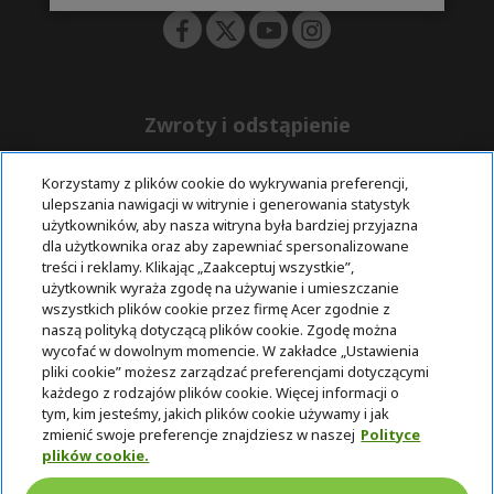
Zwroty i odstąpienie
Korzystamy z plików cookie do wykrywania preferencji,
Odstąpienie od umowy
ulepszania nawigacji w witrynie i generowania statystyk
użytkowników, aby nasza witryna była bardziej przyjazna
Darmowa
Wsparcie
Bezpieczne
dla użytkownika oraz aby zapewniać spersonalizowane
ekspresowa
przed i po
płatności
treści i reklamy. Klikając „Zaakceptuj wszystkie”,
dostawa
zakupie
użytkownik wyraża zgodę na używanie i umieszczanie
wszystkich plików cookie przez firmę Acer zgodnie z
© 2025 Acer Inc.
naszą polityką dotyczącą plików cookie. Zgodę można
Firma CPYou BV jest autoryzowanym sprzedawcą produktów i
wycofać w dowolnym momencie. W zakładce „Ustawienia
usług oferowanych w tym sklepie.
pliki cookie” możesz zarządzać preferencjami dotyczącymi
każdego z rodzajów plików cookie. Więcej informacji o
tym, kim jesteśmy, jakich plików cookie używamy i jak
zmienić swoje preferencje znajdziesz w naszej
Polityce
plików cookie.