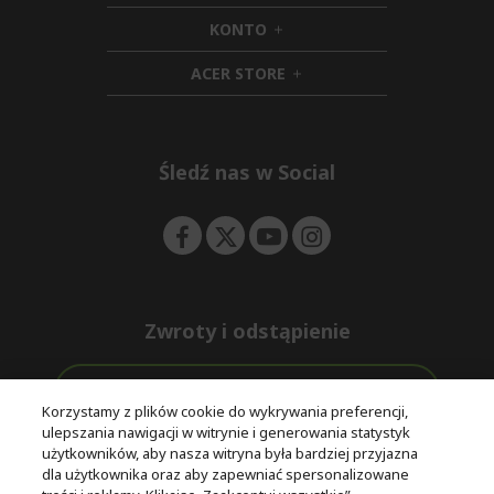
d
i
KONTO
e
h
d
n
i
d
ACER STORE
d
e
h
d
n
i
e
d
n
d
e
Śledź nas w Social
n
Zwroty i odstąpienie
Odstąpienie od umowy
Korzystamy z plików cookie do wykrywania preferencji,
ulepszania nawigacji w witrynie i generowania statystyk
Darmowa
Wsparcie
użytkowników, aby nasza witryna była bardziej przyjazna
Bezpieczne
ekspresowa
przed i po
dla użytkownika oraz aby zapewniać spersonalizowane
płatności
dostawa
zakupie