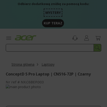
Przejdź
Odbierz dodatkową zniżkę za pomocą kodu:
do
treści
MYSTERY
KUP TERAZ
Strona główna
Laptopy
ConceptD 5 Pro Laptop | CN516-72P | Czarny
Nr ref
NX.C6BEP.003
Przejdź
na
Przejdź
koniec
na
galerii
początek
galerii