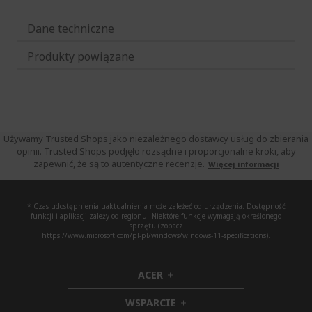
Dane techniczne
Produkty powiązane
Używamy Trusted Shops jako niezależnego dostawcy usług do zbierania
opinii. Trusted Shops podjęło rozsądne i proporcjonalne kroki, aby
zapewnić, że są to autentyczne recenzje.
Więcej informacji
* Czas udostępnienia uaktualnienia może zależeć od urządzenia. Dostępność
funkcji i aplikacji zależy od regionu. Niektóre funkcje wymagają określonego
sprzętu (zobacz
https://www.microsoft.com/pl-pl/windows/windows-11-specifications).
ACER
h
i
WSPARCIE
d
h