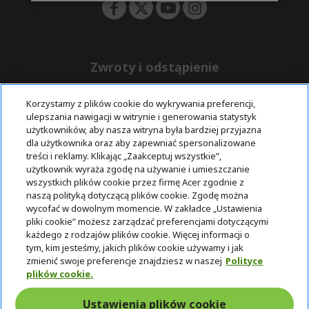
Zwroty i odstąpienie
Korzystamy z plików cookie do wykrywania preferencji,
Odstąpienie od umowy
ulepszania nawigacji w witrynie i generowania statystyk
użytkowników, aby nasza witryna była bardziej przyjazna
Darmowa
Wsparcie
Bezpieczne
dla użytkownika oraz aby zapewniać spersonalizowane
ekspresowa
przed i po
płatności
treści i reklamy. Klikając „Zaakceptuj wszystkie”,
dostawa
zakupie
użytkownik wyraża zgodę na używanie i umieszczanie
wszystkich plików cookie przez firmę Acer zgodnie z
© 2025 Acer Inc.
naszą polityką dotyczącą plików cookie. Zgodę można
Firma CPYou BV jest autoryzowanym sprzedawcą produktów i
wycofać w dowolnym momencie. W zakładce „Ustawienia
usług oferowanych w tym sklepie.
pliki cookie” możesz zarządzać preferencjami dotyczącymi
każdego z rodzajów plików cookie. Więcej informacji o
tym, kim jesteśmy, jakich plików cookie używamy i jak
zmienić swoje preferencje znajdziesz w naszej
Polityce
plików cookie.
Ustawienia plików cookie
Polska