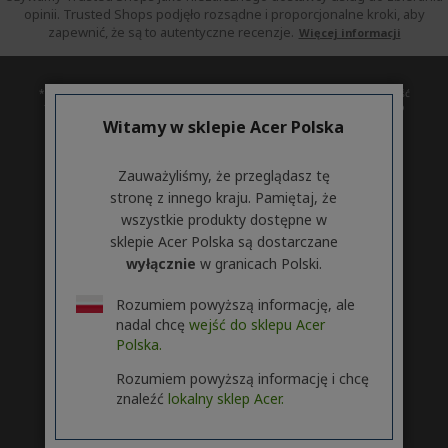
opinii. Trusted Shops podjęło rozsądne i proporcjonalne kroki, aby
zapewnić, że są to autentyczne recenzje.
Więcej informacji
* Czas udostępnienia uaktualnienia może zależeć od urządzenia. Dostępność
funkcji i aplikacji zależy od regionu. Niektóre funkcje wymagają określonego
sprzętu (zobacz
Witamy w sklepie Acer Polska
https://www.microsoft.com/pl-pl/windows/windows-11-specifications).
Zauważyliśmy, że przeglądasz tę
ACER
h
stronę z innego kraju. Pamiętaj, że
i
wszystkie produkty dostępne w
WSPARCIE
d
h
sklepie Acer Polska są dostarczane
d
i
wyłącznie
w granicach Polski.
KONTO
e
h
d
n
i
d
Rozumiem powyższą informację, ale
ACER STORE
d
e
h
nadal chcę
wejść do sklepu Acer
d
n
i
Polska.
e
d
n
d
Rozumiem powyższą informację i chcę
e
znaleźć
lokalny sklep Acer.
Śledź nas w Social
n