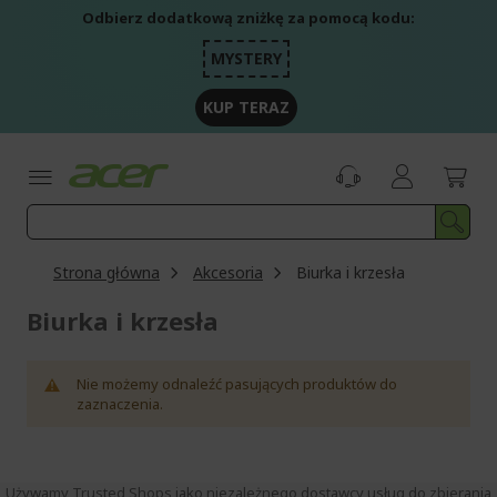
Przejdź
Odbierz dodatkową zniżkę za pomocą kodu:
do
treści
MYSTERY
KUP TERAZ
Strona główna
Akcesoria
Biurka i krzesła
Biurka i krzesła
Nie możemy odnaleźć pasujących produktów do
zaznaczenia.
Używamy Trusted Shops jako niezależnego dostawcy usług do zbierania