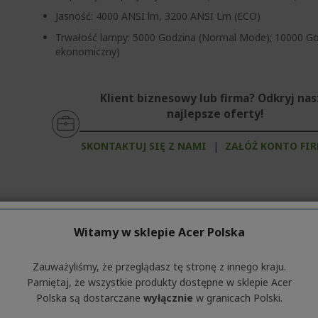
Jasność: 4000 ANSI lm, 3200 ANSI Lm (ECO)
Trwałość lampy: 5000 Godzina (Normal Mode); 10000 Go
ekonomiczny)
Klient biznesowy lub firma? Odkryj na
najlepsze oferty!
SKONTAKTUJ SIĘ Z NAMI
|
ZAŁÓŻ KONTO FI
Witamy w sklepie Acer Polska
macje o serii produktów. Aby poznać dokładną specyfikację techni
Zauważyliśmy, że przeglądasz tę stronę z innego kraju.
Pamiętaj, że wszystkie produkty dostępne w sklepie Acer
Polska są dostarczane
wyłącznie
w granicach Polski.