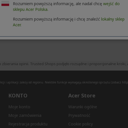
Rozumiem powyższą informację, ale nadal chcę
wejść do
sklepu Acer Polska.
Rozumiem powyższą informację i chcę znaleźć
lokalny sklep
Acer.
ierania opinii. Trusted Shops podjęło rozsądne i proporcjonalne kroki, a
ji i aplikacji zależy od regionu. Niektóre funkcje wymagają określonego sprzętu (zobacz
http
KONTO
Acer Store
Moje konto
Warunki ogólne
Moje zamówienia
Prywatność
Rejestracja produktu
Cookie policy