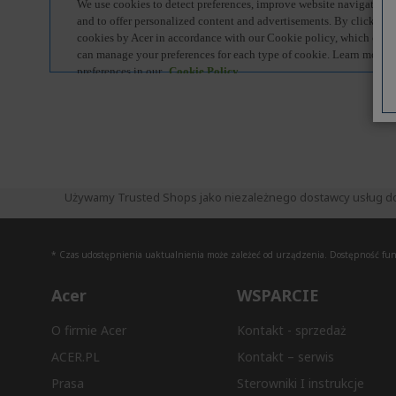
Używamy Trusted Shops jako niezależnego dostawcy usług do zb
* Czas udostępnienia uaktualnienia może zależeć od urządzenia. Dostępność funkc
Acer
WSPARCIE
O firmie Acer
Kontakt - sprzedaż
ACER.PL
Kontakt – serwis
Prasa
Sterowniki I instrukcje