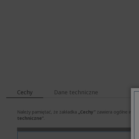
Cechy
Dane techniczne
Należy pamiętać, że zakładka
„Cechy”
zawiera ogólne infor
techniczne”
.