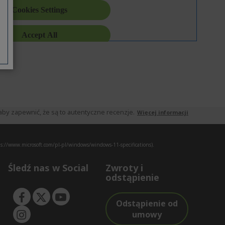
by zapewnić, że są to autentyczne recenzje.
Więcej informacji
s://www.microsoft.com/pl-pl/windows/windows-11-specifications).
Śledź nas w Social
Zwroty i
odstąpienie
Odstąpienie od
umowy