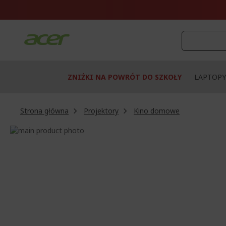
Przejdź
do
treści
ZNIŻKI NA POWRÓT DO SZKOŁY
LAPTOPY
Strona główna
Projektory
Kino domowe
Przejdź
na
Przejdź
koniec
na
galerii
początek
galerii