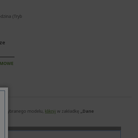
dzina (Tryb
sze
RMOWE
czną wybranego modelu,
kliknij
w zakładkę
„Dane