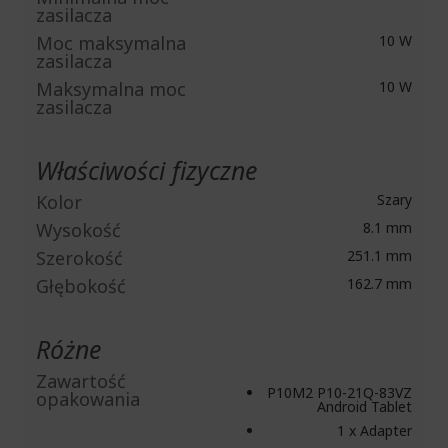
zasilacza
Moc maksymalna
10 W
zasilacza
Maksymalna moc
10 W
zasilacza
Właściwości fizyczne
Kolor
Szary
Wysokość
8.1 mm
Szerokość
251.1 mm
Głębokość
162.7 mm
Różne
Zawartość
P10M2 P10-21Q-83VZ
opakowania
Android Tablet
1 x Adapter