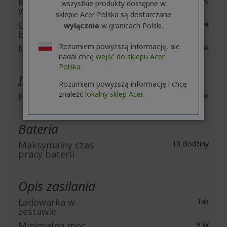
Rozdzielczość
2000 x 1200
wszystkie produkty dostępne w
Webcam (tylna)
sklepie Acer Polska są dostarczane
Czytnik
Nie
wyłącznie
w granicach Polski.
biometryczny
Rozumiem powyższą informację, ale
Mikrofon
Tak
nadal chcę
wejść do sklepu Acer
Polska.
Interfejsy / porty
Rozumiem powyższą informację i chcę
znaleźć
lokalny sklep Acer.
Port USB typu C
Tak
Bateria
Maksymalny czas
10 Godziny
pracy baterii
Opis zasilania
Ładowarka w
Tak
zestawie
Minimalna moc
9 W