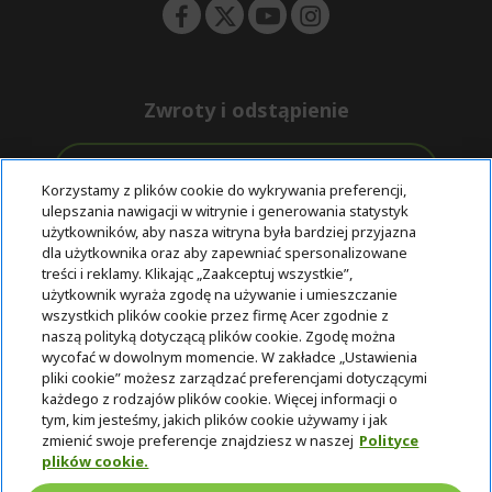
Zwroty i odstąpienie
Odstąpienie od umowy
Korzystamy z plików cookie do wykrywania preferencji,
ulepszania nawigacji w witrynie i generowania statystyk
Darmowa
Wsparcie
użytkowników, aby nasza witryna była bardziej przyjazna
Bezpieczne
ekspresowa
przed i po
dla użytkownika oraz aby zapewniać spersonalizowane
płatności
dostawa
zakupie
treści i reklamy. Klikając „Zaakceptuj wszystkie”,
użytkownik wyraża zgodę na używanie i umieszczanie
wszystkich plików cookie przez firmę Acer zgodnie z
© 2025 Acer Inc.
naszą polityką dotyczącą plików cookie. Zgodę można
Firma CPYou BV jest autoryzowanym sprzedawcą produktów i
wycofać w dowolnym momencie. W zakładce „Ustawienia
usług oferowanych w tym sklepie.
pliki cookie” możesz zarządzać preferencjami dotyczącymi
każdego z rodzajów plików cookie. Więcej informacji o
tym, kim jesteśmy, jakich plików cookie używamy i jak
zmienić swoje preferencje znajdziesz w naszej
Polityce
plików cookie.