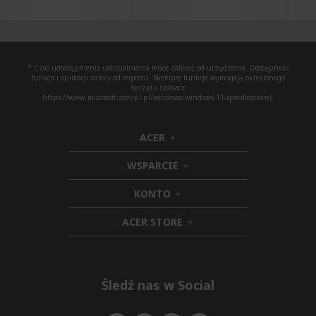
* Czas udostępnienia uaktualnienia może zależeć od urządzenia. Dostępność
funkcji i aplikacji zależy od regionu. Niektóre funkcje wymagają określonego
sprzętu (zobacz
https://www.microsoft.com/pl-pl/windows/windows-11-specifications).
ACER
h
i
WSPARCIE
d
h
d
i
KONTO
e
h
d
n
i
d
ACER STORE
d
e
h
d
n
i
e
d
n
d
e
Śledź nas w Social
n