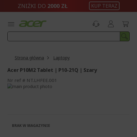
Przejdź
ZNIŻKI DO
2000 ZŁ
KUP TERAZ
do
treści
Strona główna
Laptopy
Acer P10M2 Tablet | P10-21Q | Szary
Nr ref
NT.LHFEE.001
Przejdź
na
Przejdź
koniec
na
galerii
początek
galerii
BRAK W MAGAZYNIE