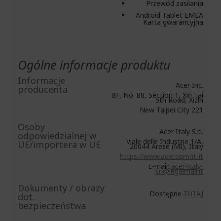
Przewód zasilania
Android Tablet EMEA
Karta gwarancyjna
Ogólne informacje produktu
Informacje
Acer Inc.
producenta
8F, No. 88, Section 1, Xin Tai
5th Road, Xizhi
New Taipei City 221
Osoby
Acer Italy S.r.l.
odpowiedzialnej w
Viale delle Industrie 1/A,
UE/importera w UE
20044 Arese (MI), Italy
https://www.acer.com/it-it
E-mail:
acer-italy-
srl@legalmail.it
Dokumenty / obrazy
Dostępne
TUTAJ
dot.
bezpieczeństwa