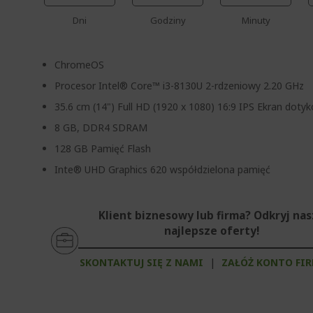
Dni
Godziny
Minuty
ChromeOS
Procesor Intel® Core™ i3-8130U 2-rdzeniowy 2.20 GHz
35.6 cm (14") Full HD (1920 x 1080) 16:9 IPS Ekran doty
8 GB, DDR4 SDRAM
128 GB Pamięć Flash
Inte® UHD Graphics 620 współdzielona pamięć
Klient biznesowy lub firma? Odkryj na
najlepsze oferty!
SKONTAKTUJ SIĘ Z NAMI
|
ZAŁÓŻ KONTO FI