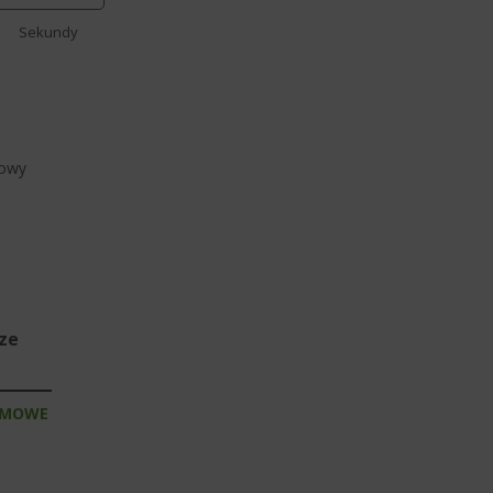
Sekundy
kowy
sze
RMOWE