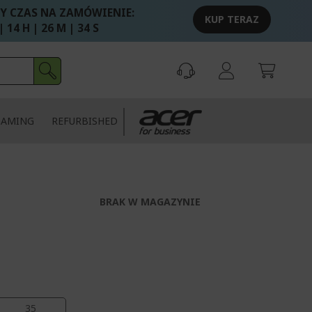
Y CZAS NA ZAMÓWIENIE:
KUP TERAZ
| 14 H | 26 M | 33 S
GAMING
REFURBISHED
BRAK W MAGAZYNIE
33