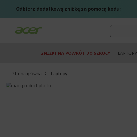
Przejdź
do
Odbierz dodatkową zniżkę za pomocą kodu:
treści
ZNIŻKI NA POWRÓT DO SZKOŁY
LAPTOPY
Strona główna
Laptopy
Przejdź
na
Przejdź
koniec
na
galerii
początek
galerii