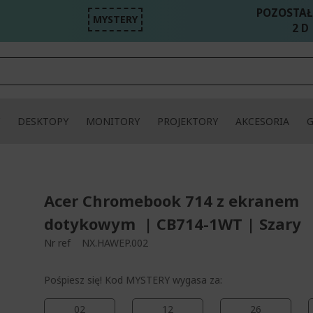
POZOSTAŁ
MYSTERY
2 D 
DESKTOPY
MONITORY
PROJEKTORY
AKCESORIA
Acer Chromebook 714 z ekranem
dotykowym | CB714-1WT | Szary
Nr ref
NX.HAWEP.002
Pośpiesz się! Kod MYSTERY wygasa za:
02
12
26