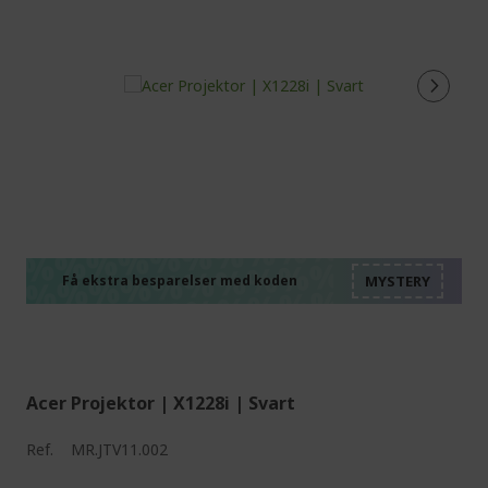
%%%%%%%%%%%%%%
%%%%%%%%%%%%%%
%%%%%%%%%%%%%%
%%%%%%%%%%%%%%
Få ekstra besparelser med koden
%%%%%%%%%%%%%%
Acer Projektor | X1228i | Svart
Ref.
MR.JTV11.002