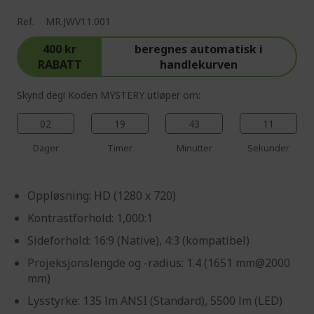
Ref.
MR.JWV11.001
400 kr
beregnes automatisk i
RABATT
handlekurven
Skynd deg! Koden MYSTERY utløper om:
02
19
43
10
Dager
Timer
Minutter
Sekunder
Oppløsning: HD (1280 x 720)
Kontrastforhold: 1,000:1
Sideforhold: 16:9 (Native), 4:3 (kompatibel)
Projeksjonslengde og -radius: 1.4 (1651 mm@2000
mm)
Lysstyrke: 135 lm ANSI (Standard), 5500 lm (LED)