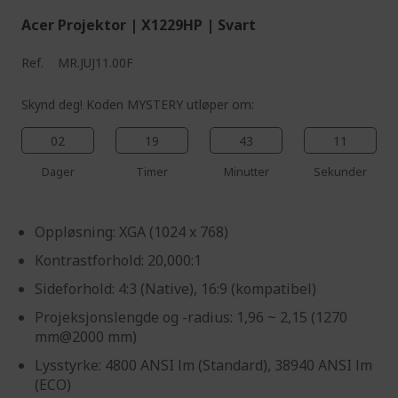
Acer Projektor | X1229HP | Svart
Ref.
MR.JUJ11.00F
Skynd deg! Koden MYSTERY utløper om:
02
19
43
10
Dager
Timer
Minutter
Sekunder
Oppløsning: XGA (1024 x 768)
Kontrastforhold: 20,000:1
Sideforhold: 4:3 (Native), 16:9 (kompatibel)
Projeksjonslengde og -radius: 1,96 ~ 2,15 (1270
mm@2000 mm)
Lysstyrke: 4800 ANSI lm (Standard), 38940 ANSI lm
(ECO)