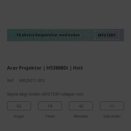
%%%%%%%%%%%%%%
%%%%%%%%%%%%%%
%%%%%%%%%%%%%%
%%%%%%%%%%%%%%
Få ekstra besparelser med koden
%%%%%%%%%%%%%%
Acer Projektor | H5386BDi | Hvit
Ref.
MR.JSE11.002
Skynd deg! Koden MYSTERY utløper om:
02
19
43
10
Dager
Timer
Minutter
Sekunder