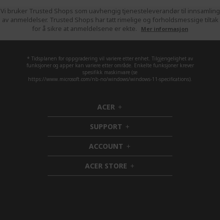
pag
Vi bruker Trusted Shops som uavhengig tjenesteleverandør til innsamling
av anmeldelser. Trusted Shops har tatt rimelige og forholdsmessige tiltak
for å sikre at anmeldelsene er ekte.
Mer informasjon
* Tidsplanen for oppgradering vil variere etter enhet. Tilgjengelighet av
funksjoner og apper kan variere etter område. Enkelte funksjoner krever
spesifikk maskinvare (se
https://www.microsoft.com/nb-no/windows/windows-11-specifications).
ACER
h
i
SUPPORT
d
h
d
i
ACCOUNT
e
d
h
n
d
i
ACER STORE
e
d
h
n
d
i
e
d
n
d
e
n