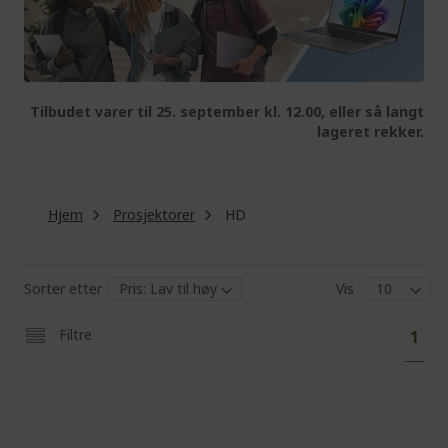
Tilbudet varer til 25. september kl. 12.00, eller så langt
lageret rekker.
Hjem
Prosjektorer
HD
Sorter etter
Vis
Pa
You'
Filtre
1
curr
read
pag