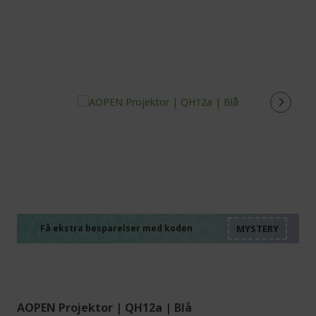
%%%%%%%%%%%%%%
%%%%%%%%%%%%%%
%%%%%%%%%%%%%%
%%%%%%%%%%%%%%
Få ekstra besparelser med koden
%%%%%%%%%%%%%%
AOPEN Projektor | QH12a | Blå