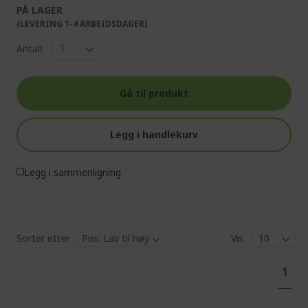
PÅ LAGER
(LEVERING 1-4 ARBEIDSDAGER)
Antall:
Gå til produkt
Legg i handlekurv
Legg i sammenligning
Sorter etter
Vis
Pa
You'
1
curr
read