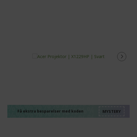
%%%%%%%%%%%%%%
%%%%%%%%%%%%%%
%%%%%%%%%%%%%%
%%%%%%%%%%%%%%
Få ekstra besparelser med koden
%%%%%%%%%%%%%%