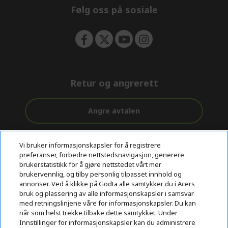
Følg oss på sosiale
Retur og angrerett
Angre avtalen
Kundestøtte
Gratis
Sikker
Vi bruker informasjonskapsler for å registrere
før og etter
levering
betaling
preferanser, forbedre nettstedsnavigasjon, generere
kjøp
brukerstatistikk for å gjøre nettstedet vårt mer
brukervennlig, og tilby personlig tilpasset innhold og
© 2026 Acer Inc.
annonser. Ved å klikke på Godta alle samtykker du i Acers
CPYou BV er en autorisert forhandler og tilbyder av produktene
bruk og plassering av alle informasjonskapsler i samsvar
og tjenestene som tilbys i denne nettbutikken.​
med retningslinjene våre for informasjonskapsler. Du kan
når som helst trekke tilbake dette samtykket. Under
Innstillinger for informasjonskapsler kan du administrere