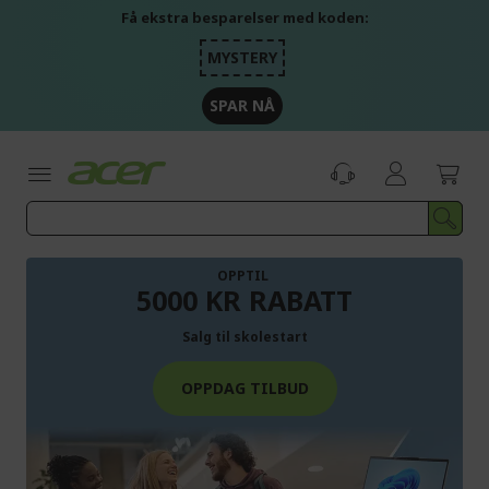
Skip
Få ekstra besparelser med koden:
to
Content
MYSTERY
SPAR NÅ
OPPTIL
5000 KR RABATT
Salg til skolestart
OPPDAG TILBUD