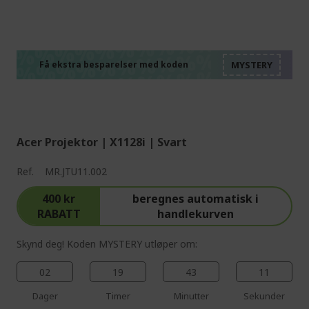
%%%%%%%%%%%%%%
%%%%%%%%%%%%%%
%%%%%%%%%%%%%%
%%%%%%%%%%%%%%
Få ekstra besparelser med koden
%%%%%%%%%%%%%%
Acer Projektor | X1128i | Svart
Ref.
MR.JTU11.002
400 kr
beregnes automatisk i
RABATT
handlekurven
Skynd deg! Koden MYSTERY utløper om:
02
19
43
10
Dager
Timer
Minutter
Sekunder