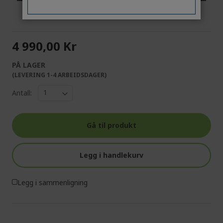
KONTAKT OSS
|
OPPRETT EN BEDRIFTSKONTO
4 990,00 Kr
PÅ LAGER
(LEVERING 1-4 ARBEIDSDAGER)
Antall:
Gå til produkt
Legg i handlekurv
Legg i sammenligning