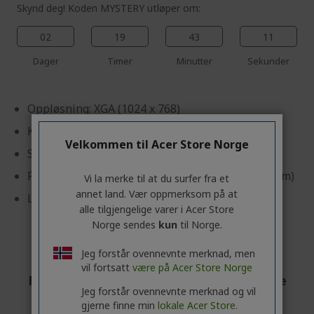
Skynd deg! Koden MYSTERY utløper om:
02
19
43
10
Dager
Timer
Minutter
Sekunder
Oppløsning: XGA (1024 x 768)
Kontrastforhold: 20,000:1
Velkommen til Acer Store Norge
Sideforhold: 4:3 (Native)
Projeksjonslengde og -radius: 1.94 ~ 2.16 (51"@2m)
Vi la merke til at du surfer fra et
annet land. Vær oppmerksom på at
Lysstyrke: 4500 lm
alle tilgjengelige varer i Acer Store
Norge sendes
kun
til Norge.
Jeg forstår ovennevnte merknad, men
vil fortsatt
være på Acer Store Norge
Profesjonell? Oppdag de beste tilbudene
Jeg forstår ovennevnte merknad og vil
våre!
gjerne finne min
lokale Acer Store.