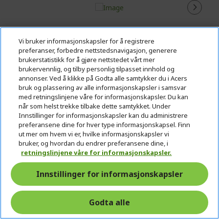
Vi bruker informasjonskapsler for å registrere
preferanser, forbedre nettstedsnavigasjon, generere
brukerstatistikk for å gjøre nettstedet vårt mer
brukervennlig, og tilby personlig tilpasset innhold og
annonser. Ved å klikke på Godta alle samtykker du i Acers
bruk og plassering av alle informasjonskapsler i samsvar
med retningslinjene våre for informasjonskapsler. Du kan
når som helst trekke tilbake dette samtykket. Under
Innstillinger for informasjonskapsler kan du administrere
preferansene dine for hver type informasjonskapsel. Finn
ut mer om hvem vi er, hvilke informasjonskapsler vi
bruker, og hvordan du endrer preferansene dine, i
Acer Nitro ED0 Buet gamingskjerm | ED320QUS3 |
retningslinjene våre for informasjonskapsler.
Svart
Innstillinger for informasjonskapsler
Ref.
UM.JE0EE.318
Godta alle
Skjerm: 80 cm (31,5") WQHD (2560 x 1440) 180 Hz