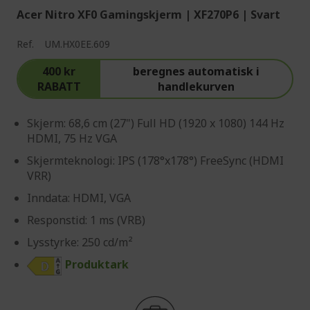
Acer Nitro XF0 Gamingskjerm | XF270P6 | Svart
Ref.
UM.HX0EE.609
400 kr
beregnes automatisk i
RABATT
handlekurven
Skjerm: 68,6 cm (27") Full HD (1920 x 1080) 144 Hz
HDMI, 75 Hz VGA
Skjermteknologi: IPS (178°x178°) FreeSync (HDMI
VRR)
Inndata: HDMI, VGA
Responstid: 1 ms (VRB)
Lysstyrke: 250 cd/m²
Produktark