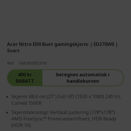
Acer Nitro ED0 Buet gamingskjerm | ED270W0 |
Svart
Ref.
UM.HE0EE.016
400 kr
beregnes automatisk i
RABATT
handlekurven
Skjerm: 68,6 cm (27") Full HD (1920 x 1080) 240 Hz,
Curved 1500R
Skjermteknologi: Vertikal justering (178°x178°)
AMD FreeSync™ Premiumsertifisert, HDR Ready
(HDR 10)