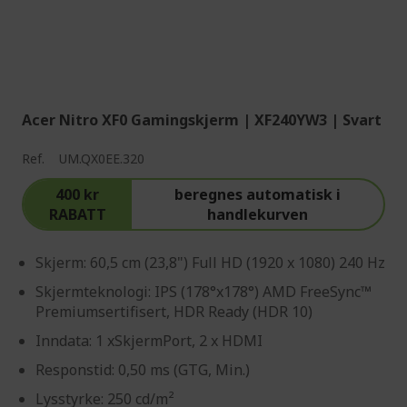
Acer Nitro XF0 Gamingskjerm | XF240YW3 | Svart
Ref.
UM.QX0EE.320
400 kr
beregnes automatisk i
RABATT
handlekurven
Skjerm: 60,5 cm (23,8") Full HD (1920 x 1080) 240 Hz
Skjermteknologi: IPS (178°x178°) AMD FreeSync™
Premiumsertifisert, HDR Ready (HDR 10)
Inndata: 1 xSkjermPort, 2 x HDMI
Responstid: 0,50 ms (GTG, Min.)
Lysstyrke: 250 cd/m²