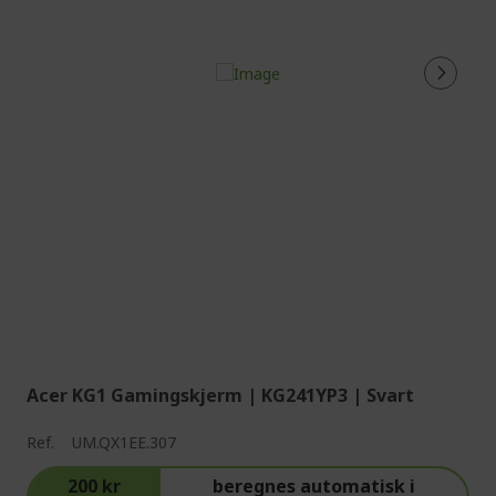
Acer KG1 Gamingskjerm | KG241YP3 | Svart
Ref.
UM.QX1EE.307
200 kr
beregnes automatisk i