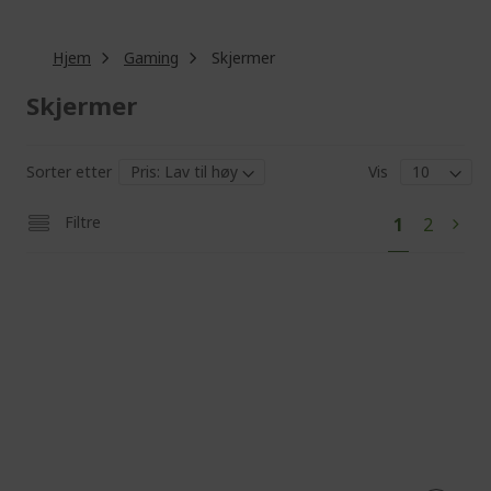
Hjem
Gaming
Skjermer
Skjermer
Sorter etter
Vis
Pa
You're
Page
Filtre
1
2
Pag
Next
currently
reading
page