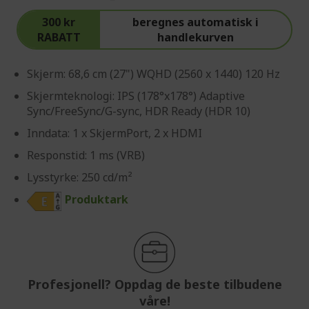
300 kr
beregnes automatisk i
RABATT
handlekurven
Skjerm: 68,6 cm (27") WQHD (2560 x 1440) 120 Hz
Skjermteknologi: IPS (178°x178°) Adaptive
Sync/FreeSync/G-sync, HDR Ready (HDR 10)
Inndata: 1 x SkjermPort, 2 x HDMI
Responstid: 1 ms (VRB)
Lysstyrke: 250 cd/m²
Produktark
Profesjonell? Oppdag de beste tilbudene
våre!