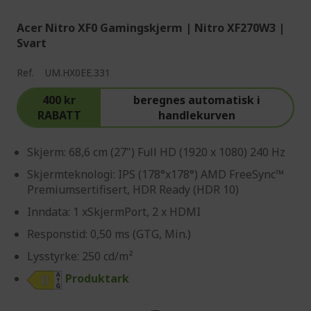
Acer Nitro XF0 Gamingskjerm | Nitro XF270W3 |
Svart
Ref.
UM.HX0EE.331
400 kr
beregnes automatisk i
RABATT
handlekurven
Skjerm: 68,6 cm (27") Full HD (1920 x 1080) 240 Hz
Skjermteknologi: IPS (178°x178°) AMD FreeSync™
Premiumsertifisert, HDR Ready (HDR 10)
Inndata: 1 xSkjermPort, 2 x HDMI
Responstid: 0,50 ms (GTG, Min.)
Lysstyrke: 250 cd/m²
Produktark