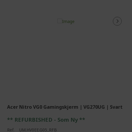
Acer Nitro VG0 Gamingskjerm | VG270UG | Svart
** REFURBISHED - Som Ny **
Ref.
UM.HV0EE.G05_RFB