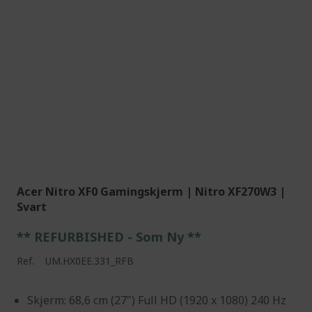
Acer Nitro XF0 Gamingskjerm | Nitro XF270W3 |
Svart
** REFURBISHED - Som Ny **
Ref.
UM.HX0EE.331_RFB
Skjerm: 68,6 cm (27") Full HD (1920 x 1080) 240 Hz