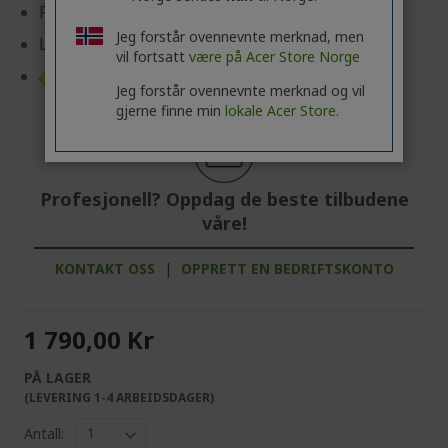
Responstid: 1 ms (VRB)
Jeg forstår ovennevnte merknad, men
Lysstyrke: 300 cd/m²
vil fortsatt
være på Acer Store Norge
Produktark
Jeg forstår ovennevnte merknad og vil
gjerne finne min
lokale Acer Store.
Profesjonell? Oppdag de beste tilbudene
våre!
KONTAKT OSS
|
OPPRETT EN BEDRIFTSKONTO
1 790,00 Kr
PÅ LAGER
(LEVERING 1-4 ARBEIDSDAGER)
Antall: