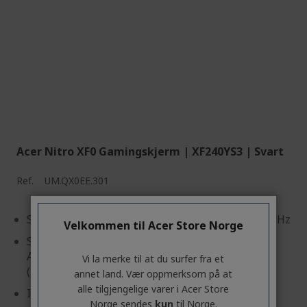
Acer Nitro XF0 Gamingskjerm | XF240YS3 | Svart
Ref.
UM.QX0EE.301
Skjerm: 60,5 cm (23,8") Full HD (1920 x 1080) 180 Hz
Velkommen til Acer Store Norge
Skjermteknologi: Vertikal justering (178°x178°)
AMD FreeSync™ Premiumsertifisert, HDR Ready
Vi la merke til at du surfer fra et
(HDR 10)
annet land. Vær oppmerksom på at
alle tilgjengelige varer i Acer Store
Inndata: SkjermPort, HDMI
Norge sendes
kun
til Norge.