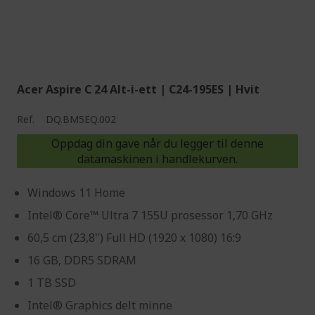
Acer Aspire C 24 Alt-i-ett | C24-195ES | Hvit
Ref.
DQ.BM5EQ.002
Oppdag din gave når du legger til denne
datamaskinen i handlekurven.
Windows 11 Home
Intel® Core™ Ultra 7 155U prosessor 1,70 GHz
60,5 cm (23,8") Full HD (1920 x 1080) 16:9
16 GB, DDR5 SDRAM
1 TB SSD
Intel® Graphics delt minne