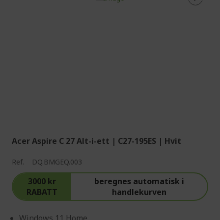
Acer Aspire C 27 Alt-i-ett | C27-195ES | Hvit
Ref.
DQ.BMGEQ.003
3000 kr
beregnes automatisk i
RABATT
handlekurven
Windows 11 Home