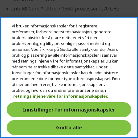
Intel® Core™ Ultra 7 155U prosessor 1,70 GHz
68,6 cm (27") Full HD (1920 x 1080) 16:9
Vi bruker informasjonskapsler for å registrere
32 GB, DDR5 SDRAM
preferanser, forbedre nettstedsnavigasjon, generere
2 TB SSD
brukerstatistikk for å gjøre nettstedet vårt mer
brukervennlig, og tilby personlig tilpasset innhold og
Intel® Graphics delt minne
annonser. Ved å klikke på Godta alle samtykker du i Acers
bruk og plassering av alle informasjonskapsler i samsvar
med retningslinjene våre for informasjonskapsler. Du kan
når som helst trekke tilbake dette samtykket. Under
Innstillinger for informasjonskapsler kan du administrere
preferansene dine for hver type informasjonskapsel. Finn
Profesjonell? Oppdag de beste tilbudene
ut mer om hvem vi er, hvilke informasjonskapsler vi
bruker, og hvordan du endrer preferansene dine, i
våre!
retningslinjene våre for informasjonskapsler.
KONTAKT OSS
|
OPPRETT EN BEDRIFTSKONTO
Innstillinger for informasjonskapsler
18 990,00 Kr
Godta alle