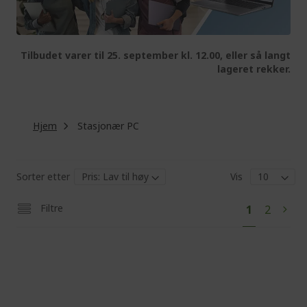
Tilbudet varer til 25. september kl. 12.00, eller så langt
lageret rekker.
Hjem
Stasjonær PC
Sorter etter
Vis
Pa
You're
Page
Filtre
1
2
Pag
Next
currently
reading
page