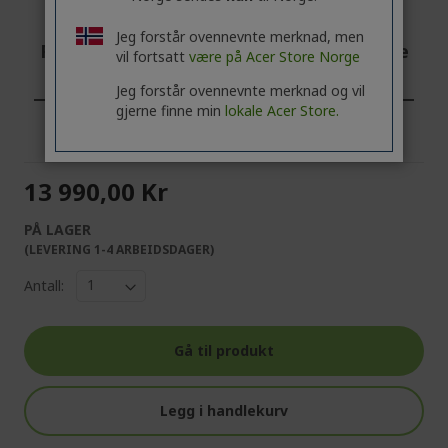
Jeg forstår ovennevnte merknad, men
Profesjonell? Oppdag de beste tilbudene
vil fortsatt
være på Acer Store Norge
våre!
Jeg forstår ovennevnte merknad og vil
gjerne finne min
lokale Acer Store.
KONTAKT OSS
|
OPPRETT EN BEDRIFTSKONTO
13 990,00 Kr
PÅ LAGER
(LEVERING 1-4 ARBEIDSDAGER)
Antall:
Gå til produkt
Legg i handlekurv