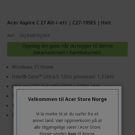
Acer Aspire C 27 Alt-i-ett | C27-195ES | Hvit
Ref.
DQ.BMFEQ.003
Oppdag din gave når du legger til denne
datamaskinen i handlekurven.
Windows 11 Home
Intel® Core™ Ultra 5 125U prosessor 1,3 GHz
68,6 cm (27") Full HD (1920 x 1080) 16:9
16 GB, DDR5 SDRAM
Velkommen til Acer Store Norge
1 TB SSD
Vi la merke til at du surfer fra et
Intel® Graphic delt minne
annet land. Vær oppmerksom på at
alle tilgjengelige varer i Acer Store
Norge sendes
kun
til Norge.