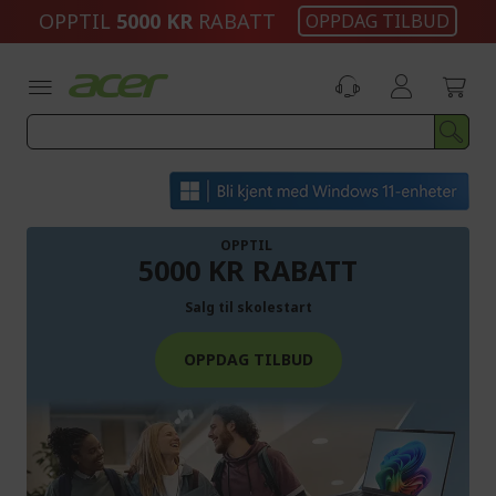
Skip
OPPTIL
5000 KR
RABATT
OPPDAG TILBUD
to
Content
OPPTIL
5000 KR RABATT
Salg til skolestart
OPPDAG TILBUD