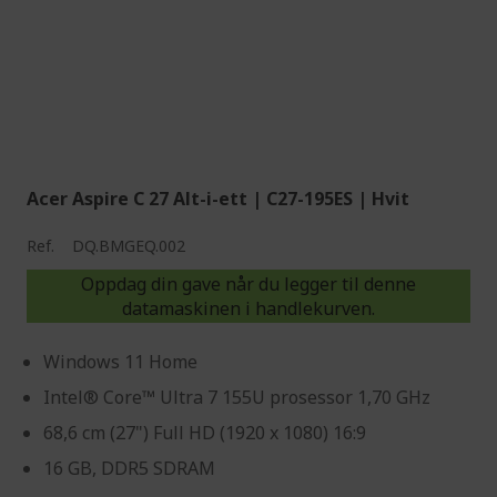
Acer Aspire C 27 Alt-i-ett | C27-195ES | Hvit
Ref.
DQ.BMGEQ.002
Oppdag din gave når du legger til denne
datamaskinen i handlekurven.
Windows 11 Home
Intel® Core™ Ultra 7 155U prosessor 1,70 GHz
68,6 cm (27") Full HD (1920 x 1080) 16:9
16 GB, DDR5 SDRAM