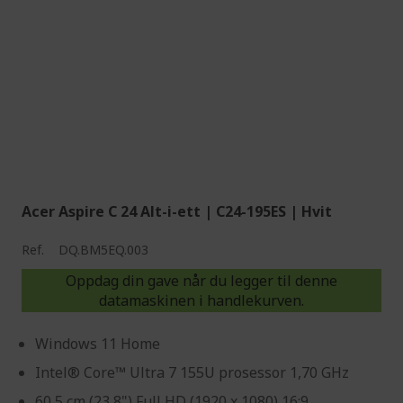
Acer Aspire C 24 Alt-i-ett | C24-195ES | Hvit
Ref.
DQ.BM5EQ.003
Oppdag din gave når du legger til denne
datamaskinen i handlekurven.
Windows 11 Home
Intel® Core™ Ultra 7 155U prosessor 1,70 GHz
60,5 cm (23,8") Full HD (1920 x 1080) 16:9