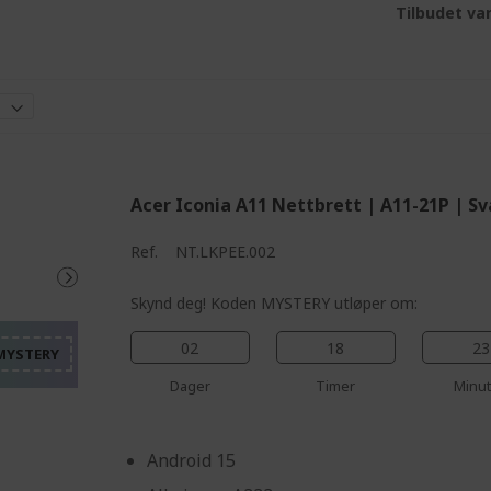
Tilbudet var
Acer Iconia A11 Nettbrett | A11-21P | Sv
%%%%%%%%%%%%%%%%
Ref.
NT.LKPEE.002
%%%%%%%%%%%%%%%
%%%%%%%%%%%%%%%
Skynd deg! Koden MYSTERY utløper om:
%%%%%%%%%%%%%%%
02
18
23
%%%%%%%%%%%%%%%
Dager
Timer
Minut
Android 15