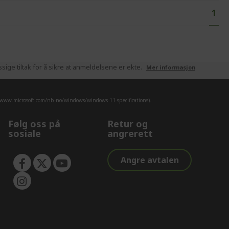
Page
You'
1
ige tiltak for å sikre at anmeldelsene er ekte.
Mer informasjon
/www.microsoft.com/nb-no/windows/windows-11-specifications).
Følg oss på
Retur og
sosiale
angrerett
Angre avtalen