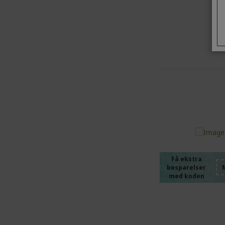
%%%%
%%%%
%%%%
%%%%
Få ekstra
besparelser
%%%%
med koden