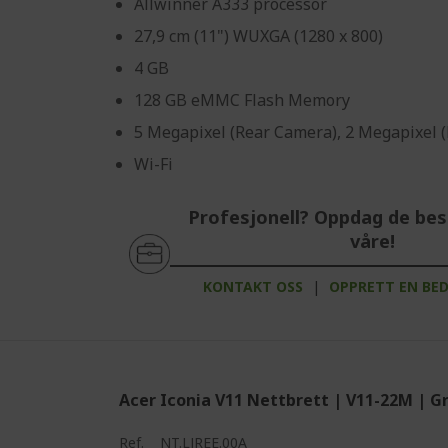
Allwinner A333 processor
27,9 cm (11") WUXGA (1280 x 800)
4 GB
128 GB eMMC Flash Memory
5 Megapixel (Rear Camera), 2 Megapixel 
Wi-Fi
Profesjonell? Oppdag de bes
våre!
KONTAKT OSS
|
OPPRETT EN BE
Acer Iconia V11 Nettbrett | V11-22M | G
Ref.
NT.LJREE.00A