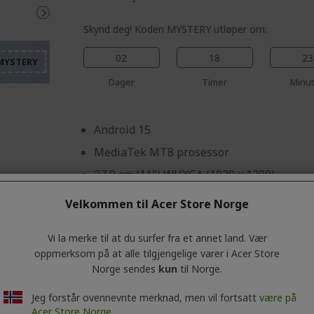
%%%%%%%%%%%%%%%%
%%%%%%%%%%%%%%%
%%%%%%%%%%%%%%%
Skynd deg! Koden MYSTERY utløper om:
%%%%%%%%%%%%%%%
02
18
23
%%%%%%%%%%%%%%%
Dager
Timer
Minut
Android 15
MediaTek MT8 prosessor
27,9 cm (11") WUXGA (1920 x 1200)
8 GB
Velkommen til Acer Store Norge
256 GB eMMC Flash Memory
Vi la merke til at du surfer fra et annet land. Vær
8 Megapixel (Rear Camera), 5 Megapixel 
oppmerksom på at alle tilgjengelige varer i Acer Store
Wi-Fi + 4G
Norge sendes
kun
til Norge.
Magnetisk porteføljeveske grå
Jeg forstår ovennevnte merknad, men vil fortsatt
være på
Acer Store Norge