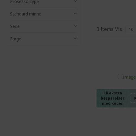
Prosessortype
Standard minne
Serie
3
Items
Vis
Farge
%%%%
%%%%
%%%%
%%%%
Få ekstra
besparelser
%%%%
med koden