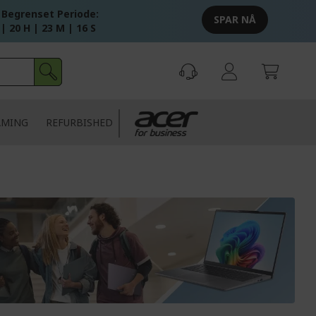
 Begrenset Periode:
SPAR NÅ
 | 20 H | 23 M | 16 S
AMING
REFURBISHED