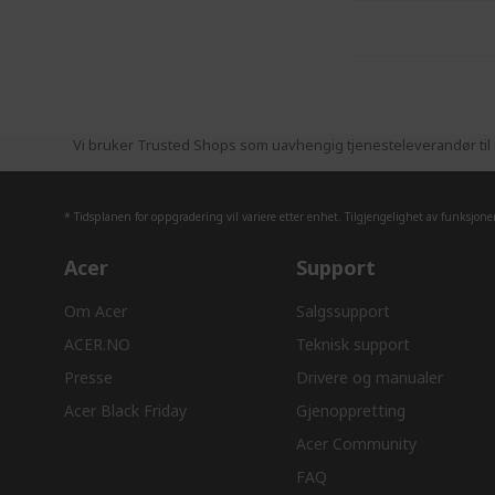
Vi bruker Trusted Shops som uavhengig tjenesteleverandør til i
* Tidsplanen for oppgradering vil variere etter enhet. Tilgjengelighet av funksjon
Acer
Support
Om Acer
Salgssupport
ACER.NO
Teknisk support
Presse
Drivere og manualer
Acer Black Friday
Gjenoppretting
Acer Community
FAQ