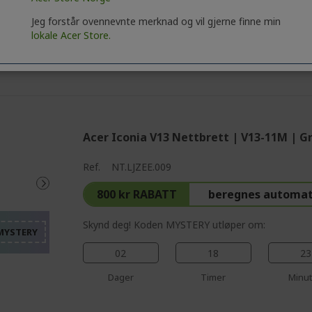
Profesjonell? Oppdag de bes
Jeg forstår ovennevnte merknad og vil gjerne finne min
våre!
lokale Acer Store.
KONTAKT OSS
|
OPPRETT EN BE
Acer Iconia V13 Nettbrett | V13-11M | G
%%%%%%%%%%%%%%%%
Ref.
NT.LJZEE.009
%%%%%%%%%%%%%%%
800 kr RABATT
beregnes automat
%%%%%%%%%%%%%%%
%%%%%%%%%%%%%%%
Skynd deg! Koden MYSTERY utløper om:
%%%%%%%%%%%%%%%
02
18
23
Dager
Timer
Minut