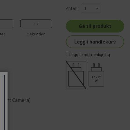
%%%%%%%%%%%%%
%%%%%%%%%%%%%%
Antall:
%%%%%%%%%%%%%%
%%%%%%%%%%%%%%
16
Gå til produkt
%%%%%%%%%%%%%%
ter
Sekunder
Legg i handlekurv
Legg i sammenligning
17 - 20
W
(Front Camera)