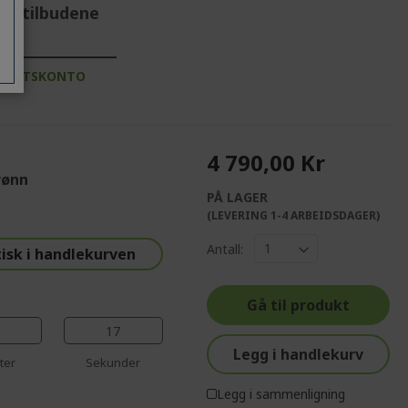
te tilbudene
DRIFTSKONTO
4 790,00 Kr
rønn
PÅ LAGER
%%%%%%%%%%%%%
(LEVERING 1-4 ARBEIDSDAGER)
%%%%%%%%%%%%%%
Antall:
isk i handlekurven
%%%%%%%%%%%%%%
%%%%%%%%%%%%%%
Gå til produkt
%%%%%%%%%%%%%%
16
Legg i handlekurv
ter
Sekunder
Legg i sammenligning