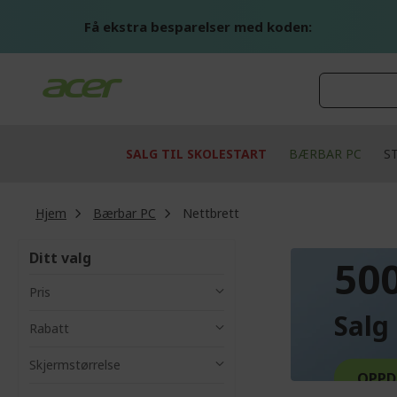
Skip
to
Få ekstra besparelser med koden:
Content
SALG TIL SKOLESTART
BÆRBAR PC
S
Hjem
Bærbar PC
Nettbrett
OPPTI
Ditt valg
50
Pris
Salg 
Rabatt
Skjermstørrelse
OPPD