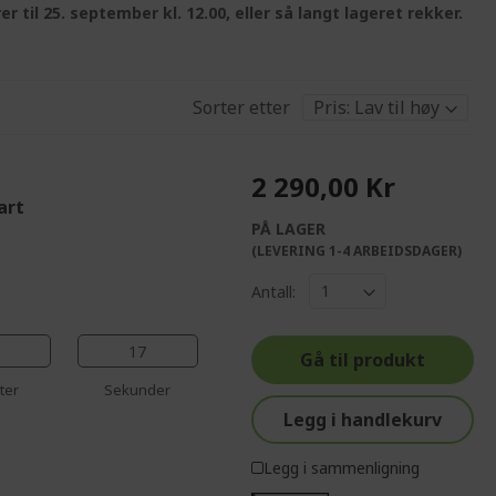
er til 25. september kl. 12.00, eller så langt lageret rekker.
Sorter etter
2 290,00 Kr
art
PÅ LAGER
%%%%%%%%%%%%%
(LEVERING 1-4 ARBEIDSDAGER)
%%%%%%%%%%%%%%
Antall:
%%%%%%%%%%%%%%
%%%%%%%%%%%%%%
16
Gå til produkt
%%%%%%%%%%%%%%
ter
Sekunder
Legg i handlekurv
Legg i sammenligning