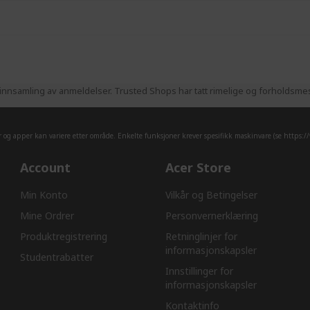
nnsamling av anmeldelser. Trusted Shops har tatt rimelige og forholdsmess
er og apper kan variere etter område. Enkelte funksjoner krever spesifikk maskinvare (se
https:/
Account
Acer Store
Min Konto
Vilkår og Betingelser
Mine Ordrer
Personvernerklæring
Produktregistrering
Retninglinjer for
informasjonskapsler​
Studentrabatter
Innstillinger for
informasjonskapsler
Kontaktinfo