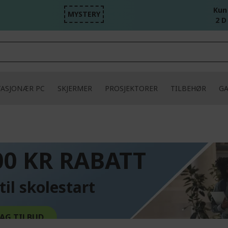
Kun
MYSTERY
2 D
TASJONÆR PC
SKJERMER
PROSJEKTORER
TILBEHØR
G
L
00 KR RABATT
til skolestart
AG TILBUD