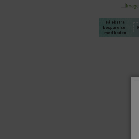
%%%%
%%%%
%%%%
%%%%
Få ekstra
besparelser
%%%%
med koden