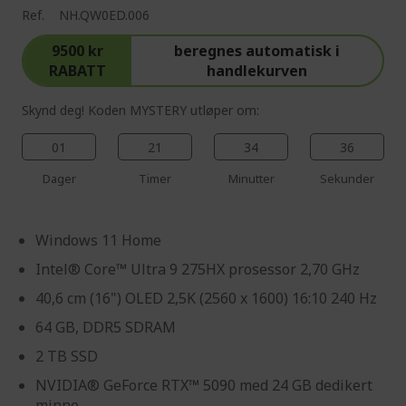
Ref.
NH.QW0ED.006
9500 kr
beregnes automatisk i
RABATT
handlekurven
Skynd deg! Koden MYSTERY utløper om:
01
21
34
35
Dager
Timer
Minutter
Sekunder
Windows 11 Home
Intel® Core™ Ultra 9 275HX prosessor 2,70 GHz
40,6 cm (16") OLED 2,5K (2560 x 1600) 16:10 240 Hz
64 GB, DDR5 SDRAM
2 TB SSD
NVIDIA® GeForce RTX™ 5090 med 24 GB dedikert
minne