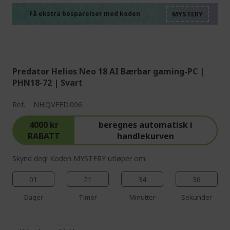
%%%%%%%%%%%%%%
%%%%%%%%%%%%%%
%%%%%%%%%%%%%%
Få ekstra besparelser med koden
%%%%%%%%%%%%%%
Predator Helios Neo 18 AI Bærbar gaming-PC |
PHN18-72 | Svart
Ref.
NH.QVEED.006
4000 kr
beregnes automatisk i
RABATT
handlekurven
Skynd deg! Koden MYSTERY utløper om:
01
21
34
35
Dager
Timer
Minutter
Sekunder