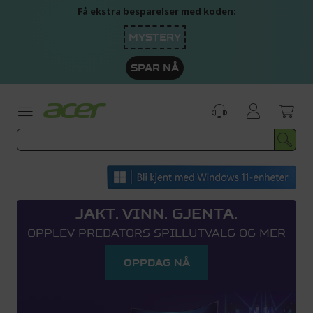
Skip
Få ekstra besparelser med koden:
to
Content
MYSTERY
SPAR NÅ
JAKT. VINN. GJENTA.
OPPLEV PREDATORS SPILLUTVALG OG MER
OPPDAG NÅ