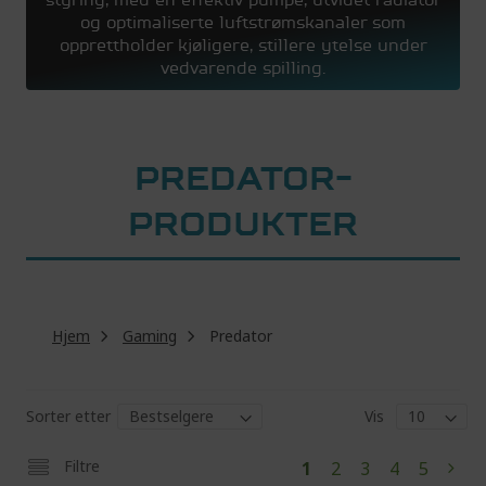
og optimaliserte luftstrømskanaler som
opprettholder kjøligere, stillere ytelse under
vedvarende spilling.
PREDATOR-
PRODUKTER
Hjem
Gaming
Predator
Sorter etter
Vis
Pa
You're
Page
Page
Page
Page
Filtre
1
2
3
4
5
Pag
Next