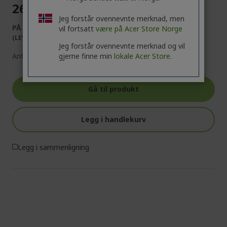
26 490,00 Kr
Jeg forstår ovennevnte merknad, men
PÅ LAGER
vil fortsatt
være på Acer Store Norge
(LEVERING 1-4 ARBEIDSDAGER)
Jeg forstår ovennevnte merknad og vil
gjerne finne min
lokale Acer Store.
Antall:
Gå til produkt
Legg i handlekurv
Legg i sammenligning