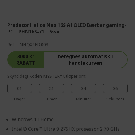
%%%%%%%%%%%%%%
%%%%%%%%%%%%%%
Predator Helios Neo 16S AI OLED Bærbar gaming-
PC | PHN16S-71 | Svart
Ref.
NH.QX9ED.003
3000 kr
beregnes automatisk i
RABATT
handlekurven
Skynd deg! Koden MYSTERY utløper om:
01
21
34
35
Dager
Timer
Minutter
Sekunder
Windows 11 Home
Intel® Core™ Ultra 9 275HX prosessor 2,70 GHz