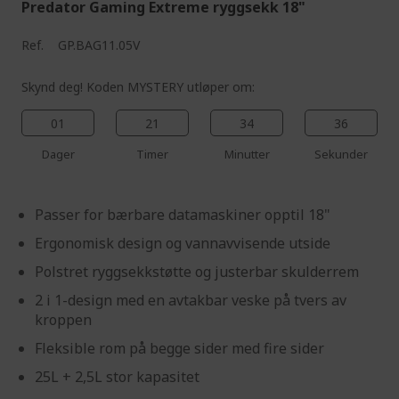
Predator Gaming Extreme ryggsekk 18"
Ref.
GP.BAG11.05V
Skynd deg! Koden MYSTERY utløper om:
01
21
34
35
Dager
Timer
Minutter
Sekunder
Passer for bærbare datamaskiner opptil 18"
Ergonomisk design og vannavvisende utside
Polstret ryggsekkstøtte og justerbar skulderrem
2 i 1-design med en avtakbar veske på tvers av
kroppen
Fleksible rom på begge sider med fire sider
25L + 2,5L stor kapasitet