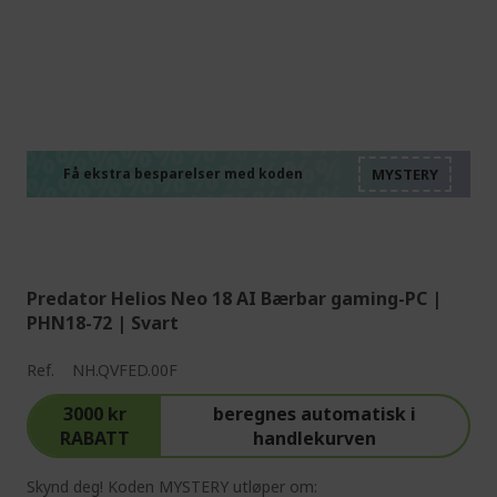
%%%%%%%%%%%%%%
%%%%%%%%%%%%%%
%%%%%%%%%%%%%%
%%%%%%%%%%%%%%
Få ekstra besparelser med koden
%%%%%%%%%%%%%%
Predator Helios Neo 18 AI Bærbar gaming-PC |
PHN18-72 | Svart
Ref.
NH.QVFED.00F
3000 kr
beregnes automatisk i
RABATT
handlekurven
Skynd deg! Koden MYSTERY utløper om: