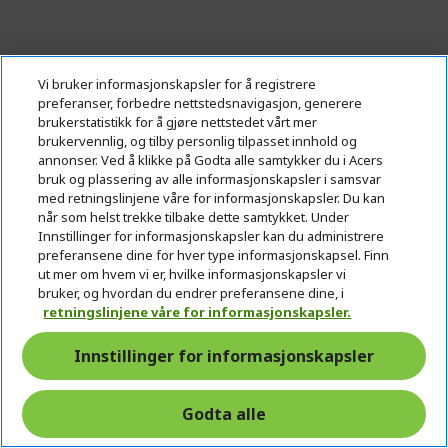
Vi bruker informasjonskapsler for å registrere
preferanser, forbedre nettstedsnavigasjon, generere
brukerstatistikk for å gjøre nettstedet vårt mer
brukervennlig, og tilby personlig tilpasset innhold og
annonser. Ved å klikke på Godta alle samtykker du i Acers
bruk og plassering av alle informasjonskapsler i samsvar
med retningslinjene våre for informasjonskapsler. Du kan
når som helst trekke tilbake dette samtykket. Under
%%%%%%%%%%%%%%
Innstillinger for informasjonskapsler kan du administrere
%%%%%%%%%%%%%%
preferansene dine for hver type informasjonskapsel. Finn
%%%%%%%%%%%%%%
ut mer om hvem vi er, hvilke informasjonskapsler vi
bruker, og hvordan du endrer preferansene dine, i
%%%%%%%%%%%%%%
Få ekstra besparelser med koden
retningslinjene våre for informasjonskapsler.
%%%%%%%%%%%%%%
Innstillinger for informasjonskapsler
Godta alle
Predator Helios Neo 16 AI Bærbar gaming-PC |
PHN16-73 | Svart