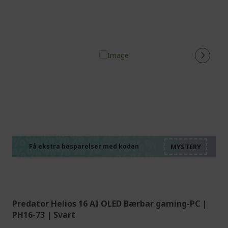
%%%%%%%%%%%%%%
%%%%%%%%%%%%%%
%%%%%%%%%%%%%%
%%%%%%%%%%%%%%
Få ekstra besparelser med koden
%%%%%%%%%%%%%%
Predator Helios 16 AI OLED Bærbar gaming-PC |
PH16-73 | Svart