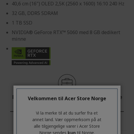
40,6 cm (16") OLED 2,5K (2560 x 1600) 16:10 240 Hz
32 GB, DDR5 SDRAM
1 TB SSD
NVIDIA® GeForce RTX™ 5060 med 8 GB dedikert
minne
Profesjonell? Oppdag de beste tilbudene
Velkommen til Acer Store Norge
våre!
Vi la merke til at du surfer fra et
KONTAKT OSS
|
OPPRETT EN BEDRIFTSKONTO
annet land. Vær oppmerksom på at
alle tilgjengelige varer i Acer Store
Norge sendes
kun
til Norge.