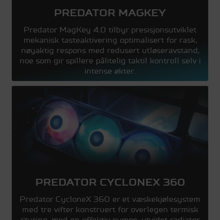
PREDATOR MAGKEY
Predator MagKey 4.0 tilbyr presisjonsutviklet
mekanisk tasteaktivering optimalisert for rask,
nøyaktig respons med redusert utløseravstand,
noe som gir spillere pålitelig taktil kontroll selv i
intense økter.
PREDATOR CYCLONEX 360
Predator CycloneX 360 er et væskekjølesystem
med tre vifter konstruert for overlegen termisk
styring, med en effektiv pumpe, utvidet radiator