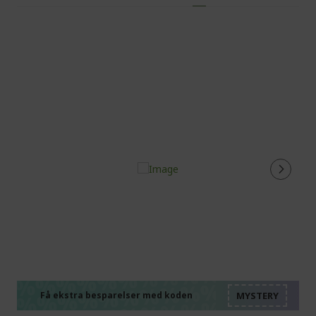
currently
reading
page
%%%%%%%%%%%%%%
%%%%%%%%%%%%%%
%%%%%%%%%%%%%%
Få ekstra besparelser med koden