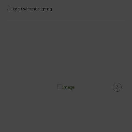
Legg i sammenligning
%%%%%%%%%%%%%%