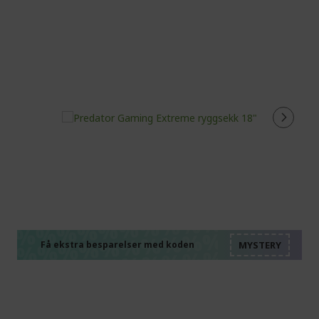
%%%%%%%%%%%%%%
%%%%%%%%%%%%%%
%%%%%%%%%%%%%%
%%%%%%%%%%%%%%
Få ekstra besparelser med koden
%%%%%%%%%%%%%%