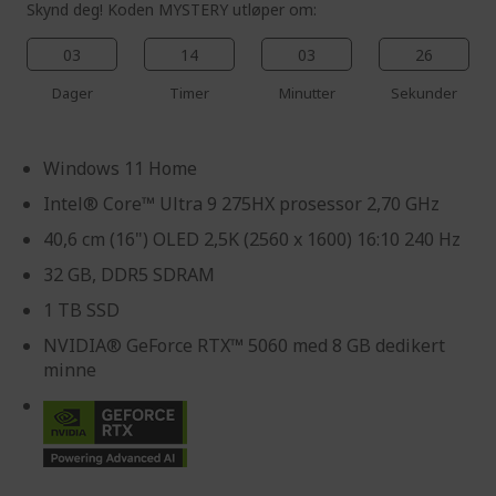
Skynd deg! Koden MYSTERY utløper om:
03
14
03
25
Dager
Timer
Minutter
Sekunder
Windows 11 Home
Intel® Core™ Ultra 9 275HX prosessor 2,70 GHz
40,6 cm (16") OLED 2,5K (2560 x 1600) 16:10 240 Hz
32 GB, DDR5 SDRAM
1 TB SSD
NVIDIA® GeForce RTX™ 5060 med 8 GB dedikert
minne