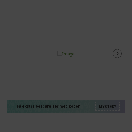
%%%%%%%%%%%%%%
%%%%%%%%%%%%%%
%%%%%%%%%%%%%%
%%%%%%%%%%%%%%
Få ekstra besparelser med koden
%%%%%%%%%%%%%%