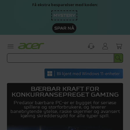
Skip
Få ekstra besparelser med koden:
to
Content
MYSTERY
SPAR NÅ
BÆRBAR KRAFT FOR
KONKURRANSEPREGET GAMING
Predator bærbare PC-er er bygget for seriøse
spillere og storforbrukere, og leverer
banebrytende ytelse, raske skjermer og avansert
kjøling skreddersydd for alle typer spill.