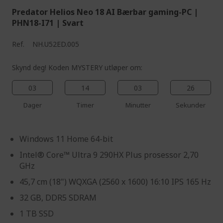
Predator Helios Neo 18 AI Bærbar gaming-PC |
PHN18-I71 | Svart
Ref.
NH.U52ED.005
Skynd deg! Koden MYSTERY utløper om:
03
14
03
25
Dager
Timer
Minutter
Sekunder
Windows 11 Home 64-bit
Intel® Core™ Ultra 9 290HX Plus prosessor 2,70
GHz
45,7 cm (18") WQXGA (2560 x 1600) 16:10 IPS 165 Hz
32 GB, DDR5 SDRAM
1 TB SSD