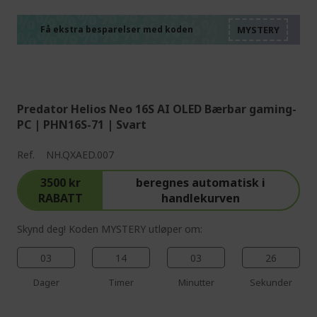
%%%%%%%%%%%%%%
%%%%%%%%%%%%%%
%%%%%%%%%%%%%%
Få ekstra besparelser med koden
%%%%%%%%%%%%%%
Predator Helios Neo 16S AI OLED Bærbar gaming-
PC | PHN16S-71 | Svart
Ref.
NH.QXAED.007
3500 kr
beregnes automatisk i
RABATT
handlekurven
Skynd deg! Koden MYSTERY utløper om:
03
14
03
25
Dager
Timer
Minutter
Sekunder