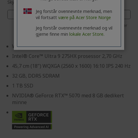
Skynd deg! Koden MYSTERY utløper om:
Jeg forstår ovennevnte merknad, men
03
14
03
25
vil fortsatt
være på Acer Store Norge
Dager
Timer
Minutter
Sekunder
Jeg forstår ovennevnte merknad og vil
gjerne finne min
lokale Acer Store.
Windows 11 Home
Intel® Core™ Ultra 9 275HX prosessor 2,70 GHz
45,7 cm (18") WQXGA (2560 x 1600) 16:10 IPS 240 Hz
32 GB, DDR5 SDRAM
1 TB SSD
NVIDIA® GeForce RTX™ 5070 med 8 GB dedikert
minne