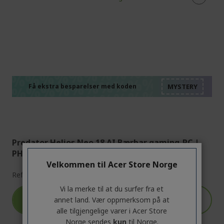
%%%%%%%%%%%%%%
%%%%%%%%%%%%%%
%%%%%%%%%%%%%%
%%%%%%%%%%%%%%
Få ekstra besparelser med koden
%%%%%%%%%%%%%%
Predator Helios Neo 18 AI Bærbar gaming-PC |
PHN18-72 | Svart
Velkommen til Acer Store Norge
Ref.
NH.QVEED.006
Vi la merke til at du surfer fra et
4000 kr
beregnes automatisk i
annet land. Vær oppmerksom på at
RABATT
handlekurven
alle tilgjengelige varer i Acer Store
Norge sendes
kun
til Norge.