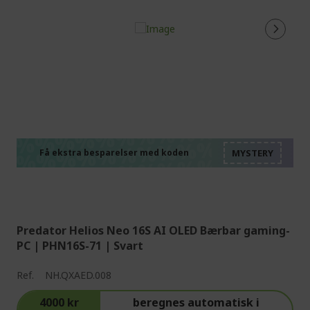
%%%%%%%%%%%%%%
%%%%%%%%%%%%%%
%%%%%%%%%%%%%%
%%%%%%%%%%%%%%
Få ekstra besparelser med koden
%%%%%%%%%%%%%%
Predator Helios Neo 16S AI OLED Bærbar gaming-
PC | PHN16S-71 | Svart
Ref.
NH.QXAED.008
4000 kr
beregnes automatisk i