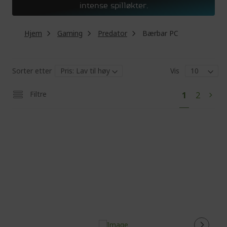
intense spilløkter.
Hjem
Gaming
Predator
Bærbar PC
Sorter etter
Vis
Pa
You're
Page
Filtre
1
2
Pag
Next
currently
reading
page