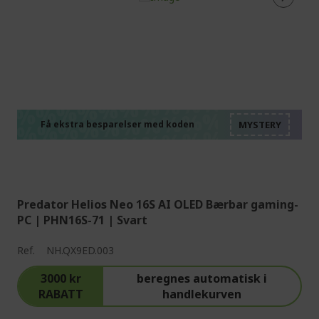
%%%%%%%%%%%%%%
%%%%%%%%%%%%%%
%%%%%%%%%%%%%%
%%%%%%%%%%%%%%
Få ekstra besparelser med koden
%%%%%%%%%%%%%%
Predator Helios Neo 16S AI OLED Bærbar gaming-
PC | PHN16S-71 | Svart
Ref.
NH.QX9ED.003
3000 kr
beregnes automatisk i
RABATT
handlekurven