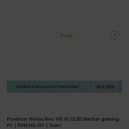
%%%%%%%%%%%%%%
%%%%%%%%%%%%%%
%%%%%%%%%%%%%%
%%%%%%%%%%%%%%
Få ekstra besparelser med koden
%%%%%%%%%%%%%%
Predator Helios Neo 16S AI OLED Bærbar gaming-
PC | PHN16S-I51 | Svart