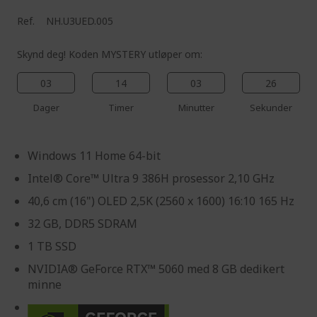
Ref.
NH.U3UED.005
Skynd deg! Koden MYSTERY utløper om:
03
14
03
25
Dager
Timer
Minutter
Sekunder
Windows 11 Home 64-bit
Intel® Core™ Ultra 9 386H prosessor 2,10 GHz
40,6 cm (16") OLED 2,5K (2560 x 1600) 16:10 165 Hz
32 GB, DDR5 SDRAM
1 TB SSD
NVIDIA® GeForce RTX™ 5060 med 8 GB dedikert
minne