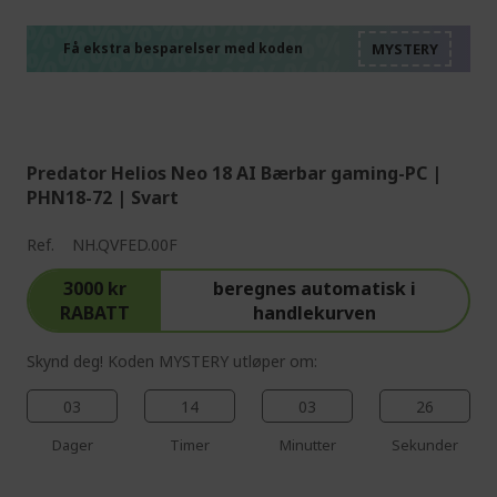
%%%%%%%%%%%%%%
%%%%%%%%%%%%%%
%%%%%%%%%%%%%%
%%%%%%%%%%%%%%
Få ekstra besparelser med koden
%%%%%%%%%%%%%%
Predator Helios Neo 18 AI Bærbar gaming-PC |
PHN18-72 | Svart
Ref.
NH.QVFED.00F
3000 kr
beregnes automatisk i
RABATT
handlekurven
Skynd deg! Koden MYSTERY utløper om:
03
14
03
25
Dager
Timer
Minutter
Sekunder