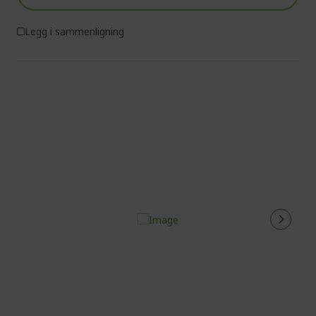
Legg i sammenligning
%%%%%%%%%%%%%%