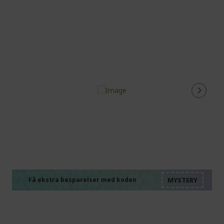
%%%%%%%%%%%%%%
%%%%%%%%%%%%%%
%%%%%%%%%%%%%%
%%%%%%%%%%%%%%
Få ekstra besparelser med koden
%%%%%%%%%%%%%%