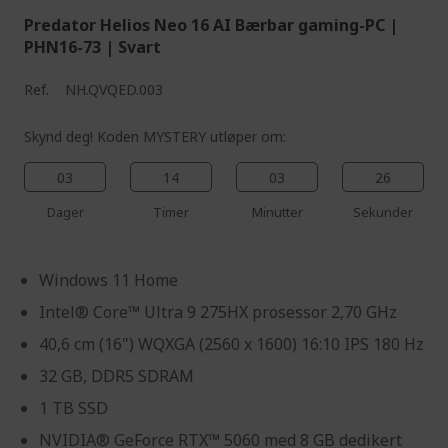
Predator Helios Neo 16 AI Bærbar gaming-PC |
PHN16-73 | Svart
Ref.
NH.QVQED.003
Skynd deg! Koden MYSTERY utløper om:
03
14
03
25
Dager
Timer
Minutter
Sekunder
Windows 11 Home
Intel® Core™ Ultra 9 275HX prosessor 2,70 GHz
40,6 cm (16") WQXGA (2560 x 1600) 16:10 IPS 180 Hz
32 GB, DDR5 SDRAM
1 TB SSD
NVIDIA® GeForce RTX™ 5060 med 8 GB dedikert