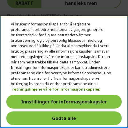
RABATT
handlekurven
Skynd deg! Koden MYSTERY utløper om:
Vi bruker informasjonskapsler for å registrere
03
14
03
25
preferanser, forbedre nettstedsnavigasjon, generere
brukerstatistikk for å gjøre nettstedet vårt mer
Dager
Timer
Minutter
Sekunder
brukervennlig, og tilby personlig tilpasset innhold og
annonser. Ved å klikke på Godta alle samtykker du i Acers
bruk og plassering av alle informasjonskapsler i samsvar
Windows 11 Home
med retningslinjene våre for informasjonskapsler. Du kan
når som helst trekke tilbake dette samtykket. Under
Intel® Core™ Ultra 9 275HX prosessor 2,70 GHz
Innstillinger for informasjonskapsler kan du administrere
preferansene dine for hver type informasjonskapsel. Finn
40,6 cm (16") OLED 2,5K (2560 x 1600) 16:10 165 Hz
ut mer om hvem vi er, hvilke informasjonskapsler vi
64 GB, DDR5 SDRAM
bruker, og hvordan du endrer preferansene dine, i
retningslinjene våre for informasjonskapsler.
2 TB SSD
Innstillinger for informasjonskapsler
NVIDIA® GeForce RTX™ 5070 med 8 GB dedikert
minne
Godta alle