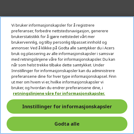
Vi bruker informasjonskapsler for å registrere
preferanser, forbedre nettstedsnavigasjon, generere
brukerstatistikk for å gjøre nettstedet vårt mer
brukervennlig, og tilby personlig tilpasset innhold og
annonser. Ved å klikke på Godta alle samtykker du i Acers
bruk og plassering av alle informasjonskapsler i samsvar
med retningslinjene våre for informasjonskapsler. Du kan
når som helst trekke tilbake dette samtykket. Under
Innstillinger for informasjonskapsler kan du administrere
preferansene dine for hver type informasjonskapsel. Finn
ut mer om hvem vi er, hvilke informasjonskapsler vi
%%%%%%%%%%%%%%
bruker, og hvordan du endrer preferansene dine, i
%%%%%%%%%%%%%%
retningslinjene våre for informasjonskapsler.
%%%%%%%%%%%%%%
Innstillinger for informasjonskapsler
%%%%%%%%%%%%%%
Få ekstra besparelser med koden
%%%%%%%%%%%%%%
Godta alle