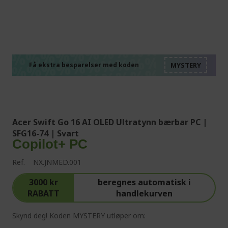
%%%%%%%%%%%%%%
%%%%%%%%%%%%%%
%%%%%%%%%%%%%%
%%%%%%%%%%%%%%
Få ekstra besparelser med koden
%%%%%%%%%%%%%%
Acer Swift Go 16 AI OLED Ultratynn bærbar PC |
SFG16-74 | Svart
Copilot+ PC
Ref.
NX.JNMED.001
3000 kr
beregnes automatisk i
RABATT
handlekurven
Skynd deg! Koden MYSTERY utløper om: