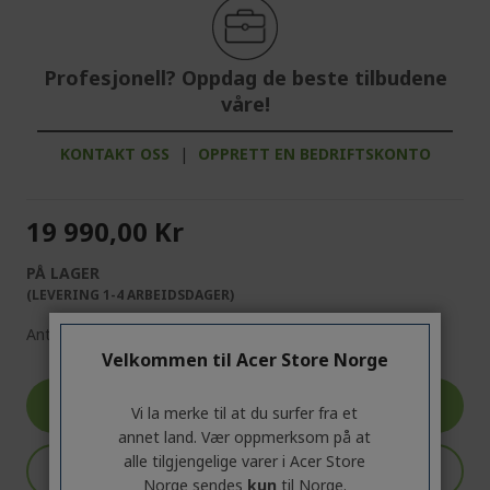
Profesjonell? Oppdag de beste tilbudene
våre!
KONTAKT OSS
|
OPPRETT EN BEDRIFTSKONTO
19 990,00 Kr
PÅ LAGER
(LEVERING 1-4 ARBEIDSDAGER)
Antall:
Velkommen til Acer Store Norge
Gå til produkt
Vi la merke til at du surfer fra et
annet land. Vær oppmerksom på at
alle tilgjengelige varer i Acer Store
Legg i handlekurv
Norge sendes
kun
til Norge.