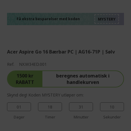
%%%%%%%%%%%%%%
%%%%%%%%%%%%%%
%%%%%%%%%%%%%%
%%%%%%%%%%%%%%
Få ekstra besparelser med koden
%%%%%%%%%%%%%%
Acer Aspire Go 16 Bærbar PC | AG16-71P | Sølv
Ref.
NX.W34ED.001
1500 kr
beregnes automatisk i
RABATT
handlekurven
Skynd deg! Koden MYSTERY utløper om:
01
18
31
09
Dager
Timer
Minutter
Sekunder