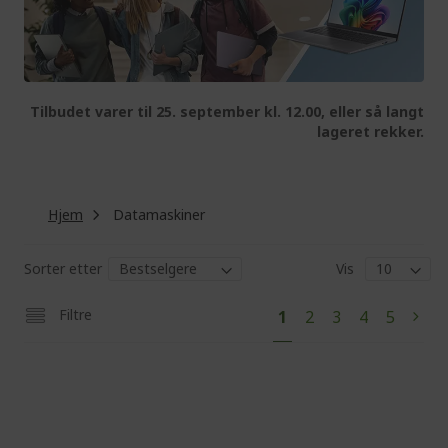
Tilbudet varer til 25. september kl. 12.00, eller så langt
lageret rekker.
Hjem
Datamaskiner
Sorter etter
Vis
P
Y
P
P
P
P
Filtre
1
2
3
4
5
P
N
a
o
a
a
a
a
a
e
g
e
u
g
g
g
g
g
x
'
e
e
e
e
e
t
r
e