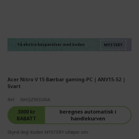
%%%%%%%%%%%%%%
%%%%%%%%%%%%%%
%%%%%%%%%%%%%%
%%%%%%%%%%%%%%
Få ekstra besparelser med koden
%%%%%%%%%%%%%%
Acer Nitro V 15 Bærbar gaming-PC | ANV15-52 |
Svart
Ref.
NH.QZ9ED.00A
3000 kr
beregnes automatisk i
RABATT
handlekurven
Skynd deg! Koden MYSTERY utløper om: