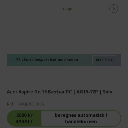
%%%%%%%%%%%%%%
%%%%%%%%%%%%%%
%%%%%%%%%%%%%%
%%%%%%%%%%%%%%
Få ekstra besparelser med koden
%%%%%%%%%%%%%%
Acer Aspire Go 15 Bærbar PC | AG15-72P | Sølv
Ref.
NX.JRRED.00S
2000 kr
beregnes automatisk i
RABATT
handlekurven