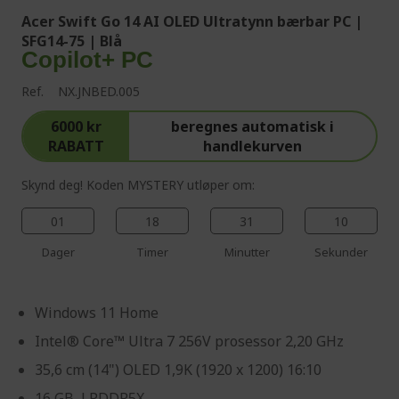
Acer Swift Go 14 AI OLED Ultratynn bærbar PC |
SFG14-75 | Blå
Copilot+ PC
Ref.
NX.JNBED.005
6000 kr
beregnes automatisk i
RABATT
handlekurven
Skynd deg! Koden MYSTERY utløper om:
01
18
31
09
Dager
Timer
Minutter
Sekunder
Windows 11 Home
Intel® Core™ Ultra 7 256V prosessor 2,20 GHz
35,6 cm (14") OLED 1,9K (1920 x 1200) 16:10
16 GB, LPDDR5X