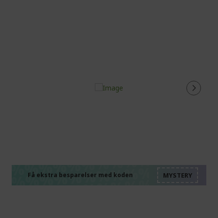
%%%%%%%%%%%%%%
%%%%%%%%%%%%%%
%%%%%%%%%%%%%%
%%%%%%%%%%%%%%
Få ekstra besparelser med koden
%%%%%%%%%%%%%%