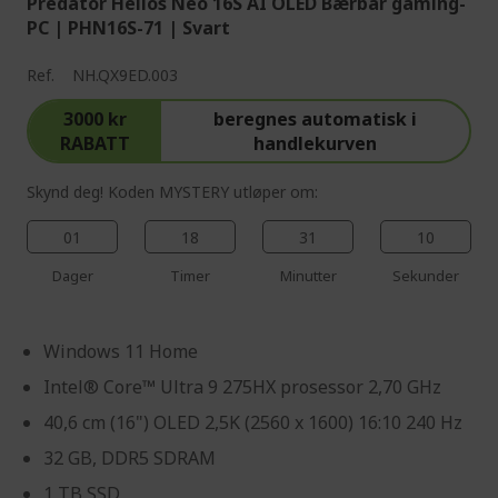
Predator Helios Neo 16S AI OLED Bærbar gaming-
PC | PHN16S-71 | Svart
Ref.
NH.QX9ED.003
3000 kr
beregnes automatisk i
RABATT
handlekurven
Skynd deg! Koden MYSTERY utløper om:
01
18
31
09
Dager
Timer
Minutter
Sekunder
Windows 11 Home
Intel® Core™ Ultra 9 275HX prosessor 2,70 GHz
40,6 cm (16") OLED 2,5K (2560 x 1600) 16:10 240 Hz
32 GB, DDR5 SDRAM
1 TB SSD