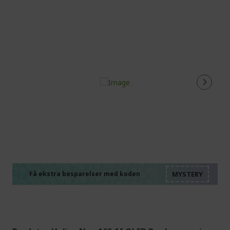
%%%%%%%%%%%%%%
%%%%%%%%%%%%%%
%%%%%%%%%%%%%%
%%%%%%%%%%%%%%
Få ekstra besparelser med koden
%%%%%%%%%%%%%%