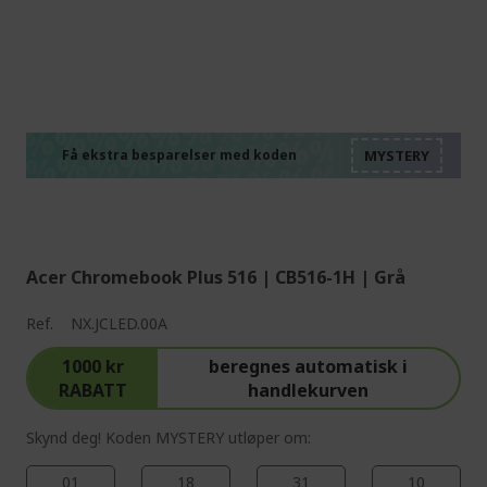
%%%%%%%%%%%%%%
%%%%%%%%%%%%%%
%%%%%%%%%%%%%%
%%%%%%%%%%%%%%
Få ekstra besparelser med koden
%%%%%%%%%%%%%%
Acer Chromebook Plus 516 | CB516-1H | Grå
Ref.
NX.JCLED.00A
1000 kr
beregnes automatisk i
RABATT
handlekurven
Skynd deg! Koden MYSTERY utløper om:
01
18
31
09