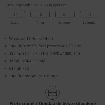
Skynd deg! Koden MYSTERY utløper om:
01
18
31
09
Dager
Timer
Minutter
Sekunder
Windows 11 Home 64-bit
Intel® Core™ 7 150U prosessor 1,80 GHz
39,6 cm (15,6") Full HD (1920 x 1080) 16:9
16 GB, DDR4 SDRAM
512 GB SSD
Intel® Graphics delt minne
Profesjonell? Oppdag de beste tilbudene