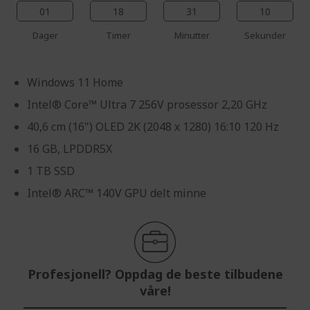
01
18
31
09
Dager
Timer
Minutter
Sekunder
Windows 11 Home
Intel® Core™ Ultra 7 256V prosessor 2,20 GHz
40,6 cm (16") OLED 2K (2048 x 1280) 16:10 120 Hz
16 GB, LPDDR5X
1 TB SSD
Intel® ARC™ 140V GPU delt minne
Profesjonell? Oppdag de beste tilbudene
våre!