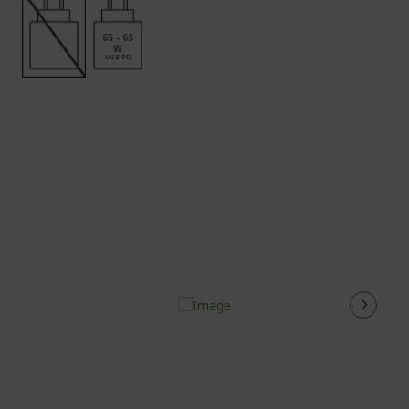
65 - 65
W
USB PD