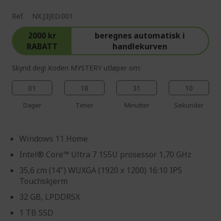
e
Ref.
NX.J3JED.001
2000 kr
beregnes automatisk i
RABATT
handlekurven
Skynd deg! Koden MYSTERY utløper om:
01
18
31
09
Dager
Timer
Minutter
Sekunder
Windows 11 Home
Intel® Core™ Ultra 7 155U prosessor 1,70 GHz
35,6 cm (14") WUXGA (1920 x 1200) 16:10 IPS
Touchskjerm
32 GB, LPDDR5X
1 TB SSD