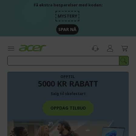
Skip
Få ekstra besparelser med koden:
to
Content
MYSTERY
SPAR NÅ
OPPTIL
5000 KR RABATT
Salg til skolestart
OPPDAG TILBUD