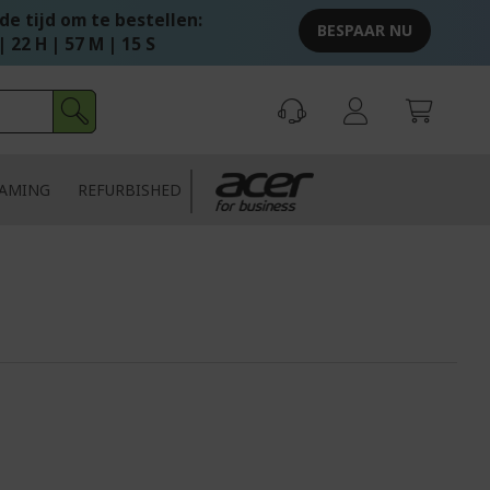
e tijd om te bestellen:
BESPAAR NU
| 22 H | 57 M | 14 S
AMING
REFURBISHED