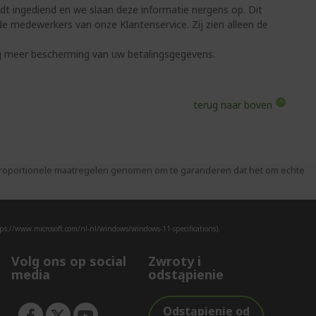
rdt ingediend en we slaan deze informatie nergens op. Dit
e medewerkers van onze Klantenservice. Zij zien alleen de
g meer bescherming van uw betalingsgegevens.
terug naar boven
 proportionele maatregelen genomen om te garanderen dat het om echte
ps://www.microsoft.com/nl-nl/windows/windows-11-specifications).
Volg ons op social
Zwroty i
media
odstąpienie
Odstąpienie od