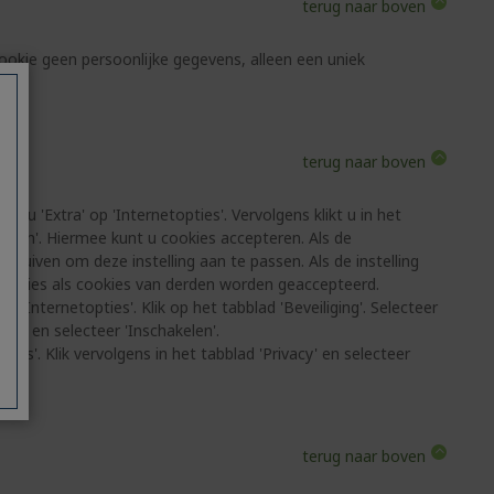
terug naar boven
okie geen persoonlijke gegevens, alleen een uniek
terug naar boven
enu 'Extra' op 'Internetopties'. Vervolgens klikt u in het
Medium'. Hiermee kunt u cookies accepteren. Als de
rschuiven om deze instelling aan te passen. Als de instelling
n cookies als cookies van derden worden geaccepteerd.
p 'Internetopties'. Klik op het tabblad 'Beveiliging'. Selecteer
ies en selecteer 'Inschakelen'.
ties'. Klik vervolgens in het tabblad 'Privacy' en selecteer
terug naar boven