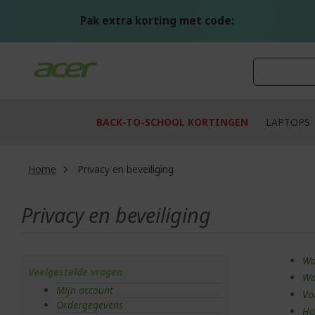
Ga
naar
Pak extra korting met code:
de
inhoud
BACK-TO-SCHOOL KORTINGEN
LAPTOPS
Home
Privacy en beveiliging
Privacy en beveiliging
Wat
Veelgestelde vragen
Wa
Mijn account
Vo
Ordergegevens
Ho