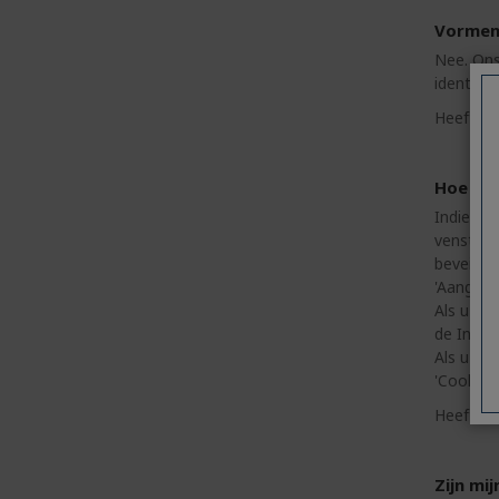
Vormen 
Nee. Ons
identifi
Heeft u 
Hoe kan
Indien u 
venster '
beveiligi
'Aangepa
Als u Mic
de Intern
Als u Moz
'Cookies
Heeft u 
Zijn mi