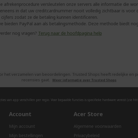
de afrekenprocedure versleutelen onze servers alle informatie die wo
eneens in dat uw creditcardnummer nooit volledig zichtbaar is voor d
 cijfers zodat ze de betaling kunnen identificeren.
we bieden PayPal aan als betalingsmethode. Deze methode biedt no
verder nog vragen?
Terug naar de hoofdpagina help
or het verzamelen van beoordelingen. Trusted Shops heeft redelijke en
recensies gaat.
Meer informatie over Trusted Shops
ies van app verschillen per regio. Voor bepaalde functies is specifieke hardware vereist (zie
htt
Account
Acer Store
Mijn account
Algemene voorwaarden
Mijn bestellingen
Privacybeleid