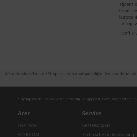
Tijdens 
houdt ev
laatste 4
Let op: 
Heeft u 
We gebruiken Trusted Shops als een onafhankelijke dienstverlener vo
* Tijdstip van de upgrade verschilt mogelijk per apparaat. Beschikbaarheid en funct
Acer
Service
Over Acer
Bestelsupport
ACER.COM
Technische ondersteuning