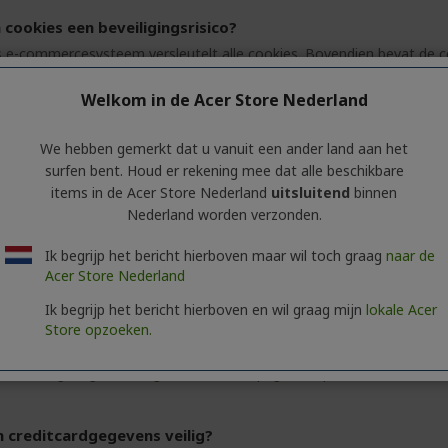
cookies een beveiligingsrisico?
 e-commercesysteem versleutelt alle cookies. Bovendien bevat de co
catienummer waarmee ons systeem uw browser herkent.
Welkom in de Acer Store Nederland
verder nog vragen?
Terug naar de hoofdpagina help
We hebben gemerkt dat u vanuit een ander land aan het
 ik mijn browser zo instellen dat deze cookies accepteert?
surfen bent. Houd er rekening mee dat alle beschikbare
items in de Acer Store Nederland
uitsluitend
binnen
Microsoft® Internet® Explorer® 6.0 of hoger gebruikt, klikt u in het m
Nederland worden verzonden.
Internetopties' op het tabblad 'Privacy'. De standaardinstelling is '
ngsinstelling niet is ingesteld op 'Medium' kunt u de schuifregelaar ve
Ik begrijp het bericht hierboven maar wil toch graag
naar de
st' is, klikt u op de knop 'Geavanceerd' en stelt u in dat zowel eige
Acer Store Nederland
rosoft® Internet® Explorer® 5.x gebruikt, klikt u in het menu 'Extra' o
etzone en klik op 'Aangepast niveau'. Blader naar de opties voor cook
Ik begrijp het bericht hierboven en wil graag mijn
lokale Acer
illa® Firefox® 2.0 of hoger gebruikt, klikt u in het menu 'Extra' op 'Op
Store opzoeken.
 van websites accepteren'.
verder nog vragen?
Terug naar de hoofdpagina help
jn creditcardgegevens veilig?