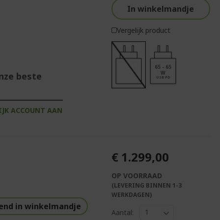
In winkelmandje
Vergelijk product
65 - 65
W
onze beste
USB PD
IJK ACCOUNT AAN
€ 1.299,00
OP VOORRAAD
(LEVERING BINNEN 1-3
WERKDAGEN)
end in winkelmandje
Aantal: