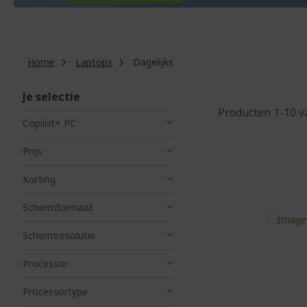
Home
Laptops
Dagelijks
Je selectie
Producten
1
-
10
v
Copilot+ PC
Prijs
Korting
Schermformaat
Schermresolutie
Processor
Processortype