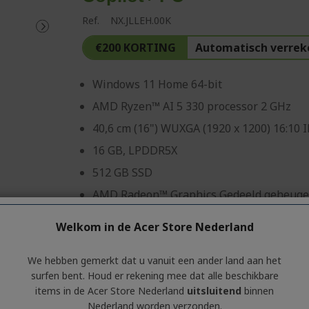
Ref.
NX.JLLEH.00K
€200 KORTING
Automatisch verrek
Windows 11 Home 64-bit
AMD Ryzen™ AI 5 330 processor 2 GHz
40,6 cm (16") WUXGA (1920 x 1200) 16:10 
16 GB, LPDDR5X
512 GB SSD
AMD Radeon™ Graphics Gedeeld geheug
Welkom in de Acer Store Nederland
Zakelijke klant? Ontdek 
aanbiedingen!
We hebben gemerkt dat u vanuit een ander land aan het
surfen bent. Houd er rekening mee dat alle beschikbare
CONTACTEER ONS
|
MAAK EEN ZAKEL
items in de Acer Store Nederland
uitsluitend
binnen
Nederland worden verzonden.