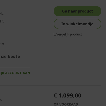
Ga naar product
Hz
IPS
In winkelmandje
Vergelijk product
gen
onze beste
IJK ACCOUNT AAN
€ 1.099,00
s
OP VOORRAAD