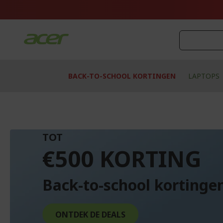
Ga
naar
de
inhoud
BACK-TO-SCHOOL KORTINGEN
LAPTOPS
TOT
€500 KORTING
Back-to-school kortinge
ONTDEK DE DEALS