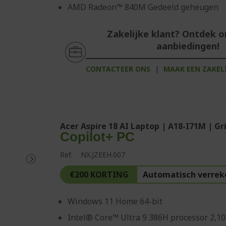
AMD Radeon™ 840M Gedeeld geheugen
Zakelijke klant? Ontdek 
aanbiedingen!
CONTACTEER ONS
|
MAAK EEN ZAKEL
Acer Aspire 18 AI Laptop | A18-I71M | Gri
Copilot+ PC
Ref.
NX.JZEEH.007
€200 KORTING
Automatisch verrek
Windows 11 Home 64-bit
Intel® Core™ Ultra 9 386H processor 2,1