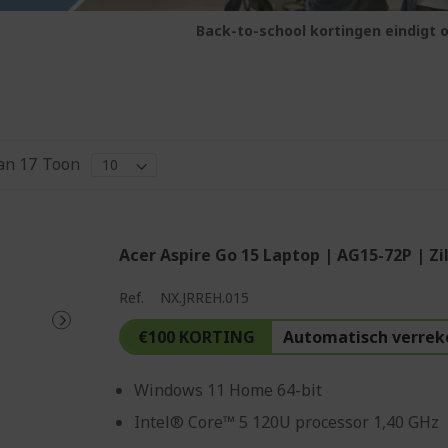
Back-to-school kortingen eindigt o
an
17
Toon
Acer Aspire Go 15 Laptop | AG15-72P | Zi
Ref.
NX.JRREH.015
€100 KORTING
Automatisch verrek
Windows 11 Home 64-bit
Intel® Core™ 5 120U processor 1,40 GHz