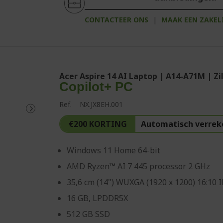
CONTACTEER ONS
|
MAAK EEN ZAKEL
Acer Aspire 14 AI Laptop | A14-A71M | Zi
Copilot+ PC
Ref.
NX.JX8EH.001
€200 KORTING
Automatisch verrek
Windows 11 Home 64-bit
AMD Ryzen™ AI 7 445 processor 2 GHz
35,6 cm (14") WUXGA (1920 x 1200) 16:10 
16 GB, LPDDR5X
512 GB SSD