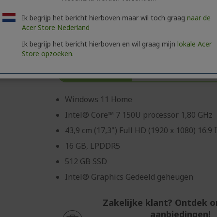
Ik begrijp het bericht hierboven maar wil toch graag
naar de
Acer Store Nederland
Acer Aspire 17 Laptop | A17-51M | Grijs
Ik begrijp het bericht hierboven en wil graag mijn
lokale Acer
Store opzoeken.
Ref.
NX.J02EH.00B
€150 KORTING
Automatisch verrek
Windows 11 Home
Intel® Core™ 7 150U processor 1,80 GHz
43,9 cm (17,3") Full HD (1920 x 1080) 16:9 
16 GB, LPDDR5
512 GB SSD
Intel® Graphics Gedeeld geheugen
Zakelijke klant? Ontdek 
aanbiedingen!