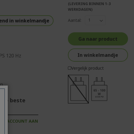
(LEVERING BINNEN 1-3
WERKDAGEN)
end in winkelmandje
Aantal:
Ga naar product
In winkelmandje
IPS 120 Hz
Vergelijk product
en
65 - 100
W
USB PD
onze beste
IJK ACCOUNT AAN