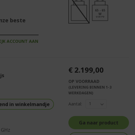
65 - 65
W
USB PD
onze beste
IJK ACCOUNT AAN
€ 2.199,00
js
OP VOORRAAD
(LEVERING BINNEN 1-3
WERKDAGEN)
end in winkelmandje
Aantal:
Ga naar product
0 GHz