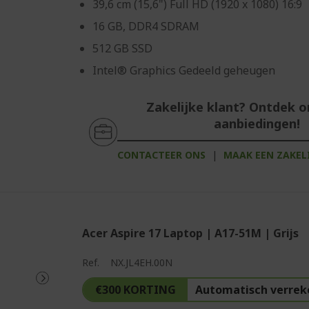
39,6 cm (15,6") Full HD (1920 x 1080) 16:9
16 GB, DDR4 SDRAM
512 GB SSD
Intel® Graphics Gedeeld geheugen
Zakelijke klant? Ontdek 
aanbiedingen!
CONTACTEER ONS
|
MAAK EEN ZAKEL
Acer Aspire 17 Laptop | A17-51M | Grijs
Ref.
NX.JL4EH.00N
€300 KORTING
Automatisch verrek