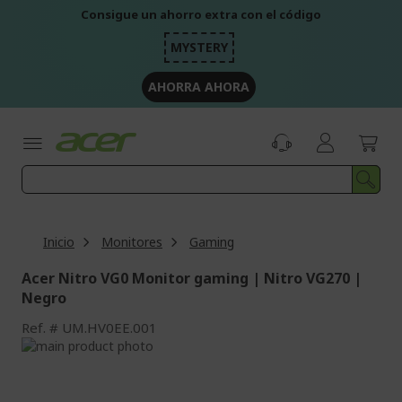
Ir
Consigue un ahorro extra con el código
al
contenido
MYSTERY
AHORRA AHORA
Inicio
Monitores
Gaming
Acer Nitro VG0 Monitor gaming | Nitro VG270 |
Negro
Ref.
UM.HV0EE.001
Saltar
al
Saltar
final
al
de
comienzo