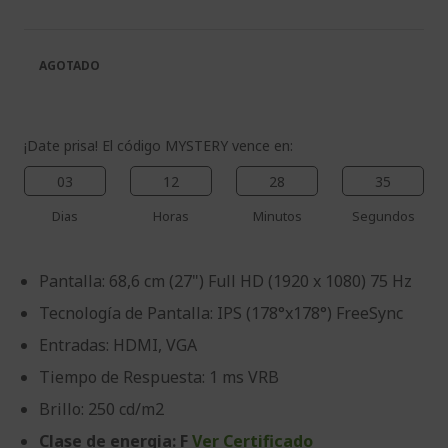
la
de
galería
la
de
galería
AGOTADO
imágenes
de
imágenes
¡Date prisa! El código MYSTERY vence en:
03
12
28
34
Dias
Horas
Minutos
Segundos
Pantalla: 68,6 cm (27") Full HD (1920 x 1080) 75 Hz
Tecnología de Pantalla: IPS (178°x178°) FreeSync
Entradas: HDMI, VGA
Tiempo de Respuesta: 1 ms VRB
Brillo: 250 cd/m2
Clase de energia: F
Ver Certificado