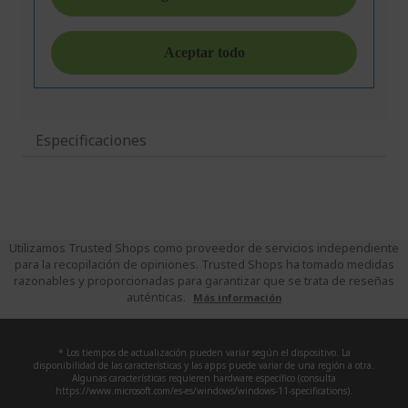
Especificaciones
Utilizamos Trusted Shops como proveedor de servicios independiente
para la recopilación de opiniones. Trusted Shops ha tomado medidas
razonables y proporcionadas para garantizar que se trata de reseñas
auténticas.
Más información
* Los tiempos de actualización pueden variar según el dispositivo. La
disponibilidad de las características y las apps puede variar de una región a otra.
Algunas características requieren hardware específico (consulta
https://www.microsoft.com/es-es/windows/windows-11-specifications).