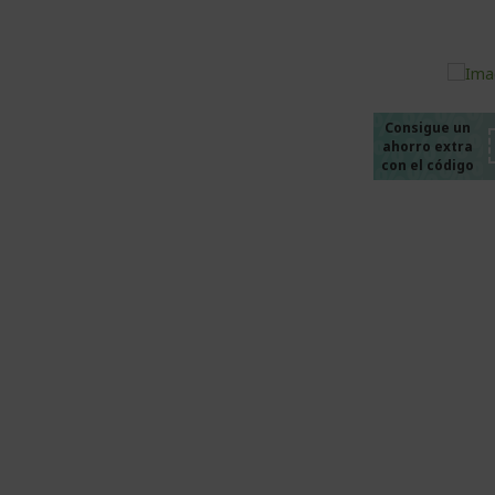
%%%
%%%
%%%
%%%
Consigue un
ahorro extra
%%%
con el código