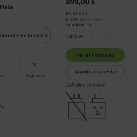
899,00 €
 Plata
EN STOCK
%%%%%%%%%%%%%%
(ENTREGA 1-5 DÍAS
%%%%%%%%%%%%%%
LABORABLES)
%%%%%%%%%%%%%%
amente en la cesta
Cantidad:
%%%%%%%%%%%%%%
%%%%%%%%%%%%%%
Ver el Producto
49
Añadir a la cesta
os
Segundos
Añadir a comparar
Hz
65 - 65
W
9
USB PD