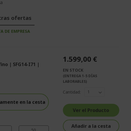
da
tras ofertas
TA DE EMPRESA
1.599,00 €
fino | SFG14-I71 |
EN STOCK
%%%%%%%%%%%%%%
(ENTREGA 1-5 DÍAS
%%%%%%%%%%%%%%
LABORABLES)
%%%%%%%%%%%%%%
Cantidad:
%%%%%%%%%%%%%%
amente en la cesta
%%%%%%%%%%%%%%
Ver el Producto
Añadir a la cesta
49