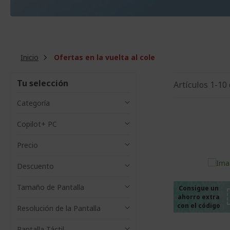
Inicio
Ofertas en la vuelta al cole
Tu selección
Artículos
1
-
10
Categoría
Copilot+ PC
Precio
%%%
%%%
Descuento
%%%
%%%
Tamaño de Pantalla
Consigue un
ahorro extra
%%%
con el código
Resolución de la Pantalla
Pantalla Táctil