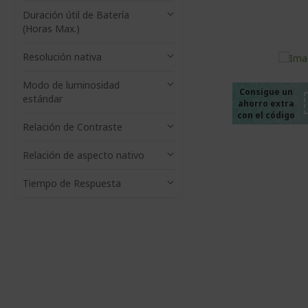
Duración útil de Batería
(Horas Max.)
%%%
%%%
Resolución nativa
%%%
Modo de luminosidad
%%%
Consigue un
estándar
ahorro extra
%%%
con el código
Relación de Contraste
Relación de aspecto nativo
Tiempo de Respuesta