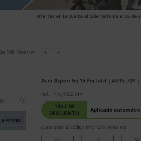
Ofertas en la vuelta al cole termina el 25 de 
de
108
Mostrar
Acer Aspire Go 15 Portátil | AG15-72P |
%%%%%%%%%%%%%%%%
Ref.
NX.JRREB.01V
%%%%%%%%%%%%%%%%
%%%%%%%%%%%%%%%%
100 € DE
Aplicado automátic
DESCUENTO
%%%%%%%%%%%%%%%%
%%%%%%%%%%%%%%%%
¡Date prisa! El código MYSTERY vence en:
01
19
58