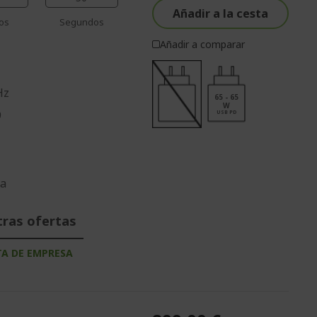
Añadir a la cesta
os
Segundos
Añadir a comparar
Hz
65 - 65
W
9
USB PD
da
tras ofertas
TA DE EMPRESA