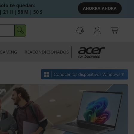
Solo te quedan:
AHORRA AHORA
| 21 H | 58 M | 49 S
GAMING
REACONDICIONADOS