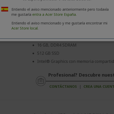
Dias
Horas
Minut
Entiendo el aviso mencionado anteriormente pero todavía
me gustaría
entra a Acer Store España.
Windows 11 Home 64-bit
Entiendo el aviso mencionado y me gustaría encontrar mi
Acer Store local.
Procesador Intel® Core™ 7 150U 1,80 G
39,6 cm (15,6") Full HD (1920 x 1080) 16:
16 GB, DDR4 SDRAM
512 GB SSD
Intel® Graphics con memoria comparti
Profesional? Descubre nues
CONTÁCTANOS
|
CREA UNA CUEN