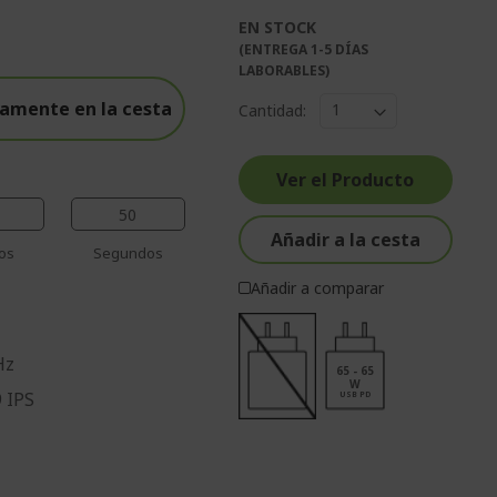
EN STOCK
%%%%%%%%%%%%%%
(ENTREGA 1-5 DÍAS
%%%%%%%%%%%%%%
LABORABLES)
%%%%%%%%%%%%%%
amente en la cesta
Cantidad:
%%%%%%%%%%%%%%
%%%%%%%%%%%%%%
Ver el Producto
49
Añadir a la cesta
os
Segundos
Añadir a comparar
Hz
65 - 65
W
9 IPS
USB PD