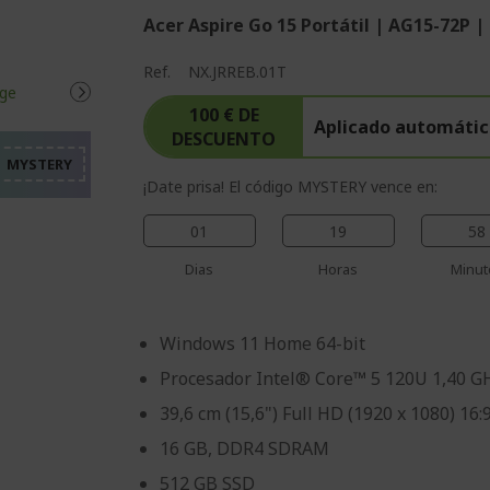
Acer Aspire Go 15 Portátil | AG15-72P |
%%%%%%%%%%%%%%%%
Ref.
NX.JRREB.01T
%%%%%%%%%%%%%%%%
%%%%%%%%%%%%%%%%
100 € DE
Aplicado automátic
DESCUENTO
%%%%%%%%%%%%%%%%
%%%%%%%%%%%%%%%%
¡Date prisa! El código MYSTERY vence en:
01
19
58
Dias
Horas
Minut
Windows 11 Home 64-bit
Procesador Intel® Core™ 5 120U 1,40 G
39,6 cm (15,6") Full HD (1920 x 1080) 16:
16 GB, DDR4 SDRAM
512 GB SSD