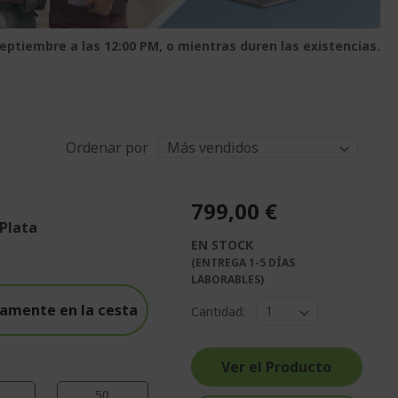
septiembre a las 12:00 PM, o mientras duren las existencias.
Ordenar por
799,00 €
 Plata
EN STOCK
%%%%%%%%%%%%%%
(ENTREGA 1-5 DÍAS
%%%%%%%%%%%%%%
LABORABLES)
%%%%%%%%%%%%%%
amente en la cesta
Cantidad:
%%%%%%%%%%%%%%
%%%%%%%%%%%%%%
Ver el Producto
49