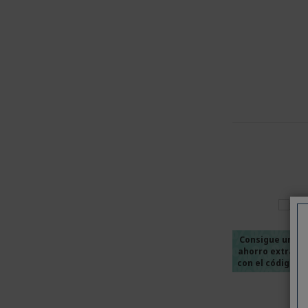
%%%
%%%
%%%
%%%
Consigue un
ahorro extra
%%%
con el código