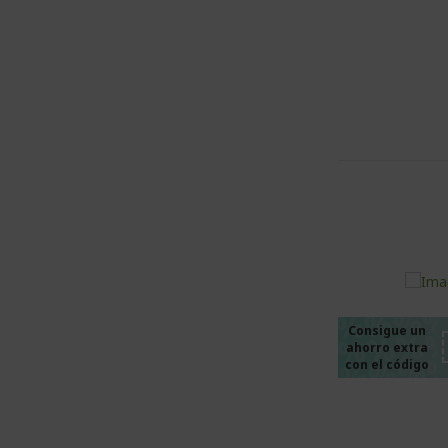
%%%
%%%
%%%
%%%
Consigue un
ahorro extra
%%%
con el código