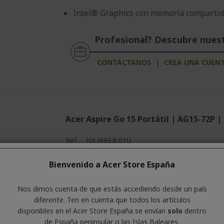
Intel® Graphics con memoria comparti
Profesional? Descubre nues
CONTÁCTANOS
|
CREA UNA CUEN
Acer Aspire Go 15 Portátil | AG15-72P |
%%%%%%%%%%%%%%%%
Ref.
NX.JRREB.01U
%%%%%%%%%%%%%%%%
%%%%%%%%%%%%%%%%
100 € DE
Bienvenido a Acer Store España
Aplicado automátic
DESCUENTO
%%%%%%%%%%%%%%%%
%%%%%%%%%%%%%%%%
Nos dimos cuenta de que estás accediendo desde un país
¡Date prisa! El código MYSTERY vence en:
diferente. Ten en cuenta que todos los artículos
disponibles en el Acer Store España se envían
solo
dentro
01
19
58
de España peninsular o las Islas Baleares.