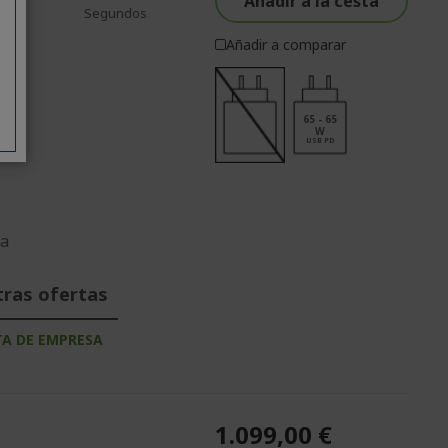
Añadir a la cesta
os
Segundos
Añadir a comparar
Hz
65 - 65
W
9
USB PD
da
tras ofertas
TA DE EMPRESA
1.099,00 €