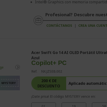
Intel® Graphics con memoria comparti
Profesional? Descubre nues
CONTÁCTANOS
|
CREA UNA CUEN
Acer Swift Go 14 AI OLED Portátil Ultra
Azul
%%%%%%%%%%%%%%%%
Copilot+ PC
%%%%%%%%%%%%%%%%
Ref.
NX.JZSEB.002
%%%%%%%%%%%%%%%%
%%%%%%%%%%%%%%%%
200 € DE
Aplicado automátic
%%%%%%%%%%%%%%%%
DESCUENTO
¡Date prisa! El código MYSTERY vence en:
01
19
58