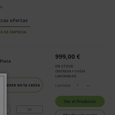
da
tras ofertas
TA DE EMPRESA
999,00 €
 Plata
EN STOCK
%%%%%%%%%%%%%%
(ENTREGA 1-5 DÍAS
%%%%%%%%%%%%%%
LABORABLES)
%%%%%%%%%%%%%%
amente en la cesta
Cantidad:
%%%%%%%%%%%%%%
%%%%%%%%%%%%%%
Ver el Producto
49