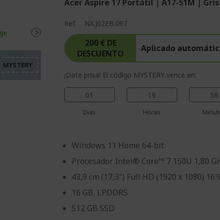
Acer Aspire 17 Portátil | A17-51M | Gris
%%%%%%%%%%%%%%%%
Ref.
NX.J02EB.007
%%%%%%%%%%%%%%%%
%%%%%%%%%%%%%%%%
200 € DE
Aplicado automátic
DESCUENTO
%%%%%%%%%%%%%%%%
%%%%%%%%%%%%%%%%
¡Date prisa! El código MYSTERY vence en:
01
19
58
Dias
Horas
Minut
Windows 11 Home 64-bit
Procesador Intel® Core™ 7 150U 1,80 G
43,9 cm (17,3") Full HD (1920 x 1080) 16:
16 GB, LPDDR5
512 GB SSD