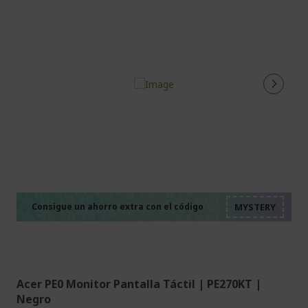
%%%%%%%%%%%%%%
%%%%%%%%%%%%%%
%%%%%%%%%%%%%%
%%%%%%%%%%%%%%
Consigue un ahorro extra con el código
%%%%%%%%%%%%%%
Acer PE0 Monitor Pantalla Táctil | PE270KT |
Negro