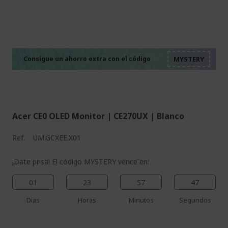
%%%%%%%%%%%%%%
%%%%%%%%%%%%%%
%%%%%%%%%%%%%%
%%%%%%%%%%%%%%
Consigue un ahorro extra con el código
%%%%%%%%%%%%%%
Acer CE0 OLED Monitor | CE270UX | Blanco
Ref.
UM.GCXEE.X01
¡Date prisa! El código MYSTERY vence en:
01
23
57
46
Dias
Horas
Minutos
Segundos