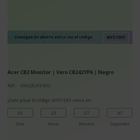
%%%%%%%%%%%%%%
%%%%%%%%%%%%%%
%%%%%%%%%%%%%%
%%%%%%%%%%%%%%
Consigue un ahorro extra con el código
%%%%%%%%%%%%%%
Acer CB2 Monitor | Vero CB242YP6 | Negro
Ref.
UM.QB2EE.602
¡Date prisa! El código MYSTERY vence en:
01
23
57
46
Dias
Horas
Minutos
Segundos