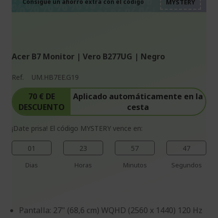
%%%%%%%%%%%%%%
%%%%%%%%%%%%%%
Consigue un ahorro extra con el código
%%%%%%%%%%%%%%
Acer B7 Monitor | Vero B277UG | Negro
Ref.
UM.HB7EE.G19
70 € DE
Aplicado automáticamente en la
DESCUENTO
cesta
¡Date prisa! El código MYSTERY vence en:
01
23
57
46
Dias
Horas
Minutos
Segundos
Pantalla: 27" (68,6 cm) WQHD (2560 x 1440) 120 Hz