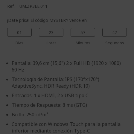
Ref.
UM.ZP3EE.011
¡Date prisa! El código MYSTERY vence en:
01
23
57
46
Dias
Horas
Minutos
Segundos
Pantalla: 39,6 cm (15,6") 2 x Full HD (1920 x 1080)
60 Hz
Tecnología de Pantalla: IPS (170°x170°)
AdaptiveSync, HDR Ready (HDR 10)
Entradas: 1 x HDMI, 2 x USB tipo C
Tiempo de Respuesta: 8 ms (GTG)
Brillo: 250 cd/m²
Compatible con Windows Touch para la pantalla
inferior mediante conexión Type-C