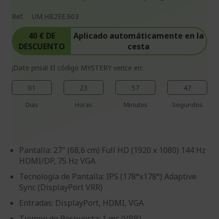
Ref.
UM.HB2EE.603
40 € DE
Aplicado automáticamente en la
DESCUENTO
cesta
¡Date prisa! El código MYSTERY vence en:
01
23
57
46
Dias
Horas
Minutos
Segundos
Pantalla: 27" (68,6 cm) Full HD (1920 x 1080) 144 Hz
HDMI/DP, 75 Hz VGA
Tecnología de Pantalla: IPS (178°x178°) Adaptive
Sync (DisplayPort VRR)
Entradas: DisplayPort, HDMI, VGA
Tiempo de Respuesta: 1 ms (VRB)