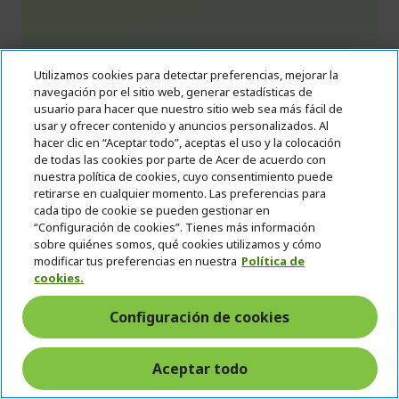
%%%%%%%%%%%%%%
%%%%%%%%%%%%%%
%%%%%%%%%%%%%%
%%%%%%%%%%%%%%
Consigue un ahorro extra con el código
Utilizamos cookies para detectar preferencias, mejorar la
%%%%%%%%%%%%%%
navegación por el sitio web, generar estadísticas de
usuario para hacer que nuestro sitio web sea más fácil de
usar y ofrecer contenido y anuncios personalizados. Al
hacer clic en “Aceptar todo”, aceptas el uso y la colocación
de todas las cookies por parte de Acer de acuerdo con
Acer CB3 Monitor curvo | Vero CB343CUR | Negro
nuestra política de cookies, cuyo consentimiento puede
retirarse en cualquier momento. Las preferencias para
Ref.
UM.CB3EE.001
cada tipo de cookie se pueden gestionar en
“Configuración de cookies”. Tienes más información
sobre quiénes somos, qué cookies utilizamos y cómo
¡Date prisa! El código MYSTERY vence en:
modificar tus preferencias en nuestra
Política de
cookies.
01
23
57
46
Configuración de cookies
Dias
Horas
Minutos
Segundos
Aceptar todo