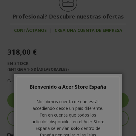
Profesional? Descubre nuestras ofertas
CONTÁCTANOS
|
CREA UNA CUENTA DE EMPRESA
318,00 €
EN STOCK
(ENTREGA 1-5 DÍAS LABORABLES)
Cantidad:
Bienvenido a Acer Store España
Ver el Producto
Nos dimos cuenta de que estás
accediendo desde un país diferente.
Ten en cuenta que todos los
Añadir a la cesta
artículos disponibles en el Acer Store
España se envían
solo
dentro de
España peninsular o las Islas
Añadir a comparar