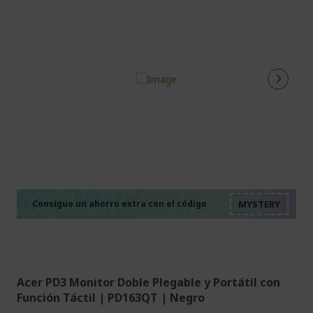
%%%%%%%%%%%%%%
%%%%%%%%%%%%%%
%%%%%%%%%%%%%%
%%%%%%%%%%%%%%
Consigue un ahorro extra con el código
%%%%%%%%%%%%%%
Acer PD3 Monitor Doble Plegable y Portátil con
Función Táctil | PD163QT | Negro