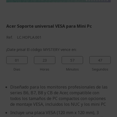
%%%%%%%%%%%%%%
%%%%%%%%%%%%%%
Acer Soporte universal VESA para Mini Pc
Ref.
LC.HOPLA.001
¡Date prisa! El código MYSTERY vence en:
01
23
57
46
Dias
Horas
Minutos
Segundos
Diseñado para los monitores profesionales de las
series B6, B7, B8 y CB de Acer, compatible con
todos los tamaños de PC compactos con opciones
de montaje VESA, incluidos los NUC y los mini PC
Incluye una placa VESA (120 mm x 120 mm), 3