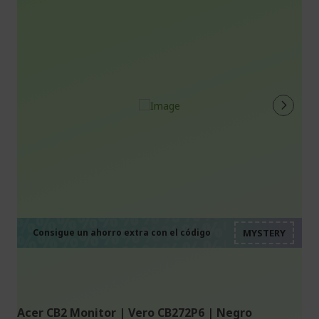
%%%%%%%%%%%%%%
%%%%%%%%%%%%%%
%%%%%%%%%%%%%%
%%%%%%%%%%%%%%
Consigue un ahorro extra con el código
%%%%%%%%%%%%%%
Acer CB2 Monitor | Vero CB272P6 | Negro