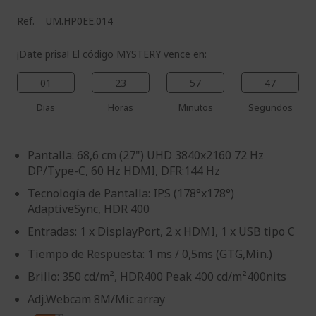
Ref.
UM.HP0EE.014
¡Date prisa! El código MYSTERY vence en:
01
23
57
46
Dias
Horas
Minutos
Segundos
Pantalla: 68,6 cm (27") UHD 3840x2160 72 Hz
DP/Type-C, 60 Hz HDMI, DFR:144 Hz
Tecnología de Pantalla: IPS (178°x178°)
AdaptiveSync, HDR 400
Entradas: 1 x DisplayPort, 2 x HDMI, 1 x USB tipo C
Tiempo de Respuesta: 1 ms / 0,5ms (GTG,Min.)
Brillo: 350 cd/m², HDR400 Peak 400 cd/m²400nits
Adj.Webcam 8M/Mic array