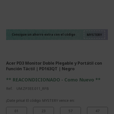
%%%%%%%%%%%%%%
%%%%%%%%%%%%%%
%%%%%%%%%%%%%%
%%%%%%%%%%%%%%
Consigue un ahorro extra con el código
%%%%%%%%%%%%%%
Acer PD3 Monitor Doble Plegable y Portátil con
Función Táctil | PD163QT | Negro
** REACONDICIONADO - Como Nuevo **
Ref.
UM.ZP3EE.011_RFB
¡Date prisa! El código MYSTERY vence en:
01
23
57
46