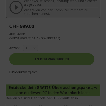
Windows ist schnell, leistungsstark und sicherer
springen
als je zuvor.
Wir stellen vor: der Computer, mit dem du
sprechen kannst.
CHF 999.00
AUF LAGER
(VERSANDZEIT CA. 1 - 5 WERKTAGE)
Anzahl:
IN DEN WARENKORB
Produktvergleich
Entdecke dein GRATIS-Überraschungspaket,
w
enn du diesen PC in den Warenkorb legst
Beeilen Sie sich! Der Code MYSTERY läuft ab in: