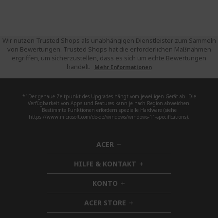
Wir nutzen Trusted Shops als unabhängigen Dienstleister zum Sammeln
von Bewertungen. Trusted Shops hat die erforderlichen Maßnahmen
ergriffen, um sicherzustellen, dass es sich um echte Bewertungen
handelt.
Mehr Informationen
*1Der genaue Zeitpunkt des Upgrades hängt vom jeweiligen Gerät ab. Die
Verfügbarkeit von Apps und Features kann je nach Region abweichen.
Bestimmte Funktionen erfordern spezielle Hardware (siehe
https://www.microsoft.com/de-de/windows/windows-11-specifications).
ACER
h
i
HILFE & KONTAKT
d
h
d
i
KONTO
e
h
d
n
i
d
ACER STORE
d
h
e
d
i
n