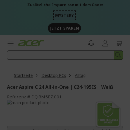
Zum
Zusätzliche Ersparnisse mit dem Code:
Inhalt
springen
MYSTERY
JETZT SPAREN
Startseite
Desktop PCs
Alltag
Acer Aspire C 24 All-in-One | C24-195ES | Weiß
Referenz
DQ.BM5EZ.001
Zum
Ende
Zum
der
Anfang
Bildgalerie
der
springen
Bildgalerie