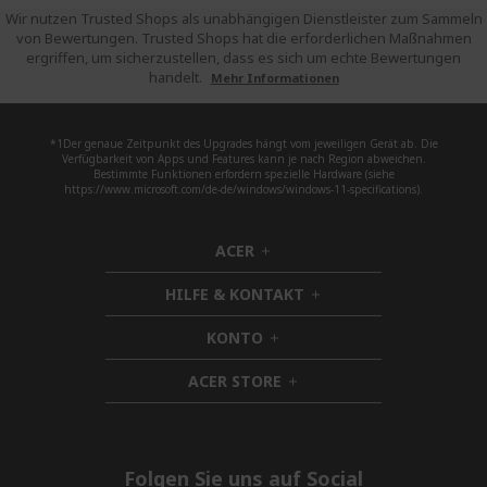
Wir nutzen Trusted Shops als unabhängigen Dienstleister zum Sammeln
von Bewertungen. Trusted Shops hat die erforderlichen Maßnahmen
ergriffen, um sicherzustellen, dass es sich um echte Bewertungen
handelt.
Mehr Informationen
*1Der genaue Zeitpunkt des Upgrades hängt vom jeweiligen Gerät ab. Die
Verfügbarkeit von Apps und Features kann je nach Region abweichen.
Bestimmte Funktionen erfordern spezielle Hardware (siehe
https://www.microsoft.com/de-de/windows/windows-11-specifications).
ACER
h
i
HILFE & KONTAKT
d
h
d
i
KONTO
e
h
d
n
i
d
ACER STORE
d
h
e
d
i
n
e
d
n
d
e
Folgen Sie uns auf Social