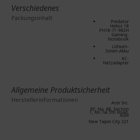
Verschiedenes
Packungsinhalt
Predator
Helios 18
PH18-71-982H
Gaming-
Notebook
Lithium-
Ionen-Akku
AC-
Netzadapter
Allgemeine Produktsicherheit
Herstellerinformationen
Acer Inc.
8F, No. 88, Section
1, Xin Tai 5th Road,
Xizhi
New Taipei City 221