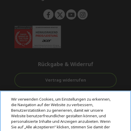
n
Rückgabe & Widerruf
Vertrag widerrufen
Unterstützung
Kostenloser
Sichere
Wir verwenden Cookies, um Einstellungen zu erkennen,
vor und nach
Versand
Zahlungsoptionen
die Navigation auf der Website zu verbessern,
dem Kauf
Benutzerstatistiken zu generieren, damit wir unsere
Website benutzerfreundlicher gestalten können, und
© 2026 Acer Inc.
personalisierte Inhalte und Anzeigen anzubieten. Wenn
CPYou BV ist der autorisierte Wiederverkäufer und Händler der
Sie auf „Alle akzeptieren“ klicken, stimmen Sie damit der