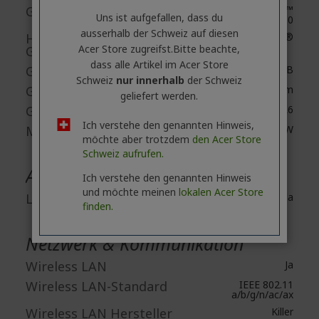
Grafik-Controller-Modell
GeForce RTX™
Uns ist aufgefallen, dass du
4080
ausserhalb ​der Schweiz auf diesen
Hersteller
NVIDIA®
Acer Store zugreifst.​Bitte beachte,
Grafikcontroller
dass alle Artikel im Acer Store
Größe Grafikkarte
12 GB
Schweiz
nur innerhalb
der Schweiz
Grafikspeicherzugriff
Dediziertem
geliefert werden.
Grafikspeichertechnologie
GDDR6
Ich verstehe den genannten Hinweis,
Maximale Grafikleistung
Bis zu 165 W
möchte aber trotzdem
den Acer Store
Schweiz aufrufen.
Audio
Ich verstehe den genannten Hinweis
und möchte meinen
lokalen Acer Store
Lautsprecher
Ja
finden.
Netzwerk & Kommunikation
Wireless LAN
Ja
Wireless LAN-Standard
IEEE 802.11
a/b/g/n/ac/ax
Wireless LAN Hersteller
Killer