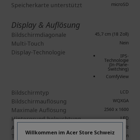
Speicherkarte unterstützt
microSD
Display & Auflösung
Bildschirmdiagonale
45,7 cm (18 Zoll)
Multi-Touch
Nein
Display-Technologie
IPS-
Technologie
(In-Plane-
Switching)
ComfyView
Bildschirmtyp
LCD
Bildschirmauflösung
WQXGA
Maximale Auflösung
2560 x 1600
Hintergrund-beleuchtung
LED
Aktualisierungsrate
250 Hz
Willkommen im Acer Store Schweiz
Touchscreen
Nein