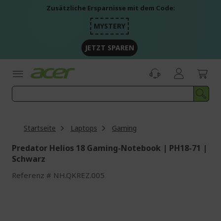
Zum
Zusätzliche Ersparnisse mit dem Code:
Inhalt
springen
MYSTERY
JETZT SPAREN
Startseite
Laptops
Gaming
Predator Helios 18 Gaming-Notebook | PH18-71 |
Schwarz
Referenz
NH.QKREZ.005
Zum
Ende
der
Bildgalerie