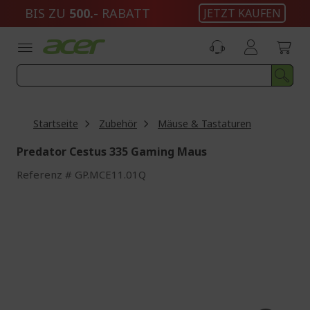
Zum
BIS ZU
500.-
RABATT
JETZT KAUFEN
Inhalt
springen
Startseite
Zubehör
Mäuse & Tastaturen
Predator Cestus 335 Gaming Maus
Referenz
GP.MCE11.01Q
Zum
Ende
der
Bildgalerie
springen