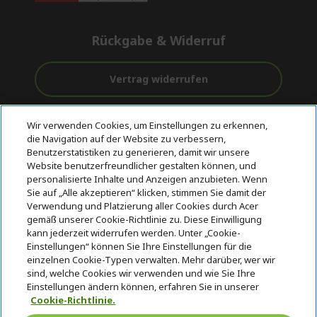
Rückgabe & Widerruf
Vertrag widerrufen
Unterstützung
Kostenloser
Sichere
Wir verwenden Cookies, um Einstellungen zu erkennen,
vor und nach
Versand
Zahlungsoptionen
die Navigation auf der Website zu verbessern,
dem Kauf
Benutzerstatistiken zu generieren, damit wir unsere
Website benutzerfreundlicher gestalten können, und
© 2026 Acer Inc.
personalisierte Inhalte und Anzeigen anzubieten. Wenn
CPYou BV ist der autorisierte Wiederverkäufer und Händler der
Sie auf „Alle akzeptieren“ klicken, stimmen Sie damit der
Produkte und Dienstleistungen, die in diesem Shop angeboten
Verwendung und Platzierung aller Cookies durch Acer
werden.
gemäß unserer Cookie-Richtlinie zu. Diese Einwilligung
kann jederzeit widerrufen werden. Unter „Cookie-
Einstellungen“ können Sie Ihre Einstellungen für die
einzelnen Cookie-Typen verwalten. Mehr darüber, wer wir
sind, welche Cookies wir verwenden und wie Sie Ihre
Einstellungen ändern können, erfahren Sie in unserer
Cookie-Richtlinie.