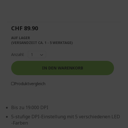
Zum
Anfang
der
Bildgalerie
springen
CHF 89.90
AUF LAGER
(VERSANDZEIT CA. 1 - 5 WERKTAGE)
Anzahl:
IN DEN WARENKORB
Produktvergleich
Bis zu 19.000 DPI
5-stufige DPI-Einstellung mit 5 verschiedenen LED
-Farben