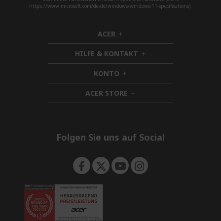
https://www.microsoft.com/de-de/windows/windows-11-specifications).
ACER
h
i
HILFE & KONTAKT
d
h
d
i
KONTO
e
h
d
n
i
d
ACER STORE
d
h
e
d
i
n
e
d
n
d
e
Folgen Sie uns auf Social
n