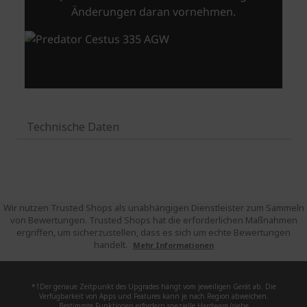
Technische Daten
Wir nutzen Trusted Shops als unabhängigen Dienstleister zum Sammeln
von Bewertungen. Trusted Shops hat die erforderlichen Maßnahmen
ergriffen, um sicherzustellen, dass es sich um echte Bewertungen
handelt.
Mehr Informationen
*1Der genaue Zeitpunkt des Upgrades hängt vom jeweiligen Gerät ab. Die
Verfügbarkeit von Apps und Features kann je nach Region abweichen.
Bestimmte Funktionen erfordern spezielle Hardware (siehe