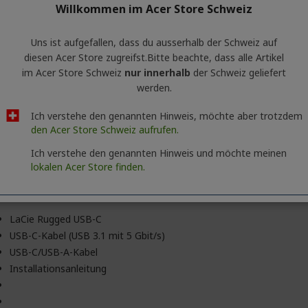
Willkommen im Acer Store Schweiz
Uns ist aufgefallen, dass du ausserhalb ​der Schweiz auf
Computer mit USB-C-, USB 3.0- oder USB 2.0-Anschluss
diesen Acer Store zugreifst.​Bitte beachte, dass alle Artikel
Aktuelle Version von Windows® 7 oder höher / Mac OS® X 10.9 od
im Acer Store Schweiz
nur innerhalb
der Schweiz geliefert
Empfohlene freie Datenträger-Mindestkapazität: 600 MB
werden.
Ich verstehe den genannten Hinweis, möchte aber trotzdem
den Acer Store Schweiz aufrufen.
Ich verstehe den genannten Hinweis und möchte meinen
lokalen Acer Store finden.
LaCie Rugged USB-C
USB-C-Kabel (USB 3.1 mit 5 Gbit/s)
USB-C/USB-A-Kabel
Installationsanleitung