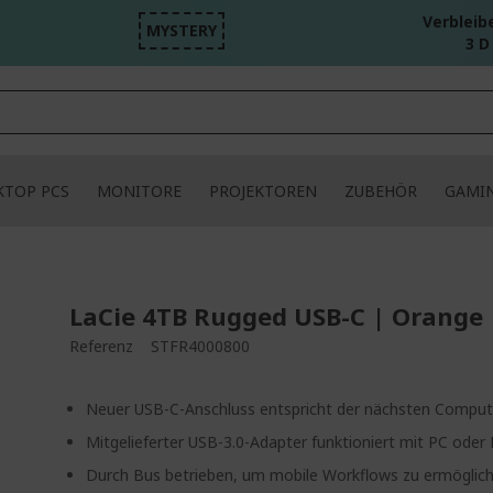
Verbleib
MYSTERY
3 D
KTOP PCS
MONITORE
PROJEKTOREN
ZUBEHÖR
GAMI
LaCie 4TB Rugged USB-C | Orange
Referenz
STFR4000800
Neuer USB-C-Anschluss entspricht der nächsten Comput
Mitgelieferter USB-3.0-Adapter funktioniert mit PC ode
Durch Bus betrieben, um mobile Workflows zu ermöglic