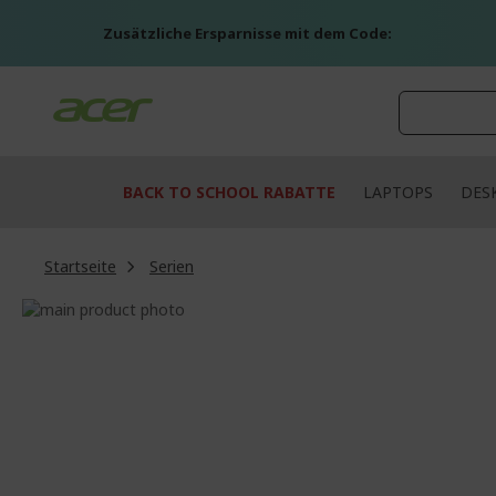
Zum
Inhalt
Zusätzliche Ersparnisse mit dem Code:
springen
BACK TO SCHOOL RABATTE
LAPTOPS
DES
Startseite
Serien
Zum
Ende
Zum
der
Anfang
Bildgalerie
der
springen
Bildgalerie
springen