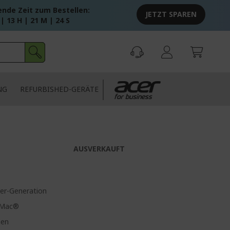
ende Zeit zum Bestellen:
JETZT SPAREN
 | 13 H | 21 M | 24 S
NG
REFURBISHED-GERÄTE
AUSVERKAUFT
er-Generation
r Mac®
hen