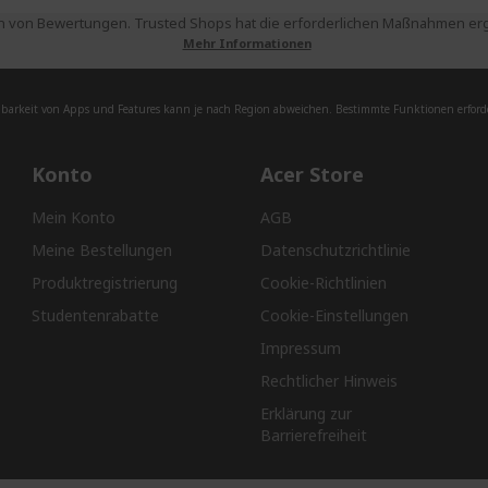
 von Bewertungen. Trusted Shops hat die erforderlichen Maßnahmen ergri
Mehr Informationen
barkeit von Apps und Features kann je nach Region abweichen. Bestimmte Funktionen erforde
Konto
Acer Store
Mein Konto
AGB
Meine Bestellungen
Datenschutzrichtlinie
Produktregistrierung
Cookie-Richtlinien
Studentenrabatte
Cookie-Einstellungen
Impressum
Rechtlicher Hinweis
Erklärung zur
Barrierefreiheit