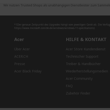
Wir nutzen Trusted Shops als unabhängigen Dienstleister zum Sammeln
*1Der genaue Zeitpunkt des Upgrades hängt vom jeweiligen Gerät ab. Die Verfüg
https://www.microsoft.com/de-de/windows/windows-11-specifications).
Acer
HILFE & KONTAKT
Über Acer
Acer Store Kundendienst
ACER.CH
Technischer Support
Presse
Treiber & Handbücher
Acer Black Friday
Wiederherstellungsmedien
Acer Community
FAQ
Zubehör Finder