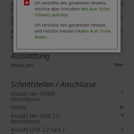
Ich verstehe den genannten Hinweis,
Anzahl der
2
Erweiterungssteckplätze
möchte aber trotzdem
den Acer Store
Schweiz aufrufen.
Anzahl der PCI Express x1
1
Steckplätze
Ich verstehe den genannten Hinweis
Anzahl der PCI Express
1
und möchte meinen
lokalen Acer Store
x16 Steckplätze
finden.
Ausstattung
Webcam
Nein
Schnittstellen / Anschlüsse
Anzahl der HDMI-
1
Anschlüsse
HDMI
Ja
Anzahl der USB 2.0
4
Anschlüsse
Anzahl USB 3.2 Gen 1
2