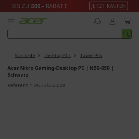
Zum
BIS ZU
500.-
RABATT
JETZT KAUFEN
Inhalt
springen
Startseite
Desktop PCs
Tower-PCs
Acer Nitro Gaming-Desktop PC | N50-650 |
Schwarz
Referenz
DG.E3GEZ.009
Zum
Ende
der
Bildgalerie
springen