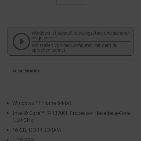
Zum
Anfang
der
Bildgalerie
Windows ist schnell, leistungsstark und sicherer
springen
als je zuvor.
Wir stellen vor: der Computer, mit dem du
sprechen kannst.
AUSVERKAUFT
Windows 11 Home 64-bit
Intel® Core™ i7-13700F Prozessor Hexadeca-Core
1,50 GHz
16 GB, DDR4 SDRAM
1 TB SSD