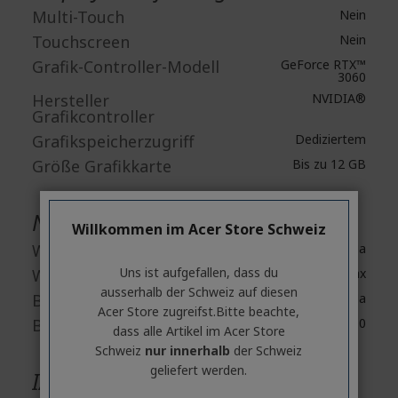
Multi-Touch
Nein
Touchscreen
Nein
Grafik-Controller-Modell
GeForce RTX™
3060
Hersteller
NVIDIA®
Grafikcontroller
Grafikspeicherzugriff
Dediziertem
Größe Grafikkarte
Bis zu 12 GB
Netzwerk & Kommunikation
Willkommen im Acer Store Schweiz
Wireless LAN
Ja
Uns ist aufgefallen, dass du
Wireless LAN-Standard
IEEE 802.11ax
ausserhalb ​der Schweiz auf diesen
Bluetooth
Ja
Acer Store zugreifst.​Bitte beachte,
Bluetooth Standard
Bluetooth 5.0
dass alle Artikel im Acer Store
Schweiz
nur innerhalb
der Schweiz
geliefert werden.
I/O Erweiterungen