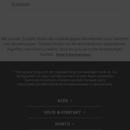
Zubehör
Wir nutzen Trusted Shops als unabhängigen Dienstleister zum Sammeln
von Bewertungen. Trusted Shops hat die erforderlichen Maßnahmen
ergriffen, um sicherzustellen, dass es sich um echte Bewertungen
handelt.
Mehr Informationen
*1Der genaue Zeitpunkt des Upgrades hängt vom jeweiligen Gerät ab. Die
Verfügbarkeit von Apps und Features kann je nach Region abweichen.
Bestimmte Funktionen erfordern spezielle Hardware (siehe
https://www.microsoft.com/de-de/windows/windows-11-specifications).
ACER
h
i
HILFE & KONTAKT
d
h
d
i
KONTO
e
h
d