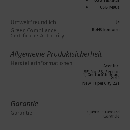
USB Tastatur
USB Maus
Umweltfreundlich
Ja
Green Compliance
RoHS konform
Certificate/ Authority
Allgemeine Produktsicherheit
Herstellerinformationen
Acer Inc.
8F, No. 88, Section
1, Xin Tai 5th Road,
Xizhi
New Taipei City 221
Garantie
Garantie
2 Jahre
Standard
Garantie