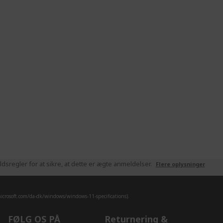
sregler for at sikre, at dette er ægte anmeldelser.
Flere oplysninger
crosoft.com/da-dk/windows/windows-11-specifications).
FØLG OS PÅ
Returnering &