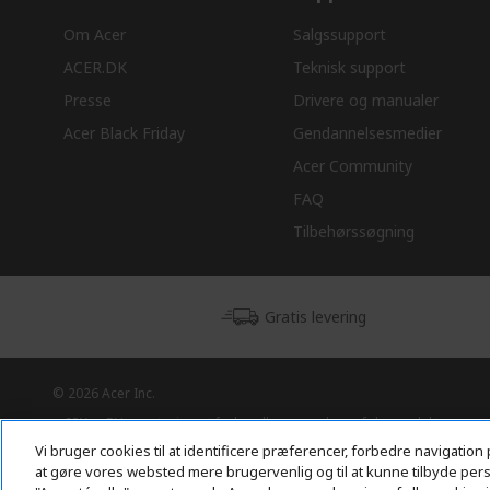
Om Acer
Salgssupport
ACER.DK
Teknisk support
Presse
Drivere og manualer
Acer Black Friday
Gendannelsesmedier
Acer Community
FAQ
Tilbehørssøgning
Gratis levering
© 2026 Acer Inc.
CPYou BV er autoriseret forhandler og sælger af de produkter og
tjenester, der tilbydes i denne butik.
Vi bruger cookies til at identificere præferencer, forbedre navigation 
at gøre vores websted mere brugervenlig og til at kunne tilbyde perso