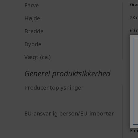
Farve
Grø
Højde
28
Bredde
60
Dybde
10
Vægt (ca.)
0,0
Generel produktsikkerhed
Acer
Producentoplysninger
8F, 
New
Acer
EU-ansvarlig person/EU-importør
Vial
http
E-m