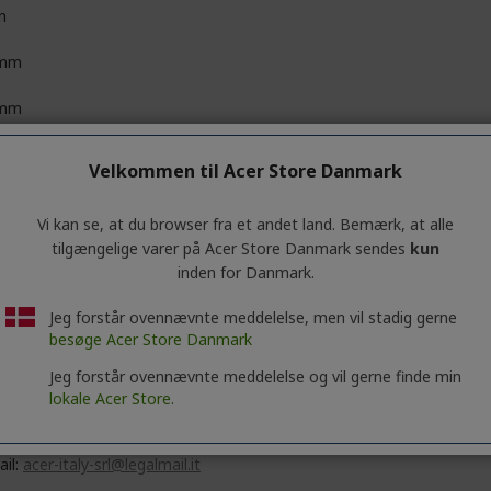
n
 mm
 mm
3 mm
Velkommen til Acer Store Danmark
48 kg
Vi kan se, at du browser fra et andet land. Bemærk, at alle
tilgængelige varer på Acer Store Danmark sendes
kun
inden for Danmark.
 Inc.
Jeg forstår ovennævnte meddelelse, men vil stadig gerne
No. 88, Section 1, Xin Tai 5th Road, Xizhi
besøge Acer Store Danmark
 Taipei City 221
Jeg forstår ovennævnte meddelelse og vil gerne finde min
lokale Acer Store.
 Italy S.r.l.
e delle Industrie 1/A, 20044 Arese (MI), Italy
s://www.acer.com/it-it
ail:
acer-italy-srl@legalmail.it