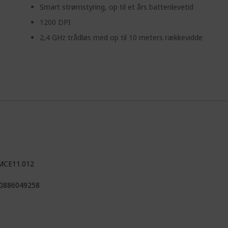
Smart strømstyring, op til et års batterilevetid
1200 DPI
2,4 GHz trådløs med op til 10 meters rækkevidde
MCE11.012
0886049258