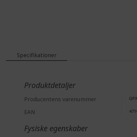
Specifikationer
Mere
information
Produktdetaljer
Producentens varenummer
GP.
EAN
471
Fysiske egenskaber