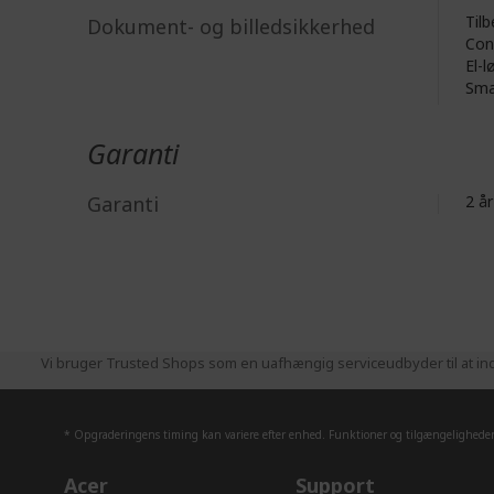
Tilb
Dokument- og billedsikkerhed
Con
El-l
Sma
Garanti
Garanti
2 
Vi bruger Trusted Shops som en uafhængig serviceudbyder til at ind
* Opgraderingens timing kan variere efter enhed. Funktioner og tilgængeligheden 
Acer
Support