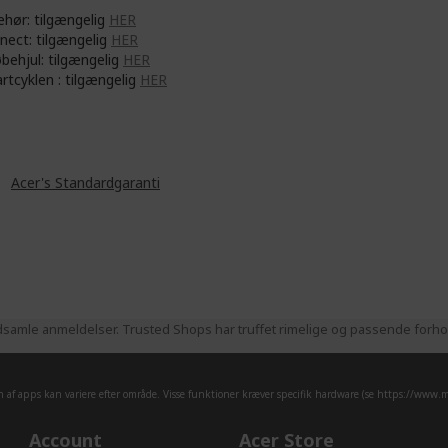
ehør: tilgængelig
HER
nect: tilgængelig
HER
øbehjul: tilgængelig
HER
rtcyklen : tilgængelig
HER
år
Acer's Standardgaranti
samle anmeldelser. Trusted Shops har truffet rimelige og passende forhold
af apps kan variere efter område. Visse funktioner kræver specifik hardware (se
https://www.mi
Account
Acer Store