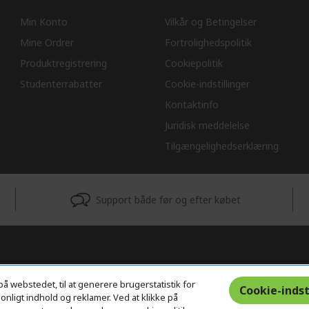
Min Konto
Vilkår og Betingelser
Mine Ordrer
Fortrolighedspolitik
Produktregistrering
Cookiepolitik
Studenterrabatter
Cookie-indstillinger
Kontaktinfo
Juridisk meddelelse
Tilgængelighedserklæring
Support både før og efter købet
på webstedet, til at generere brugerstatistik for
Cookie-indst
nligt indhold og reklamer. Ved at klikke på