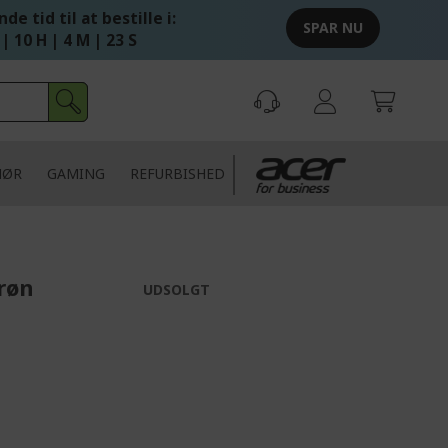
de tid til at bestille i:
SPAR NU
 | 10 H | 4 M | 23 S
HØR
GAMING
REFURBISHED
Grøn
UDSOLGT