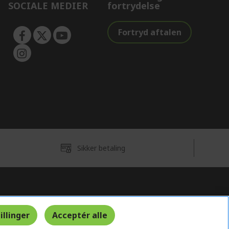
SOCIALE MEDIER
fortrydelse
Fortryd aftalen
Sikker betaling
Danmark
illinger
Acceptér alle