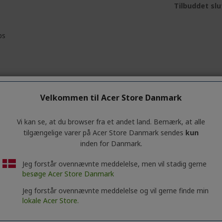
Tilbuddet slu
ps
ukter, der matcher dit valg.
Velkommen til Acer Store Danmark
Vi kan se, at du browser fra et andet land. Bemærk, at alle
tilgængelige varer på Acer Store Danmark sendes
kun
inden for Danmark.
Jeg forstår ovennævnte meddelelse, men vil stadig gerne
besøge Acer Store Danmark
Jeg forstår ovennævnte meddelelse og vil gerne finde min
lokale Acer Store.
samle anmeldelser. Trusted Shops har truffet rimelige og passende forhold