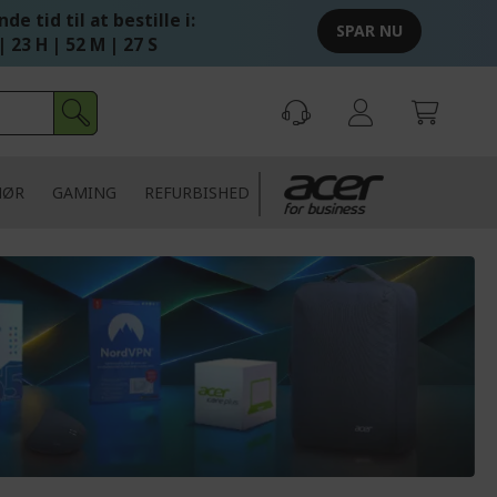
de tid til at bestille i:
SPAR NU
| 23 H | 52 M | 27 S
HØR
GAMING
REFURBISHED