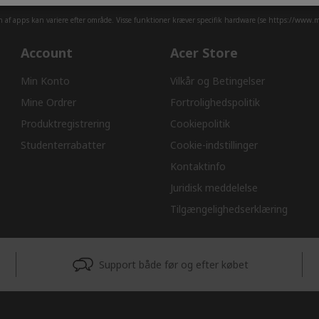
af apps kan variere efter område. Visse funktioner kræver specifik hardware (se
https://www.mi
Account
Acer Store
Min Konto
Vilkår og Betingelser
Mine Ordrer
Fortrolighedspolitik
Produktregistrering
Cookiepolitik
Studenterrabatter
Cookie-indstillinger
Kontaktinfo
Juridisk meddelelse
Tilgængelighedserklæring
Support både før og efter købet