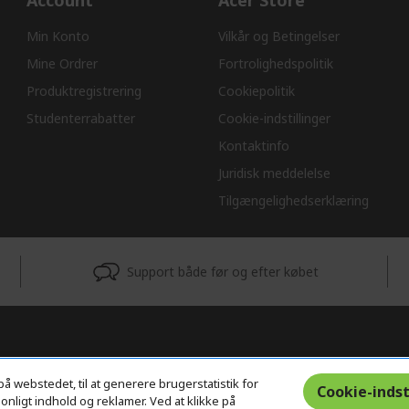
Account
Acer Store
Min Konto
Vilkår og Betingelser
Mine Ordrer
Fortrolighedspolitik
Produktregistrering
Cookiepolitik
Studenterrabatter
Cookie-indstillinger
Kontaktinfo
Juridisk meddelelse
Tilgængelighedserklæring
Support både før og efter købet
på webstedet, til at generere brugerstatistik for
Cookie-indst
nligt indhold og reklamer. Ved at klikke på