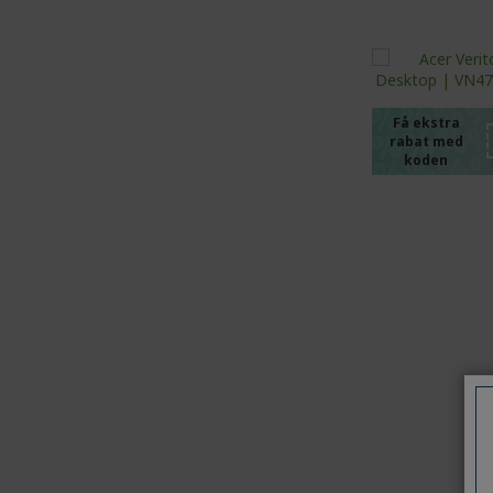
%%%
%%%
%%%
%%%
Få ekstra
rabat med
%%%
koden