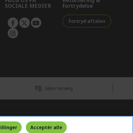
FØLG OS PÅ
Returnering &
SOCIALE MEDIER
fortrydelse
Fortryd aftalen
Sikker betaling
Danmark
illinger
Acceptér alle