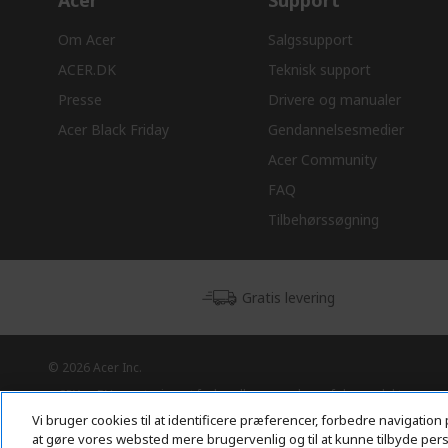
Acer
Support
Om Acer
Salgssupport
ACER.DK
Teknisk support
Presse
Drivere og manualer
Acer Black Friday
Gendannelsesmedier
Acer Community
FAQ
Tilbehørssøgning
Gratis levering
© 2026 Acer Inc.
CPYou BV er autoriseret forhandler og sælger af de produkter og
tjenester, der tilbydes i denne butik.
Vi bruger cookies til at identificere præferencer, forbedre navigation 
at gøre vores websted mere brugervenlig og til at kunne tilbyde perso