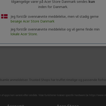
Tastatur og mus medfølger IKKE
tilgængelige varer på Acer Store Danmark sendes
kun
inden for Danmark.
Erhvervskunde? Se vores bed
Jeg forstår ovennævnte meddelelse, men vil stadig gerne
besøge Acer Store Danmark
KONTAKT OS,
|
OPRET EN ERH
Jeg forstår ovennævnte meddelelse og vil gerne finde min
lokale Acer Store.
samle anmeldelser. Trusted Shops har truffet rimelige og passende forhold
af apps kan variere efter område. Visse funktioner kræver specifik hardware (se
https://www.mi