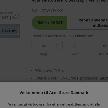
Acer Veriton N Pro Desktop | VN4710GT
%%%%%%%%%%%%%%%%
Ref.
DT.VXVEH.00C
%%%%%%%%%%%%%%%%
%%%%%%%%%%%%%%%%
Rabat anvende
1500 kr RABAT
indkøb
%%%%%%%%%%%%%%%%
%%%%%%%%%%%%%%%%
Skynd dig! Koden MYSTERY udløber om:
02
22
02
Dage
Timer
Minut
Windows 11 Pro
Intel® Core™ i7-13700T processor Seks
16 GB, DDR4 SDRAM
Velkommen til Acer Store Danmark
512 GB SSD
Intel® HD Graphics delt hukommelse
Vi kan se, at du browser fra et andet land. Bemærk, at alle