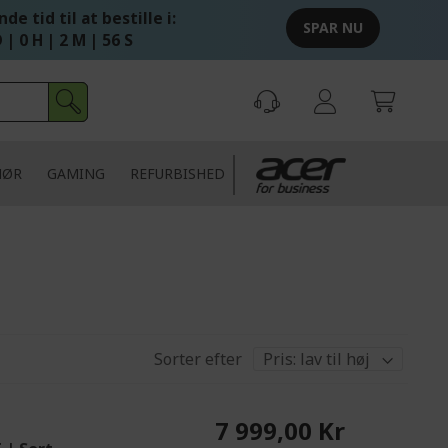
de tid til at bestille i:
SPAR NU
 | 0 H | 2 M | 55 S
HØR
GAMING
REFURBISHED
Sorter efter
7 999,00 Kr