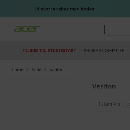
Skip
to
Få ekstra rabat med koden:
Content
TILBUD TIL STUDIESTART
BÆRBAR COMPUTER
Home
Serie
Veriton
Veriton
1
Item
Vis