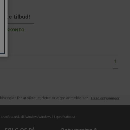
ste tilbud!
VERVSKONTO
P
You're
1
a
g
e
sregler for at sikre, at dette er ægte anmeldelser.
Flere oplysninger
crosoft.com/da-dk/windows/windows-11-specifications).