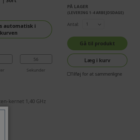
 | Sort
PÅ LAGER
%%%%%%%%%%%%%%
(LEVERING 1-4 ARBEJDSDAGE)
%%%%%%%%%%%%%%
Antal:
%%%%%%%%%%%%%%
s automatisk i
skurven
%%%%%%%%%%%%%%
%%%%%%%%%%%%%%
Gå til produkt
56
Læg i kurv
ter
Sekunder
Tilføj for at sammenligne
ten-kernet 1,40 GHz