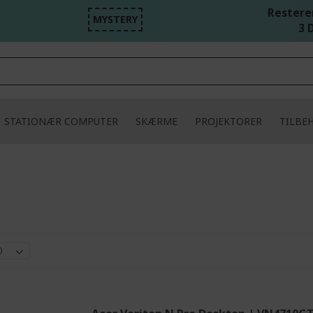
Resteren
MYSTERY
3 D
STATIONÆR COMPUTER
SKÆRME
PROJEKTORER
TILBE