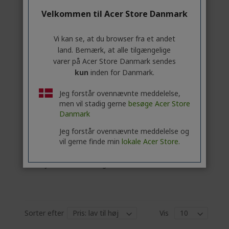
Velkommen til Acer Store Danmark
4 999,00 Kr
Vi kan se, at du browser fra et andet
PÅ LAGER
land. Bemærk, at alle tilgængelige
(LEVERING 1-4 ARBEJDSDAGE)
varer på Acer Store Danmark sendes
Antal:
kun
inden for Danmark.
Jeg forstår ovennævnte meddelelse,
men vil stadig gerne
besøge Acer Store
Gå til produkt
Danmark
Jeg forstår ovennævnte meddelelse og
Læg i kurv
vil gerne finde min
lokale Acer Store.
Tilføj for at sammenligne
Sorter efter
Vis