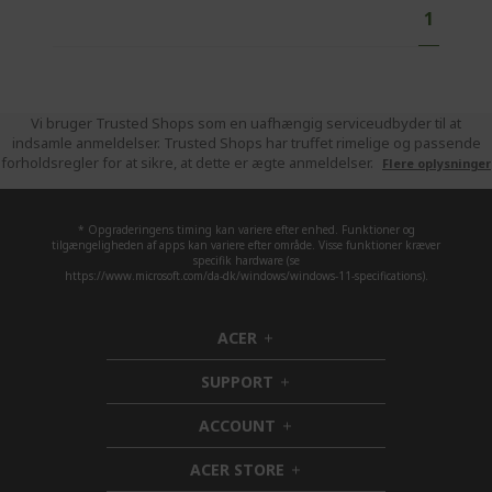
P
Y
1
a
o
g
e
u
'
r
Vi bruger Trusted Shops som en uafhængig serviceudbyder til at
indsamle anmeldelser. Trusted Shops har truffet rimelige og passende
e
forholdsregler for at sikre, at dette er ægte anmeldelser.
Flere oplysninger
c
u
r
* Opgraderingens timing kan variere efter enhed. Funktioner og
tilgængeligheden af apps kan variere efter område. Visse funktioner kræver
r
specifik hardware (se
https://www.microsoft.com/da-dk/windows/windows-11-specifications).
e
n
t
ACER
h
l
i
SUPPORT
y
d
h
d
i
r
ACCOUNT
e
d
h
e
n
d
i
a
ACER STORE
e
d
h