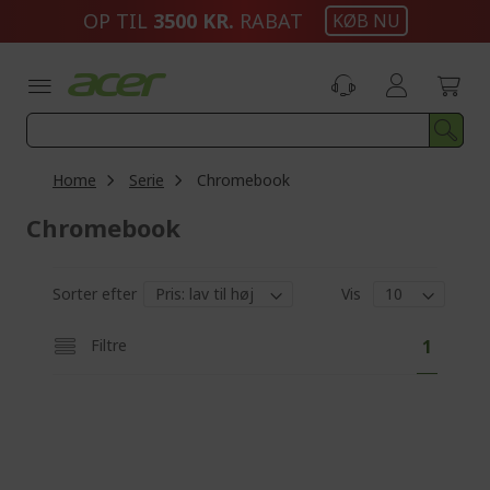
Skip
OP TIL
3500 KR.
RABAT
KØB NU
to
Content
Home
Serie
Chromebook
Chromebook
Sorter efter
Vis
P
Y
Filtre
1
a
o
g
e
u
'
r
e