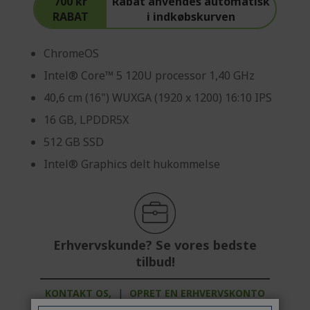
700 kr
Rabat anvendes automatisk
e
RABAT
i indkøbskurven
ChromeOS
Intel® Core™ 5 120U processor 1,40 GHz
40,6 cm (16") WUXGA (1920 x 1200) 16:10 IPS
16 GB, LPDDR5X
512 GB SSD
Intel® Graphics delt hukommelse
Erhvervskunde? Se vores bedste
tilbud!
KONTAKT OS,
|
OPRET EN ERHVERVSKONTO