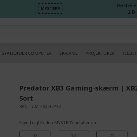
Resteren
MYSTERY
2 D 
STATIONÆR COMPUTER
SKÆRME
PROJEKTORER
TILBE
Predator XB3 Gaming-skærm | XB
Sort
Ref.
UM.HX3EE.P13
Skynd dig! Koden MYSTERY udløber om:
02
13
21