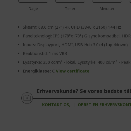
Dage
Timer
Minutter
Skærm: 68,6 cm (27") 4K UHD (3840 x 2160) 144 Hz
Panelteknologi: IPS (178°x178°) G-sync kompatibel, HDR
Inputs: Displayport, HDMI, USB Hub 3.0x4 (1up 4down)
Reaktionstid: 1 ms VRB
Lysstyrke: 350 cd/m² - lokal, Lysstyrke: 400 cd/m² - Peak
Energiklasse: C
View certificate
Erhvervskunde? Se vores bedste til
KONTAKT OS,
|
OPRET EN ERHVERVSKON