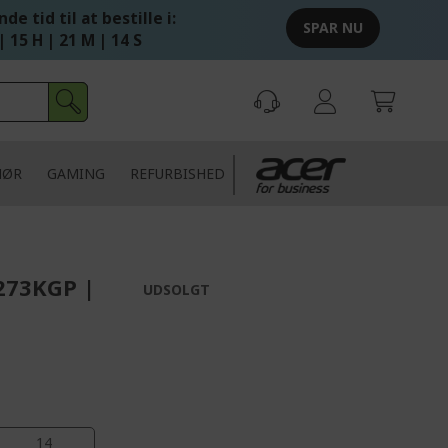
de tid til at bestille i:
SPAR NU
| 15 H | 21 M | 12 S
HØR
GAMING
REFURBISHED
273KGP |
UDSOLGT
13