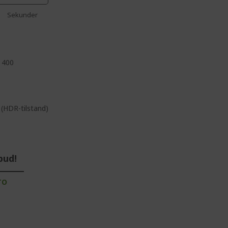
Sekunder
 400
 (HDR-tilstand)
bud!
TO