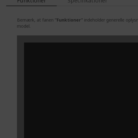
Funktioner
Specifikationer
Bemærk, at fanen
”Funktioner”
indeholder generelle oplys
model.