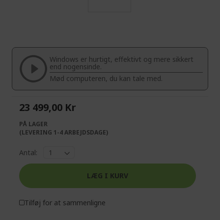
Skip
to
the
beginning
of
Windows er hurtigt, effektivt og mere sikkert
the
end nogensinde.
images
Mød computeren, du kan tale med.
gallery
23 499,00 Kr
PÅ LAGER
(LEVERING 1-4 ARBEJDSDAGE)
Antal:
LÆG I KURV
Tilføj for at sammenligne