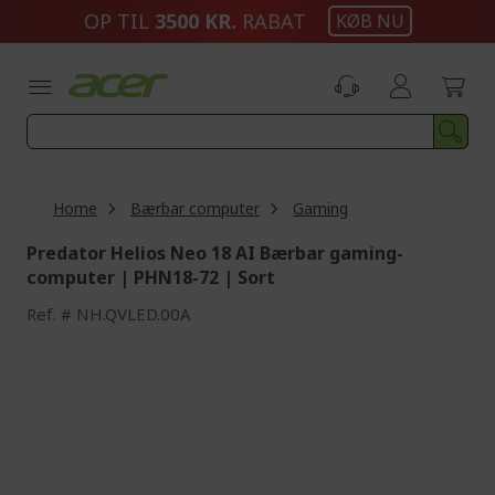
Skip
OP TIL
3500 KR.
RABAT
KØB NU
to
Content
Home
Bærbar computer
Gaming
Predator Helios Neo 18 AI Bærbar gaming-
computer | PHN18-72 | Sort
Ref.
NH.QVLED.00A
Skip
to
the
end
of
the
images
gallery