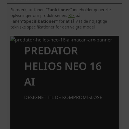
Bemærk, at fanen
”Funktioner”
indeholder generelle
oplysninger om produktserien.
Klik
på
Fanen
"Specifikationer"
for at få vist de nøjagtige
tekniske specifikationer for den valgte model.