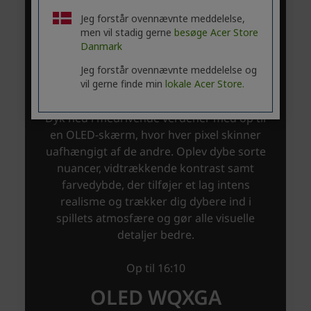
Jeg forstår ovennævnte meddelelse,
men vil stadig gerne
besøge Acer Store
Danmark
Jeg forstår ovennævnte meddelelse og
vil gerne finde min
lokale Acer Store.