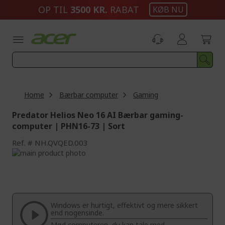
Skip
OP TIL
3500 KR.
RABAT
KØB NU
to
Content
Home
Bærbar computer
Gaming
Predator Helios Neo 16 AI Bærbar gaming-
computer | PHN16-73 | Sort
Ref.
NH.QVQED.003
Skip
to
Skip
the
to
end
the
of
beginning
the
of
Windows er hurtigt, effektivt og mere sikkert
images
the
end nogensinde.
gallery
images
Mød computeren, du kan tale med.