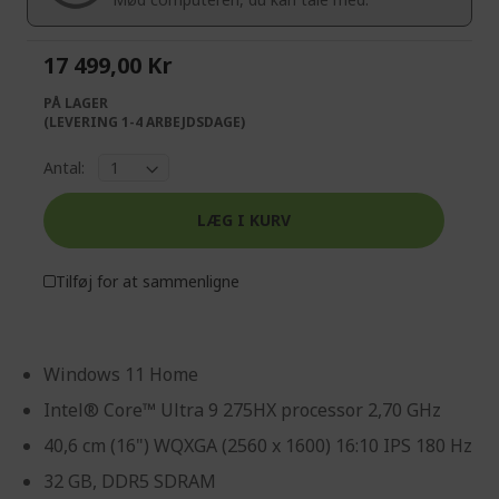
gallery
17 499,00 Kr
PÅ LAGER
(LEVERING 1-4 ARBEJDSDAGE)
Antal:
LÆG I KURV
Tilføj for at sammenligne
Windows 11 Home
Intel® Core™ Ultra 9 275HX processor 2,70 GHz
40,6 cm (16") WQXGA (2560 x 1600) 16:10 IPS 180 Hz
32 GB, DDR5 SDRAM