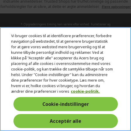
indsamle anmeldelser. Trusted Shops har truffet rimelige og passende
forholdsregler for at sikre, at dette er ægte anmeldelser.
Flere oplysninger
* Opgraderingens timing kan variere efter enhed. Funktioner og
tilgængeligheden af apps kan variere efter område. Visse funktioner kræver
specifik hardware (se
Vi bruger cookies til at identificere præferencer, forbedre
https://www.microsoft.com/da-dk/windows/windows-11-specifications).
navigation på webstedet, til at generere brugerstatistik
for at gøre vores websted mere brugervenlig og til at
kunne tilbyde personligt indhold og reklamer. Ved at
ACER
h
klikke på "Acceptér alle" accepterer du Acers brug og
i
placering af alle cookies i overensstemmelse med vores
SUPPORT
d
h
cookie-politik, og kan trække dit samtykke tilbage når som
d
i
helst. Under "Cookie-indstillinger" kan du administrere
ACCOUNT
e
d
h
dine præferencer for hver cookietype. Læs mere om,
n
d
i
hvem vi er, hvilke cookies vi bruger, og hvordan du
ACER STORE
e
d
h
ændrer dine præferencer i vores
cookie-politik.
n
d
i
e
d
Cookie-indstillinger
n
d
e
n
Acceptér alle
FØLG OS PÅ SOCIALE MEDIER